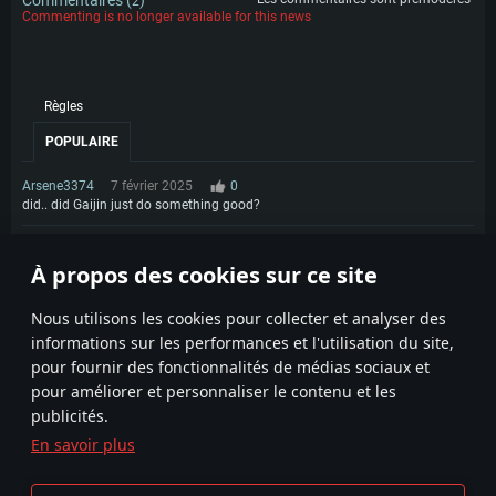
2
Commenting is no longer available for this news
Règles
POPULAIRE
Arsene3374
7 février 2025
0
did.. did Gaijin just do something good?
cptniglo
7 février 2025
0
À propos des cookies sur ce site
la fayette please!
1
Nous utilisons les cookies pour collecter et analyser des
informations sur les performances et l'utilisation du site,
pour fournir des fonctionnalités de médias sociaux et
pour améliorer et personnaliser le contenu et les
publicités.
En savoir plus
Termes et conditions
Paramètres relatifs aux cookies