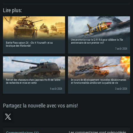
Lire plus:
Une promotion sur le G.91 R/4 pour célébrer le 70e
Battle Pass saison 24 : «Do It Yourself» et sa
anniversaire de son premier vol!
boutique des Warbonds!
7 août 2026
Retrait des chasseurs-chars japonais Ho-Ri de l'arbre
En cours de développement: nouvelles décalcomanies
de recherche et mise en vente
et fonctionnalités améliorant la qualité de vie
6 août 2026
3 août 2026
Partagez la nouvelle avec vos amis!
Commentaires (
)
Les commentaires sont prémodérés