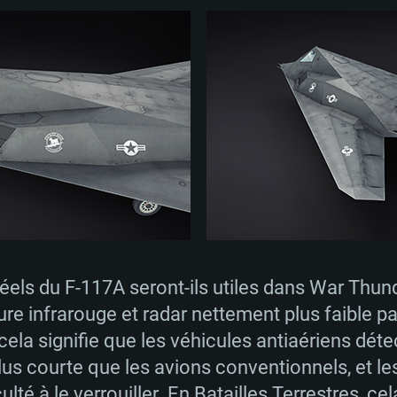
 réels du F-117A seront-ils utiles dans War Thund
ure infrarouge et radar nettement plus faible pa
cela signifie que les véhicules antiaériens dét
s courte que les avions conventionnels, et les
culté à le verrouiller. En Batailles Terrestres, ce