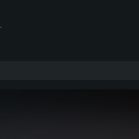
.
thawk a été lancé aux États-Unis dans les an
formances des missiles antiaériens soviétique
l'air américaine et la DARPA ont mené des rech
 et Lockheed a obtenu un contrat pour développ
ectué son premier vol en 1981. Officiellement 
ngtemps classifié. Entre 1988 et 1995, le F-117