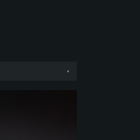
▼
nées 1970, sous la
s au Viêt Nam et au
erches classifiées sur les
er le projet. Le premier
accepté en service en
A a été modernisé dans le