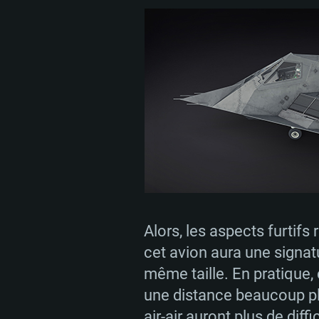
Alors, les aspects furtifs
cet avion aura une signat
même taille. En pratique, 
une distance beaucoup plu
air-air auront plus de diffi