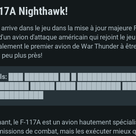
Mémoire: 16 GB et
Mémoire: 8 GB
17A Nighthawk!
Mémoire: 8 GB
ectX 11: AMD
Carte graphique s
Carte graphique: 
rrive dans le jeu dans la mise à jour majeure Fir
GTX 660. La
200 (Mac), ou
c les derniers
drivers: Nvidia G
Carte graphique: 
drivers (moins d
d'un avion d'attaque américain qui rejoint le je
r le jeu est de
tion minimale
 même pour AMD
570 et plus.
support de Metal
(Radeon RX 570) a
alement le premier avion de War Thunder à êtr
.
e par le jeu est
moins de 6 mois e
Connection: Conne
Connection: Conne
 peu plus près!
à haut débit
à haut débit
Connection: Conne
Disque dur: 75.9 G
Disque dur: 62,2 G
à haut débit
ls:
███ ███████ ██ █ ███████████
mal)
mal)
Disque dur: 60,2 G
██████ █████ ████ █████████ ███
mal)
██████████
ant, le F-117A est un avion hautement spécial
 missions de combat, mais les exécuter mieux q