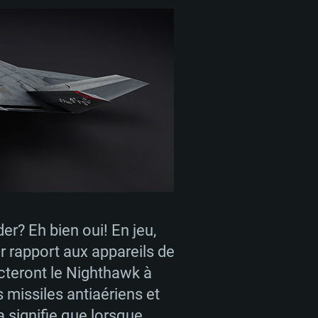
er? Eh bien oui! En jeu,
r rapport aux appareils de
ecteront le Nighthawk à
 missiles antiaériens et
la signifie que lorsque