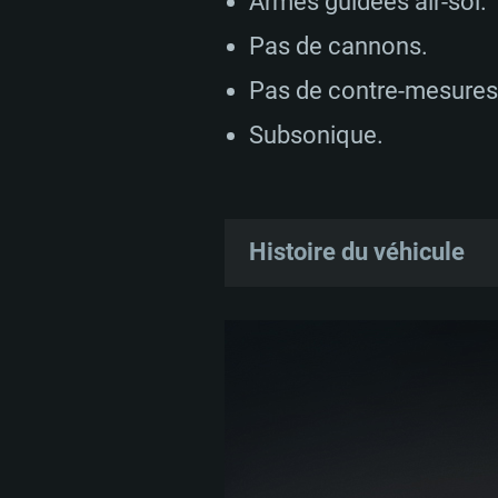
Armes guidées air-sol.
Pas de cannons.
Pas de contre-mesures
Subsonique.
Histoire du véhicule
Le programme F-117A Nigh
pression des grandes per
Moyen-Orient. L'armée de 
avions de combat furtifs,
prototype du F-117A a eff
1983, l'avion est resté lo