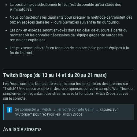
La possibilité de sélectionner le lieu n'est disponible qu'au stade des
éliminatoires.
Nous contacterons les gagnants pour préciser la méthode de transfert des
prix en espèces dans les 7 jours ouvrables suivant la fin du tournoi.
Les prix en espèces seront envoyés dans un délai de 45 jours à partir du
moment où les données nécessaires de l'équipe gagnante auront été
reçues des capitaines.
Les prix seront décernés en fonction de la place prise par les équipes à la
fin du tournoi.
Twitch Drops (du 13 au 14 et du 20 au 21 mars)
Les Drops sont des bonus intéressants pour les spectateurs des streams sur
"Twitch" ! Vous pouvez obtenir des récompenses sur votre compte War Thunder
simplement en regardant des streams avec la fonction Twitch Drops activée
sur le compte.
Se connecter à Twitch
→
lier votre compte Gaijin
→ cliquez sur
CONFIGURATION SYSTÈME REQUISE
"Autoriser" pour recevoir les Twitch Drops!
Available streams
Pour PC
Pour MAC