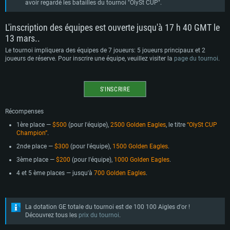
avoir regardé les batailles du tournoi "OlySt CUP".
L'inscription des équipes est ouverte jusqu'à 17 h 40 GMT le
13 mars..
Le tournoi impliquera des équipes de 7 joueurs: 5 joueurs principaux et 2
joueurs de réserve. Pour inscrire une équipe, veuillez visiter la
page du tournoi
.
S'INSCRIRE
Récompenses
1ère place —
$500
(pour l'équipe),
2500 Golden Eagles
, le titre
“OlySt CUP
Champion”
.
2nde place —
$300
(pour l'équipe),
1500 Golden Eagles
.
3ème place —
$200
(pour l'équipe),
1000 Golden Eagles
.
4 et 5 ème places — jusqu'à
700 Golden Eagles
.
La dotation GE totale du tournoi est de 100 100 Aigles d'or !
Découvrez tous les
prix du tournoi
.