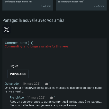
,
,
ou
anniversaire de son premier vol!
de recherche et mise en vente
esportsreadyde
esportsreadyfr
esportsreadyes
esportsreadyru
7 août 2026
6 août 2026
plus vous avez de chances d'obtenir une
récompense. Vous pouvez obtenir la
Partagez la nouvelle avec vos amis!
décalco “OlySt Team'' decal, le
camouflage OlySt team Camo pour le La-
7, le camouflage OlySt team Camo pour le
Commentaires (
)
11
Tigre II (H) et le titre “OlySt Team Fan”.
Commenting is no longer available for this news
Q. Génial ! Que dois-je faire pour avoir une chance d'obtenir ces récompenses?
Vous devez relier vos comptes Gaijin et
Règles
Twitch:
POPULAIRE
Inscrivez-vous ou entrez les détails de
Gohanado
10 mars 2021
1
Un Live pour FrenchAce delete tous les messages des gens qui parle, super
connexion de votre compte Twitch sur
le live a venir....
le
.
FrenchAce
11 mars 2021
1
site web
Avec un peu de chance tu auras comprit qu'il ne faut pas être toxique..
Sinon oui effectivement je serais là quoi qu'il arrive.
Entrez les informations de connexion