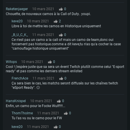
pour le compte Gaijin que vous utilisez
Raketenjaeger
10 mars 2021
0
pour jouer à War Thunder sur
, puis
Chouette, de nouveaux camos à la Call of Duty.. youpi.
cette page
keve20
10 mars 2021
2
cliquez sur le bouton "Lier".
Libre à toi de mettre les camos en Historique uniquement
Cliquez sur le bouton “Allow”!
_B_U_C_K_
11 mars 2021
0
Ce n'est pas un camo a la call of mais un camo de team,donc oui
forcement pas historique.comme a dit keve,tu n'as qu'a cocher la case
Q. Comment puis-je savoir si j'ai obtenu une récompense?
"camouflage historique uniquement"
Si vous obtenez une récompense, vous
Witops
10 mars 2021
0
verrez le message le disant sur la page
Cool ! j'espère juste que sa sera un évent Twitch plutôt comme celui "E-sport
ready" et pas comme les derniers stream enlisted
Twitch du stream, dans le coin supérieur
FrenchAce
11 mars 2021
0
droit. En jeu, vous pouvez trouver les
Ça sera bien le cas, les matchs seront diffusés sur les chaînes twitch
"eSport Ready". 🙂
récompenses dans votre inventaire.
HansKnispel
10 mars 2021
0
Q. Quels sont les streams que je dois regarder pour avoir une chance d'obtenir
Enfin, un camo pour le Focke Wulf!!!!...
les récompenses?
ThomTholme
11 mars 2021
0
Regardez les streams des tournois de la
Tu l'as vu ou le camo pour le FW
“OlySt CUP” tournament sur les chaînes
keve20
11 mars 2021
0