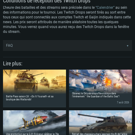
Conditions de réception des Twitch Drops
Disque dur: 60,2 Go (client complet)
L'heure des batailles et des streams sera précisée dans le
“Calendrier”
au sein
des informations pour le tournoi. Les Twitch Drops seront tirés au sort entre
tous ceux qui sont connectés aux comptes Twitch et Gaijin indiqués dans cette
news. Les prix seront attribués de manière aléatoire toutes les quelques
minutes. Vous verrez quand vous aurez reçu des Twitch Drops dans la fenêtre
du stream.
FAQ
▼
FAQ
Q. Qu'est ce que les Twitch Drops?
Lire plus:
Ce sont des récompenses que les
téléspectateurs reçoivent dans les jeux,
lorsqu'ils regardent les flux de ces jeux
Obtenez le Oktyabrskaya Revolutsiya dans
sur Twitch.
Battle Pass saison 24 : «Do It Yourself» et sa
l'évènement " the Guardian of the Baltic Sea"!
boutique des Warbonds!
7 août 2026
Q. Puis-je obtenir quelque chose dans War Thunder?
Oui ! Plus vous regardez longtemps un
stream War Thunder sur
,
sportsreadywt
Une promotion sur le G.91 R/4 pour célébrer le 70e
Retrait des chasseurs-chars japonais Ho-Ri de l'arbre