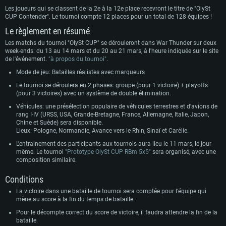
Les joueurs qui se classent de la 2e à la 12e place recevront le titre de "OlySt
CUP Contender". Le tournoi compte 12 places pour un total de 128 équipes !
Le règlement en résumé
Les matchs du tournoi "OlySt CUP" se dérouleront dans War Thunder sur deux
week-ends: du 13 au 14 mars et du 20 au 21 mars, à l'heure indiquée sur le site
de l'événement.
"à propos du tournoi"
.
Mode de jeu: Batailles réalistes avec marqueurs
Le tournoi se déroulera en 2 phases: groupe (pour 1 victoire) + playoffs
(pour 3 victoires) avec un système de double élimination.
Véhicules: une présélection populaire de véhicules terrestres et d'avions de
rang I-IV (URSS, USA, Grande-Bretagne, France, Allemagne, Italie, Japon,
Chine et Suède) sera disponible.
Lieux: Pologne, Normandie, Avance vers le Rhin, Sinaï et Carélie.
L'entrainement des participants aux tournois aura lieu le 11 mars, le jour
même. Le tournoi
"Prototype OlySt CUP RBm 5x5"
sera organisé, avec une
composition similaire.
Conditions
La victoire dans une bataille de tournoi sera comptée pour l'équipe qui
mène au score à la fin du temps de bataille.
Pour le décompte correct du score de victoire, il faudra attendre la fin de la
bataille.