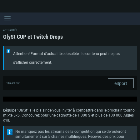
ACTUALITÉS
OlySt CUP et Twitch Drops
Attention! Format d'actualités obsolète. Le contenu peut ne pas
s'afficher correctement.
eSport
10 mars 2021
L'équipe "OlySt" a le plaisir de vous inviter à combattre dans le prochain tournoi
mixte 5x5. Concourez pour une cagnotte de 1 000 $ et plus de 100 000 Aigles
d'or.
Ne manquez pas les streams de la compétition qui se dérouleront
simultanément sur 5 chaînes multilingues. Recevez des prix pour