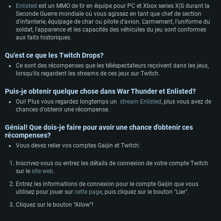
Enlisted
est un MMO de tir en équipe pour PC et Xbox series X|S durant la
Seconde Guerre mondiale où vous agissez en tant que chef de section
d'infanterie, équipage de char ou pilote d'avion. L'armement, l'uniforme du
soldat, l'apparence et les capacités des véhicules du jeu sont conformes
aux faits historiques.
Qu'est ce que les Twitch Drops?
Ce sont des récompenses que les téléspectateurs reçoivent dans les jeux,
lorsqu'ils regardent les streams de ces jeux sur Twitch.
Puis-je obtenir quelque chose dans War Thunder et Enlisted?
Oui! Plus vous regardez longtemps un
stream Enlisted
, plus vous avez de
chances d'obtenir une récompense.
Génial! Que dois-je faire pour avoir une chance d'obtenir ces
récompenses?
Vous devez relier vos comptes Gaijin et Twitch:
Inscrivez-vous ou entrez les détails de connexion de votre compte Twitch
sur le
site web
.
Entrez les informations de connexion pour le compte Gaijin que vous
CONFIGURATION SYSTÈME REQUISE
utilisez pour jouer sur
cette page
, puis cliquez sur le bouton "Lier".
Cliquez sur le bouton “Allow”!
Pour PC
Pour MAC