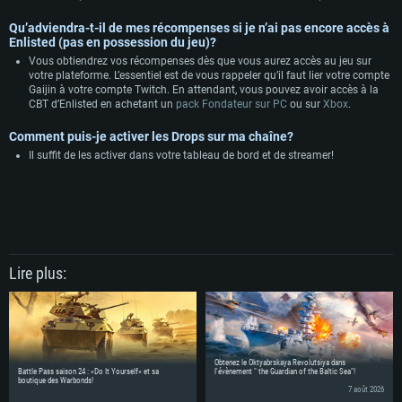
Disque dur: 60,2 Go (client complet)
Qu’adviendra-t-il de mes récompenses si je n’ai pas encore accès à
Enlisted (pas en possession du jeu)?​​​​​​​
Vous obtiendrez vos récompenses dès que vous aurez accès au jeu sur
votre plateforme. L’essentiel est de vous rappeler qu’il faut lier votre compte
Gaijin à votre compte Twitch. En attendant, vous pouvez avoir accès à la
CBT d’Enlisted en achetant un
pack Fondateur sur PC
ou sur
Xbox
.
Comment puis-je activer les Drops sur ma chaîne?​​​​​​​
Il suffit de les activer dans votre tableau de bord et de streamer!
Lire plus:
Obtenez le Oktyabrskaya Revolutsiya dans
Battle Pass saison 24 : «Do It Yourself» et sa
l'évènement " the Guardian of the Baltic Sea"!
boutique des Warbonds!
7 août 2026