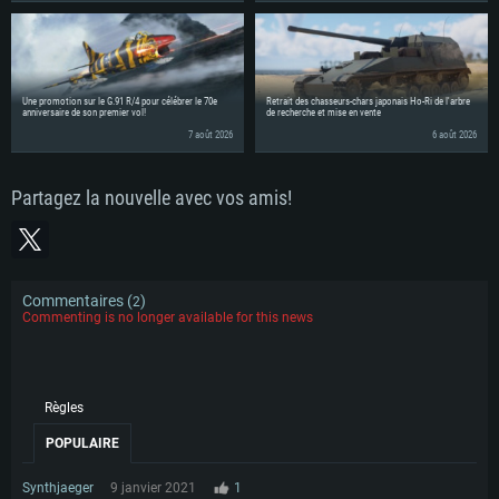
Une promotion sur le G.91 R/4 pour célébrer le 70e
Retrait des chasseurs-chars japonais Ho-Ri de l'arbre
anniversaire de son premier vol!
de recherche et mise en vente
7 août 2026
6 août 2026
Partagez la nouvelle avec vos amis!
Commentaires (
)
2
Commenting is no longer available for this news
Règles
POPULAIRE
Synthjaeger
9 janvier 2021
1