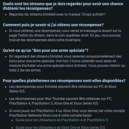
Pour Linux
Quels sont les streams que je dois regarder pour avoir une chance
d'obtenir les récompenses?
Minimum
Minimum
Minimum
Regardez les streams Enlisted avec la marque "Drops activés"!
OS: Windows 10 (64 bit)
OS: Mac OS Big Sur 11.0 ou plus récent
OS: Les configurations Linux 64 bits les plus modernes
Comment puis-je savoir si j'ai obtenu une récompense?
Processeur: Dual-Core 2.2 GHz
Processeur: Core i5, minimum 2.2GHz (Les processeurs Intel Xeon ne sont
Processeur: Dual-Core 2.4 GHz
Si vous obtenez une récompense, vous verrez le message le disant sur la
pas supportés)
page Twitch du stream, dans le coin supérieur droit. En jeu, vous pouvez
Mémoire: 4 GB
Mémoire: 4 GB
trouver les récompenses dans votre inventaire.
Mémoire: 6 GB
Carte graphique supportant DirectX 11: AMD Radeon 77XX / NVIDIA
Carte graphique: NVIDIA 660 avec les derniers drivers (moins de 6 mois) /
GeForce GTX 660. La résolution minimale supportée par le jeu est de 720p
Carte graphique: Intel Iris Pro 5200 (Mac), ou analogue AMD/Nvidia. La
de même pour AMD (La résolution minimale supportée par le jeu est de
Qu’est-ce qu’un “Bon pour une arme spéciale”?​​​​​​​
résolution minimale supportée par le jeu est de 720p.
720p)
Connection: Connexion Internet à haut débit
En regardant des streams Enlisted, vous recevrez occasionnellement des
Connection: Connexion Internet à haut débit
Connection: Connexion Internet à haut débit
bons pour une arme spéciale. Une fois 5 bons collectés vous serez en
Disque dur: 23.1 Go (client minimal)
mesure d’acheter une arme spéciale dans Enlisted. Vous pouvez obtenir au
Disque dur: 62,2 Go (client minimal)
Disque dur: 62,2 Go (client minimal)
total 2 de ces armes.
Recommandée
Recommandée
Recommandée
Pour quelles plateformes ces récompenses sont-elles disponibles?​​​​​​​
OS: Windows 10/11 (64 bit)
Les récompenses pour Enlisted peuvent être obtenues sur PC et Xbox
OS: Mac OS Big Sur 11.0 ou plus récent
OS: Ubuntu 20.04 64bit
Series X|S.
Processeur: Intel Core i5 ou Ryzen5 3600 et plus
Processeur: Core i7 (Les processeurs Intel Xeon ne sont pas supportés)
Processeur: Intel Core i7
Les récompenses pour War Thunder peuvent être obtenues sur PC,
Mémoire: 16 GB et plus
PlayStation 4, PlayStation 5, Xbox One et Xbox Series X|S.
Mémoire: 8 GB
Mémoire: 8 GB
Carte graphique supportant DirectX 11 ou plus et drivers: Nvidia GeForce
Si vous jouez sur PlayStation 4 ou Xbox One, vous devrez lier votre compte
1060 et plus, Radeon RX 570 et plus.
Carte graphique: Radeon Vega II ou plus avec support de Metal
Carte graphique: NVIDIA 1060 avec les derniers drivers (moins de 6 mois) /
PlayStation Network/Xbox Live à votre compte Gaijin.
de même pour AMD (Radeon RX 570) avec les derniers drivers de moins de
Connection: Connexion Internet à haut débit
Connection: Connexion Internet à haut débit
Guide pour les utilisateurs de PlayStation 4 et PlayStation 5
6 mois et supportant Vulkan
Disque dur: 75.9 Go (client complet)
Disque dur: 62,2 Go (client complet)
Guide pour les utilisateurs de Xbox One et Xbox Series X|S
Connection: Connexion Internet à haut débit