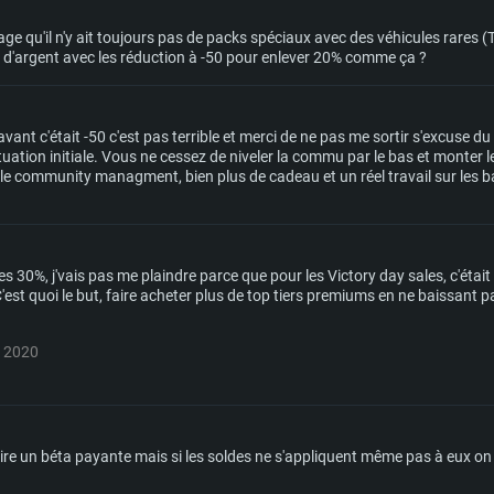
 qu'il n'y ait toujours pas de packs spéciaux avec des véhicules rares (
p d'argent avec les réduction à -50 pour enlever 20% comme ça ?
ant c'était -50 c'est pas terrible et merci de ne pas me sortir s'excuse du
ituation initiale. Vous ne cessez de niveler la commu par le bas et monter les
r le community managment, bien plus de cadeau et un réel travail sur les
es 30%, j'vais pas me plaindre parce que pour les Victory day sales, c'étai
est quoi le but, faire acheter plus de top tiers premiums en ne baissant pas
i 2020
faire un béta payante mais si les soldes ne s'appliquent même pas à eux o