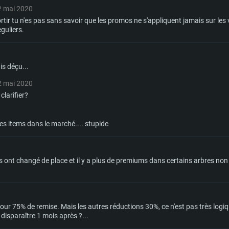
2 mai 2020
tir tu n'es pas sans savoir que les promos ne s'appliquent jamais sur les v
guliers.
is déçu...
2 mai 2020
clarifier?
es items dans le marché.... stupide
ont changé de place et il y a plus de premiums dans certains arbres non ?
ur 75% de remise. Mais les autres réductions 30%, ce n'est pas très logiqu
 disparaître 1 mois après ?...