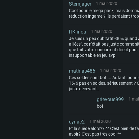
Sternjager
1 mai 2020
Cool pour le méga pack, mais dommage
réduction ingame ? Ils perdaient tro
HKlinou
1 mai 2020
Je suis un peu dubitatif -30% quand av
alliées", ce n'était pas juste comme s
que fait votre concurrent direct pou
insupportable en jeu svp.
mathias486
1 mai 2020
Ces soldes sont bof.... Autant, pour l
T5/6 pas en soldes, sérieusement ? C'
juste décevant....
grievous999
1 ma
bof
cyriac2
1 mai 2020
Et la suède alors?? ^^ C'est bien de 
avoir? C'est pas très cool ^^