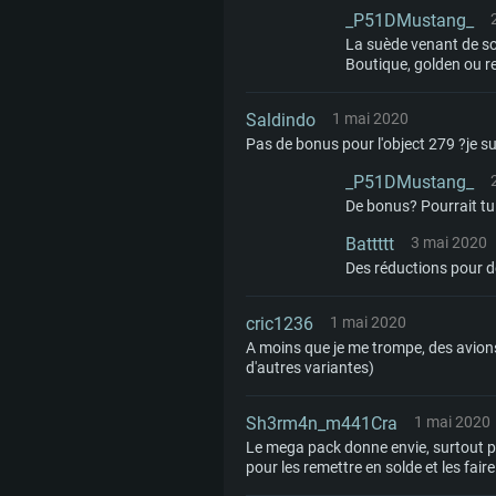
_P51DMustang_
La suède venant de sor
Boutique, golden ou re
Saldindo
1 mai 2020
Pas de bonus pour l'object 279 ?je su
_P51DMustang_
De bonus? Pourrait tu 
Battttt
3 mai 2020
Des réductions pour d
cric1236
1 mai 2020
A moins que je me trompe, des avions 
d'autres variantes)
Sh3rm4n_m441Cra
1 mai 2020
Le mega pack donne envie, surtout po
pour les remettre en solde et les faire