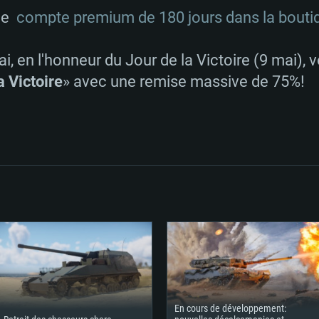
le
compte premium de 180 jours dans la boutiq
i, en l'honneur du Jour de la Victoire (9 mai),
RATION SYSTÈME
 Victoire
» avec une remise massive de 75%!
Pour MAC
Recommandé
Recommandé
Recommandé
 récent
its les plus
OS: Windows 10/11
OS: Mac OS Big Su
OS: Ubuntu 20.04 
.2GHz (Les
Processeur: Intel 
Processeur: Core 
Processeur: Intel 
pas supportés)
ne sont pas suppo
En cours de développement: