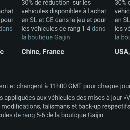
30% de réduction sur les
30% d
achat
véhicules disponibles à l'achat
véhic
 pour
en SL et GE dans le jeu et pour
en SL
dans
les véhicules de rang 1-4
dans
les v
la boutique Gaijin
la bo
ie
Chine, France
USA,
t et changent à 11h00 GMT pour chaque jour 
s appliquées aux véhicules des mises à jour «V
rs modifications, talismans et back-up respectif
ules de rang 5-6 de la boutique Gaijin.