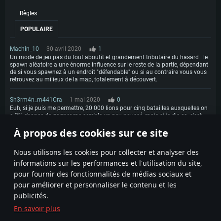
Règles
POPULAIRE
Machin_10
30 avril 2020
1
Un mode de jeu pas du tout aboutit et grandement tributaire du hasard : le
spawn aléatoire a une énorme influence sur le reste de la partie, dépendant
de si vous spawnez à un endroit "défendable" ou si au contraire vous vous
retrouvez au milieux de la map, totalement à découvert.
Sh3rm4n_m441Cra
1 mai 2020
0
Euh, si je puis me permettre, 20 000 lions pour cinq batailles auxquelles on
a 3% chance de gagner me semble un peu poussé, mais si je dis ça, c'est
peut être parce que je suis nul et que je n'ai que 40 000 lions. Pourquoi
À propos des cookies sur ce site
gaijin oublie les gens comme moi ? :-)
1
Nous utilisons les cookies pour collecter et analyser des
informations sur les performances et l'utilisation du site,
pour fournir des fonctionnalités de médias sociaux et
pour améliorer et personnaliser le contenu et les
publicités.
En savoir plus