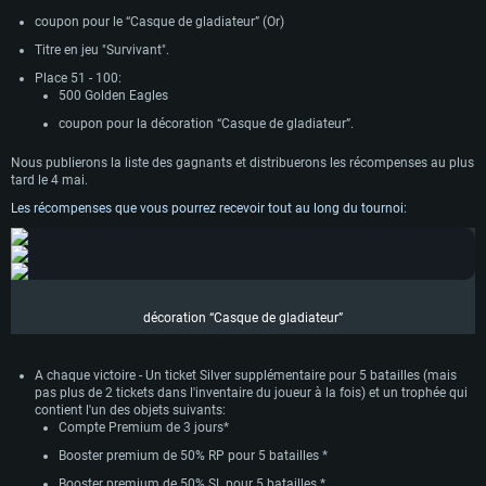
сoupon pour le “Casque de gladiateur” (Or)
Titre en jeu "Survivant".
Place 51 - 100:
500 Golden Eagles
сoupon pour la décoration “Casque de gladiateur”.
Nous publierons la liste des gagnants et distribuerons les récompenses au plus
tard le 4 mai.
Les récompenses que vous pourrez recevoir tout au long du tournoi:
CONFIGURATION SYSTÈME REQUISE
décoration “Casque de gladiateur”
Pour PC
Pour MAC
Pour Linux
A chaque victoire - Un ticket Silver supplémentaire pour 5 batailles (mais
Minimum
Minimum
Minimum
pas plus de 2 tickets dans l'inventaire du joueur à la fois) et un trophée qui
contient l'un des objets suivants:
OS: Windows 10 (64 bit)
OS: Mac OS Big Sur 11.0 ou plus récent
OS: Les configurations Linux 64 bits les plus modernes
Compte Premium de 3 jours*
Processeur: Dual-Core 2.2 GHz
Processeur: Core i5, minimum 2.2GHz (Les processeurs Intel Xeon ne sont
Processeur: Dual-Core 2.4 GHz
Booster premium de 50% RP pour 5 batailles *
pas supportés)
Mémoire: 4 GB
Mémoire: 4 GB
Booster premium de 50% SL pour 5 batailles *