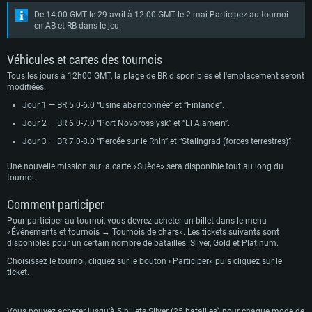
De 14:00 GMT le 29 avril à 12:00 GMT le 2 mai Participez au tournoi
en AB et RB dans le jeu.
Véhicules et cartes des tournois
Tous les jours à 12h00 GMT, la plage de BR disponibles et l'emplacement seront
modifiées.
Jour 1 — BR 5.0-6.0 “Usine abandonnée” et “Finlande”.
Jour 2 — BR 6.0-7.0 “Port Novorossiysk” et “El Alamein”.
Jour 3 — BR 7.0-8.0 “Percée sur le Rhin” et “Stalingrad (forces terrestres)”.
Une nouvelle mission sur la carte «Suède» sera disponible tout au long du
tournoi.
Comment participer
Pour participer au tournoi, vous devrez acheter un billet dans le menu
«Événements et tournois → Tournois de chars». Les tickets suivants sont
disponibles pour un certain nombre de batailles: Silver, Gold et Platinum.
Choisissez le tournoi, cliquez sur le bouton «Participer» puis cliquez sur le
ticket.
Vous pouvez acheter jusqu'à 5 billets Silver (25 batailles) pour chaque mode de