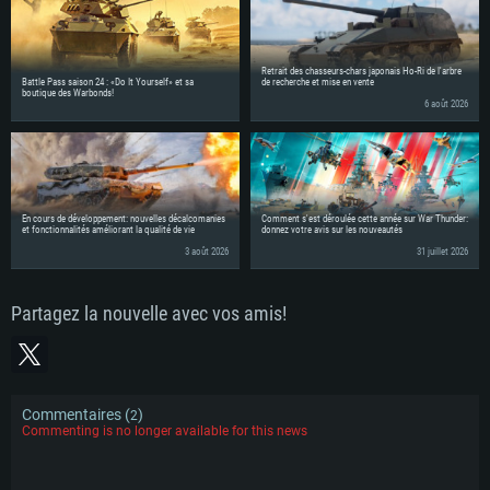
Retrait des chasseurs-chars japonais Ho-Ri de l'arbre
Battle Pass saison 24 : «Do It Yourself» et sa
de recherche et mise en vente
boutique des Warbonds!
6 août 2026
En cours de développement: nouvelles décalcomanies
Comment s'est déroulée cette année sur War Thunder:
et fonctionnalités améliorant la qualité de vie
donnez votre avis sur les nouveautés
3 août 2026
31 juillet 2026
Partagez la nouvelle avec vos amis!
Commentaires (
)
2
Commenting is no longer available for this news