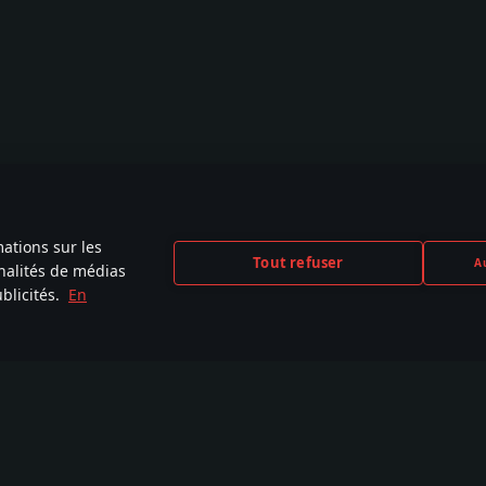
mations sur les
Tout refuser
Au
nnalités de médias
blicités.
En
CEBOOK
INSTAGRAM
X
YOU