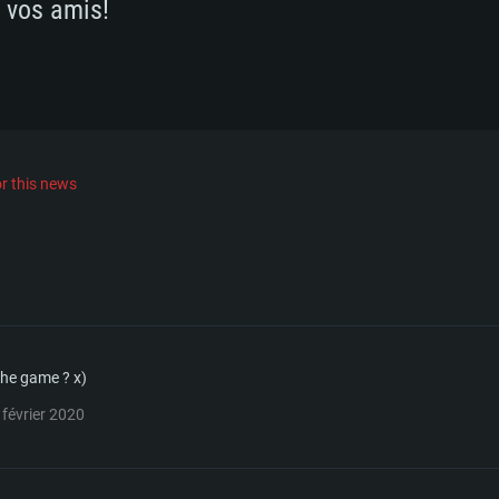
 vos amis!
mal)
r this news
the game ? x)
 février 2020