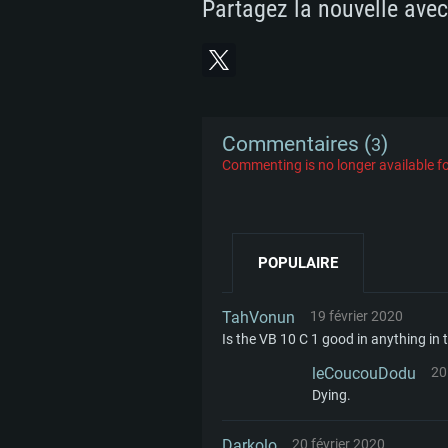
Partagez la nouvelle avec
Disque dur: 62,2 Go (client mini
Commentaires (
)
3
Commenting is no longer available fo
POPULAIRE
TahVonun
19 février 2020
Is the VB 10 C 1 good in anything in 
leCoucouDodu
20
Dying.
Darkolo
20 février 2020