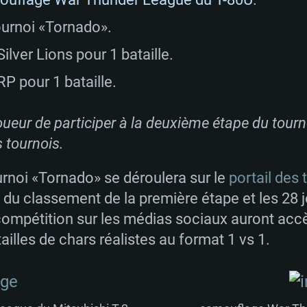
Mémoire: 16 GB et
Mémoire: 8 GB
tournoi «Tornado».
Mémoire: 8 GB
ectX 11: AMD
Carte graphique s
Carte graphique: 
lver Lions pour 1 bataille.
GTX 660. La
200 (Mac), ou
c les derniers
drivers: Nvidia G
Carte graphique: 
drivers (moins d
P pour 1 bataille.
r le jeu est de
tion minimale
 même pour AMD
570 et plus.
support de Metal
(Radeon RX 570) a
.
e par le jeu est
moins de 6 mois e
Connection: Conne
Connection: Conne
oueur de participer à la deuxième étape du tourn
à haut débit
à haut débit
Connection: Conne
s tournois.
Disque dur: 75.9 G
Disque dur: 62,2 G
à haut débit
rnoi «Tornado» se déroulera sur le
portail des 
mal)
mal)
Disque dur: 60,2 G
 du classement de la première étape et les 28 
mal)
a compétition sur les médias sociaux auront accè
illes de chars réalistes au format 1 vs 1.