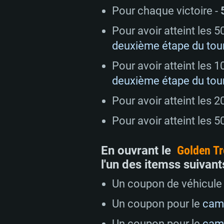
Pour chaque victoire -
Pour avoir atteint les 
deuxième étape du tour
CONFIGU
Pour avoir atteint les 
deuxième étape du tour
Pour avoir atteint les 
Pour PC
Pour avoir atteint les 
Minimum
Minimum
Minimum
En ouvrant le
Golden T
l'un des itemss suivant
OS: Windows 10 (64 bit)
OS: Mac OS Big Sur 11.0 ou plus
OS: Les configurations Linux 64 b
Un coupon de véhicule
modernes
Processeur: Dual-Core 2.2 GHz
Processeur: Core i5, minimum 2
Un coupon pour le
camo
processeurs Intel Xeon ne sont 
Processeur: Dual-Core 2.4 GHz
Un coupon pour le
cam