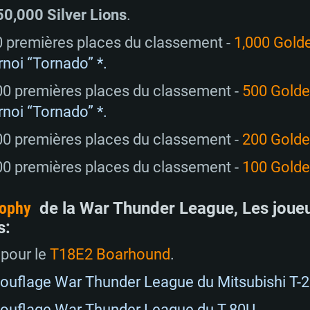
50,000 Silver Lions
.
50 premières places du classement -
1,000 Gold
noi “Tornado” *.
RATION SYSTÈME
100 premières places du classement -
500 Golde
noi “Tornado” *.
200 premières places du classement -
200 Golde
Pour MAC
500 premières places du classement -
100 Golde
Recommandé
Recommandé
Recommandé
rophy
de la War Thunder League, Les joueu
s:
 récent
its les plus
OS: Windows 10/11
OS: Mac OS Big Su
OS: Ubuntu 20.04 
 pour le
T18E2 Boarhound
.
.2GHz (Les
Processeur: Intel 
Processeur: Core 
Processeur: Intel 
uflage War Thunder League du Mitsubishi T-2
pas supportés)
ne sont pas suppo
ouflage War Thunder League du T-80U
.