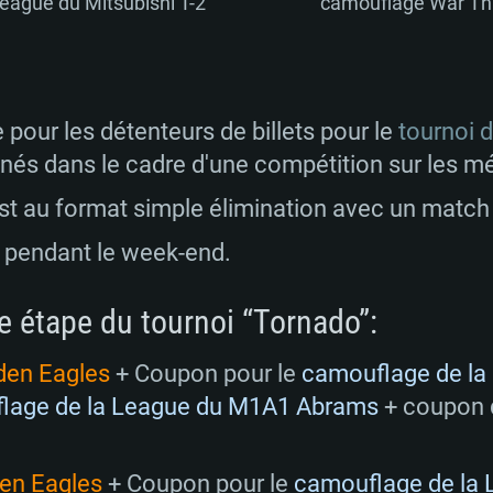
ague du Mitsubishi T-2
camouflage War Th
e pour les détenteurs de billets pour le
tournoi 
gnés dans le cadre d'une compétition sur les m
est au format simple élimination avec un match
a pendant le week-end.
e étape du tournoi “Tornado”:
den Eagles
+ Coupon pour le
camouflage de la
lage de la League du M1A1 Abrams
+ coupon 
den Eagles
+ Coupon pour le
camouflage de la