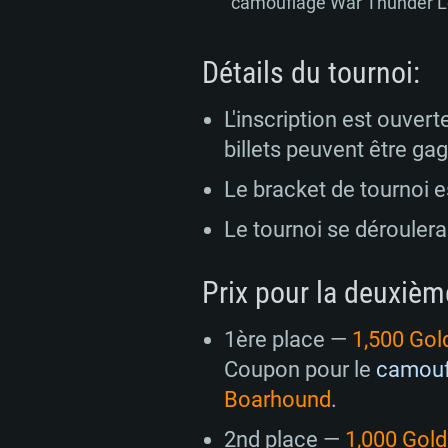
camouflage War Thunder Le
Détails du tournoi:
L'inscription est ouvert
billets peuvent être ga
Le bracket de tournoi 
Le tournoi se dérouler
Prix pour la deuxièm
1ère place —
1,500 Gol
Coupon pour le
camouf
Boarhound
.
2nd place —
1,000 Gol