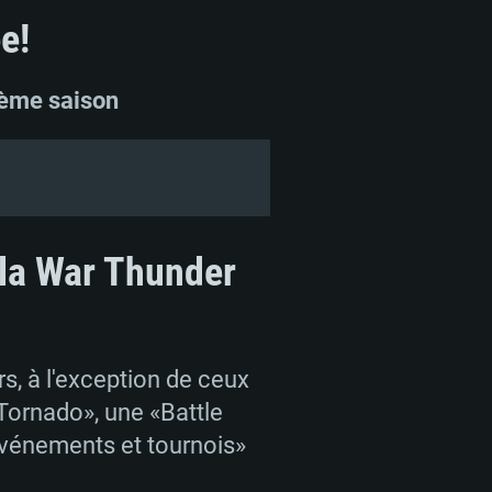
e!
xième saison
 la War Thunder
s, à l'exception de ceux
«Tornado», une «Battle
«Événements et tournois»