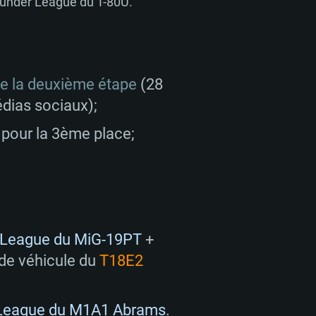
under League du T-80U.
de la deuxième étape
(28
édias sociaux);
 pour la 3ème place;
 League du MiG-19PT
+
de véhicule du
T18E2
 League du M1A1 Abrams
.