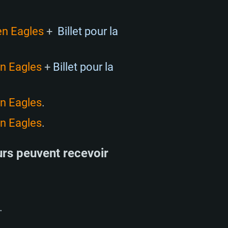
en Eagles
+
Billet pour la
 REQUISE
n Eagles
+
Billet pour la
n Eagles
.
Pour Linux
n Eagles
.
e
e
e
rs peuvent recevoir
 (64 bit)
r 11.0 ou plus récent
64bit
Core i5 ou Ryzen5 3600 et plus
i7 (Les processeurs Intel Xeon
Core i7
.
rtés)