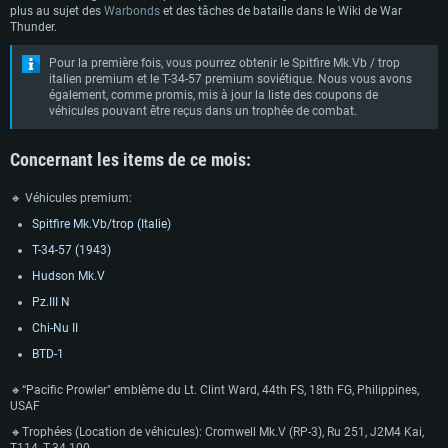
plus au sujet des
Warbonds
et des tâches de bataille dans le Wiki de War
Thunder.
Pour la première fois, vous pourrez obtenir le Spitfire Mk.Vb / trop
italien premium et le T-34-57 premium soviétique. Nous vous avons
également, comme promis, mis à jour la liste des coupons de
véhicules pouvant être reçus dans un trophée de combat.
Concernant les items de ce mois:
🔸 Véhicules premium:
Spitfire Mk.Vb/trop (Italie)
Т-34-57 (1943)
Hudson Mk.V
Pz.III N
Chi-Nu II
BTD-1
🔸“Pacific Prowler" emblème du Lt. Clint Ward, 44th FS, 18th FG, Philippines,
USAF
🔸Trophées (Location de véhicules): Cromwell Mk.V (RP-3), Ru 251, J2M4 Kai,