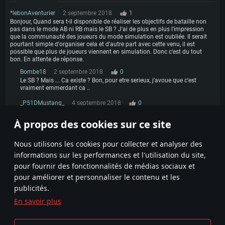
*lebonAventurier
2 septembre 2018
1
Bonjour, Quand sera t-il disponible de réaliser les objectifs de bataille non
pas dans le mode AB ni RB mais le SB ? J'ai de plus en plus l'impression
que la communauté des joueurs du mode simulation est oubliée. Il serait
pourtant simple d'organiser cela et d'autre part avec cette venu, il est
possible que plus de joueurs viennent en simulation. Donc c'est du tout
bon. En attente de réponse.
Bombe18
2 septembre 2018
0
Le SB ? Mais ... Ca existe ? Bon, pour etre serieux, j'avoue que c'est
vraiment emmerdant ca ..
_P51DMustang_
4 septembre 2018
0
Bombe18, Bah en tank SB c'est plutot chouette... et tu retire vraiment
tout le coter arcade du jeux :)
À propos des cookies sur ce site
1
Nous utilisons les cookies pour collecter et analyser des
informations sur les performances et l'utilisation du site,
pour fournir des fonctionnalités de médias sociaux et
pour améliorer et personnaliser le contenu et les
publicités.
En savoir plus
Termes et conditions
Paramètres relatifs aux cookies