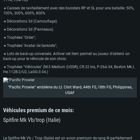
T114, Т-34-100
🔸Caisses de ravitaillement avec des boosters RP et SL pour une bataille: 50%,
100%, 300%, 600%, 800%
🔸Décorations 3d (Camouflage).
🔸Décorations 3d (Panneaux).
🔸Trophées "Order";
🔸Trophées "Avatar de tankiste";
🔸Lots de back-up universels. Activer cet item permet au joueur d'obtenir un
back-up pour le véhicule de son choix.
🔸Trophées "Véhicules" (M-3 Medium (USSR), CR.32 bis, P-26A-34, Boston Mk.I,
He.112B-2/U2, LaGG-3-34.)
“Pacific Prowler" emblème du Lt. Clint Ward, 44th FS, 18th FG, Philippines,
USAF
Véhicules premium de ce mois:
Spitfire Mk Vb/trop (Italie)
Le Spitfire Mk Vb / Trop (Italie) est un avion premium de rang III parfaitement