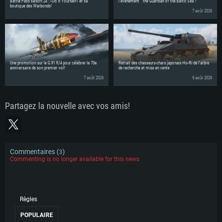
Battle Pass saison 24 : «Do It Yourself» et sa
l'évènement " the Guardian of the Baltic Sea"!
boutique des Warbonds!
7 août 2026
Une promotion sur le G.91 R/4 pour célébrer le 70e
Retrait des chasseurs-chars japonais Ho-Ri de l'arbre
anniversaire de son premier vol!
de recherche et mise en vente
7 août 2026
6 août 2026
Partagez la nouvelle avec vos amis!
Commentaires (
)
3
Commenting is no longer available for this news
Règles
POPULAIRE