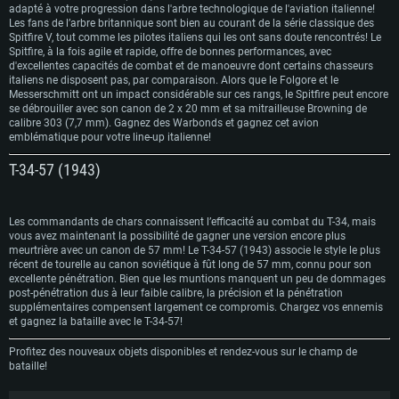
CONFIGURATION SYSTÈME REQUISE
adapté à votre progression dans l'arbre technologique de l'aviation italienne!
Les fans de l’arbre britannique sont bien au courant de la série classique des
Spitfire V, tout comme les pilotes italiens qui les ont sans doute rencontrés! Le
Spitfire, à la fois agile et rapide, offre de bonnes performances, avec
Pour PC
Pour MAC
d'excellentes capacités de combat et de manoeuvre dont certains chasseurs
Pour Linux
italiens ne disposent pas, par comparaison. Alors que le Folgore et le
Messerschmitt ont un impact considérable sur ces rangs, le Spitfire peut encore
Minimum
Minimum
Minimum
se débrouiller avec son canon de 2 x 20 mm et sa mitrailleuse Browning de
calibre 303 (7,7 mm). Gagnez des Warbonds et gagnez cet avion
OS: Windows 10 (64 bit)
OS: Mac OS Big Sur 11.0 ou plus récent
OS: Les configurations Linux 64 bits les plus modernes
emblématique pour votre line-up italienne!
Processeur: Dual-Core 2.2 GHz
Processeur: Core i5, minimum 2.2GHz (Les processeurs Intel Xeon ne sont
Processeur: Dual-Core 2.4 GHz
Т-34-57 (1943)
pas supportés)
Mémoire: 4 GB
Mémoire: 4 GB
Mémoire: 6 GB
Carte graphique supportant DirectX 11: AMD Radeon 77XX / NVIDIA
Carte graphique: NVIDIA 660 avec les derniers drivers (moins de 6 mois) /
GeForce GTX 660. La résolution minimale supportée par le jeu est de 720p
Carte graphique: Intel Iris Pro 5200 (Mac), ou analogue AMD/Nvidia. La
de même pour AMD (La résolution minimale supportée par le jeu est de
Les commandants de chars connaissent l’efficacité au combat du T-34, mais
résolution minimale supportée par le jeu est de 720p.
720p)
vous avez maintenant la possibilité de gagner une version encore plus
Connection: Connexion Internet à haut débit
meurtrière avec un canon de 57 mm! Le T-34-57 (1943) associe le style le plus
Connection: Connexion Internet à haut débit
Connection: Connexion Internet à haut débit
récent de tourelle au canon soviétique à fût long de 57 mm, connu pour son
Disque dur: 23.1 Go (client minimal)
excellente pénétration. Bien que les muntions manquent un peu de dommages
Disque dur: 62,2 Go (client minimal)
Disque dur: 62,2 Go (client minimal)
post-pénétration dus à leur faible calibre, la précision et la pénétration
Recommandée
supplémentaires compensent largement ce compromis. Chargez vos ennemis
Recommandée
Recommandée
et gagnez la bataille avec le T-34-57!
OS: Windows 10/11 (64 bit)
OS: Mac OS Big Sur 11.0 ou plus récent
OS: Ubuntu 20.04 64bit
Profitez des nouveaux objets disponibles et rendez-vous sur le champ de
Processeur: Intel Core i5 ou Ryzen5 3600 et plus
bataille!
Processeur: Core i7 (Les processeurs Intel Xeon ne sont pas supportés)
Processeur: Intel Core i7
Mémoire: 16 GB et plus
Mémoire: 8 GB
Mémoire: 8 GB