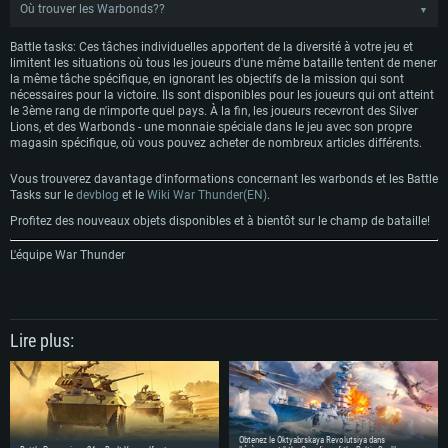
Carte graphique supportant DirectX 11 ou plus et drivers: Nvidia GeForce
Où trouver les Warbonds??
▼
1060 et plus, Radeon RX 570 et plus.
Carte graphique: Radeon Vega II ou plus avec support de Metal
Carte graphique: NVIDIA 1060 avec les derniers drivers (moins de 6 mois) /
de même pour AMD (Radeon RX 570) avec les derniers drivers de moins de
Cliquez sur l'icône 'Tâche quotidienne' dans le hangar de War Thunder.
Connection: Connexion Internet à haut débit
Connection: Connexion Internet à haut débit
Battle tasks: Ces tâches individuelles apportent de la diversité à votre jeu et
6 mois et supportant Vulkan
limitent les situations où tous les joueurs d'une même bataille tentent de mener
Disque dur: 75.9 Go (client complet)
Disque dur: 62,2 Go (client complet)
Connection: Connexion Internet à haut débit
la même tâche spécifique, en ignorant les objectifs de la mission qui sont
nécessaires pour la victoire. Ils sont disponibles pour les joueurs qui ont atteint
Disque dur: 60,2 Go (client complet)
le 3ème rang de n'importe quel pays. À la fin, les joueurs recevront des Silver
Dans le menu ainsi ouvert, cliquez sur l'icône "Boutique des Warbonds" en bas
Lions, et des Warbonds - une monnaie spéciale dans le jeu avec son propre
à droite.
magasin spécifique, où vous pouvez acheter de nombreux articles différents.
Vous trouverez davantage d'informations concernant les warbonds et les Battle
Tasks sur le
devblog
et le
Wiki War Thunder(EN)
.
Profitez des nouveaux objets disponibles et à bientôt sur le champ de bataille!
Vous pouvez maintenant consulter la gamme des Warbonds disponibles en
cliquant sur les différents icônes.L'achat peut se faire en cliquant sur le bouton
L'équipe War Thunder
"Acheter" en bas à droite.
Lire plus:
Obtenez le Oktyabrskaya Revolutsiya dans