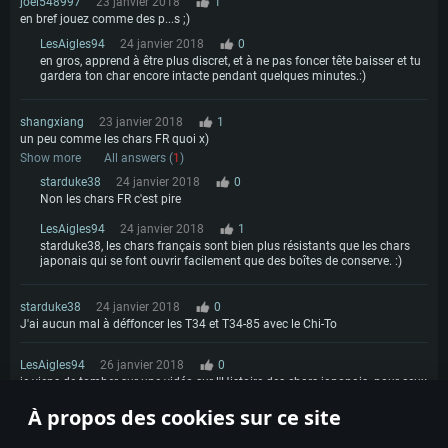
joel548997
23 janvier 2018
1
en bref jouez comme des p...s ;)
LesAigles94
24 janvier 2018
0
en gros, apprend à être plus discret, et à ne pas foncer tête baisser et tu
gardera ton char encore intacte pendant quelques minutes.:)
shangxiang
23 janvier 2018
1
un peu comme les chars FR quoi x)
Show more
All answers (
1
)
starduke38
24 janvier 2018
0
Non les chars FR c'est pire
LesAigles94
24 janvier 2018
1
starduke38, les chars français sont bien plus résistants que les chars
japonais qui se font ouvrir facilement que des boîtes de conserve. :)
starduke38
24 janvier 2018
0
J'ai aucun mal à déffoncer les T34 et T34-85 avec le Chi-To
LesAigles94
26 janvier 2018
0
je viens de tomber sur une vidéo sur l'Histoire des chars japonais. pour ceux
et celles que cela intéresse.
https://www.youtube.com/watch?
À propos des cookies sur ce site
v=9Xq8pEqW3y0
1