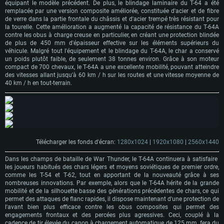
équipant le modèle précédent.
De plus, le blindage laminaire du T-64 a été
remplacée par une version composite améliorée, constituée d'acier et de fibre
de verre dans la partie frontale du châssis et d'acier trempé très résistant pour
la tourelle.
Cette amélioration a augmenté la capacité de résistance du T-64A
contre les obus à charge creuse en particulier, en créant une protection blindée
de plus de 450 mm d'épaisseur effective sur les éléments supérieurs du
véhicule.
Malgré tout l'équipement et le blindage du T-64A, le char a conservé
un poids plutôt faible, de seulement 38 tonnes environ.
Grâce à son moteur
compact de 700 chevaux, le T-64A a une excellente mobilité, pouvant atteindre
des vitesses allant jusqu'à 60 km / h sur les routes et une vitesse moyenne de
40 km / h en tout-terrain.
Télécharger les fonds d'écran:
1280x1024
|
1920x1080
|
2560x1440
Dans les champs de bataille de War Thunder, le T-64A continuera à satisfaire
les joueurs habitués des chars légers et moyens soviétiques de premier ordre,
comme les T-54 et T-62, tout en apportant de la nouveauté grâce à ses
nombreuses innovations
.
Par exemple, alors que le T-64A hérite de la grande
mobilité et de la silhouette basse des générations précédentes de chars, ce qui
permet des attaques de flanc rapides, il dispose maintenant d'une protection de
l'avant bien plus efficace contre les obus composites qui permet des
engagements frontaux et des percées plus agressives
.
Ceci, couplé à la
cadence de tir élevée du canon à chargement automatique de 125 mm, fera du