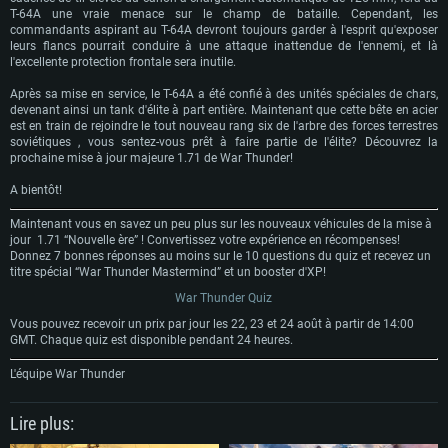
T-64A une vraie menace sur le champ de bataille.
Cependant, les
commandants aspirant au T-64A devront toujours garder à l'esprit qu'exposer
leurs flancs pourrait conduire à une attaque inattendue de l'ennemi, et là
l'excellente protection frontale sera inutile.
Après sa mise en service, le T-64A a été confié à des unités spéciales de chars,
devenant ainsi un tank d'élite à part entière.
Maintenant que cette bête en acier
est en train de rejoindre le tout nouveau rang six de l'arbre des forces terrestres
soviétiques
, vous sentez-vous prêt à faire partie de l'élite?
Découvrez la
prochaine mise à jour majeure 1.71 de War Thunder!
A bientôt!
Maintenant vous en savez un peu plus sur les nouveaux véhicules de la mise à
jour 1.71 “Nouvelle ère” ! Convertissez votre expérience en récompenses!
Donnez 7 bonnes réponses au moins sur le 10 questions du quiz et recevez un
titre spécial “War Thunder Mastermind” et un booster d'XP!
War Thunder Quiz
Vous pouvez recevoir un prix par jour les 22, 23 et 24 août à partir de 14:00
GMT.
Chaque quiz est disponible pendant 24 heures.
L'équipe War Thunder
Lire plus: