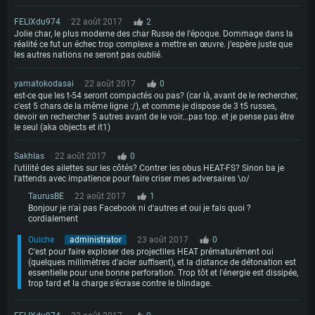
FELIXdu974
22 août 2017
2
Jolie char, le plus moderne des char Russe de l'époque. Dommage dans la
réalité ce fut un échec trop complexe a mettre en œuvre. j’espère juste que
les autres nations ne seront pas oublié.
yamatokodasai
22 août 2017
0
est-ce que les t-54 seront compactés ou pas? (car là, avant de le rechercher,
c'est 5 chars de la même ligne :/), et comme je dispose de 3 t5 russes,
devoir en rechercher 5 autres avant de le voir...pas top. et je pense pas être
le seul (aka objects et it1)
Sakhlas
22 août 2017
0
l'utilité des ailettes sur les côtés? Contrer les obus HEAT-FS? Sinon ba je
l'attends avec impatience pour faire criser mes adversaires \o/
TaurusBE
22 août 2017
1
Bonjour je n'ai pas Facebook ni d'autres et oui je fais quoi ?
cordialement
Ouiche
administrator
23 août 2017
0
C'est pour faire exploser des projectiles HEAT prématurément oui
(quelques millimètres d'acier suffisent), et la distance de détonation est
essentielle pour une bonne perforation. Trop tôt et l'énergie est dissipée,
trop tard et la charge s'écrase contre le blindage.