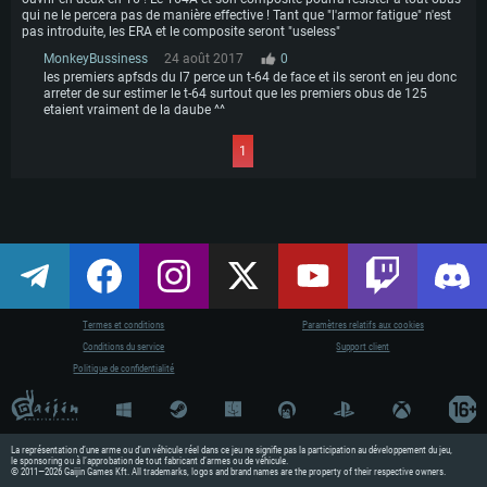
qui ne le percera pas de manière effective ! Tant que "l'armor fatigue" n'est
pas introduite, les ERA et le composite seront "useless"
MonkeyBussiness
24 août 2017
0
les premiers apfsds du l7 perce un t-64 de face et ils seront en jeu donc
arreter de sur estimer le t-64 surtout que les premiers obus de 125
etaient vraiment de la daube ^^
1
Termes et conditions
Paramètres relatifs aux cookies
Conditions du service
Support client
Politique de confidentialité
La représentation d’une arme ou d’un véhicule réel dans ce jeu ne signifie pas la participation au développement du jeu,
le sponsoring ou à l’approbation de tout fabricant d’armes ou de véhicule.
© 2011—2026 Gaijin Games Kft. All trademarks, logos and brand names are the property of their respective owners.