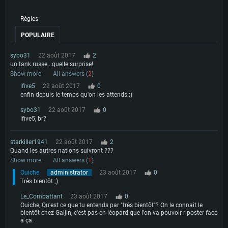
Règles
POPULAIRE
sybo31
22 août 2017
2
un tank russe...quelle surprise!
Show more
All answers (
2
)
ifive5
22 août 2017
0
enfin depuis le temps qu'on les attends :)
sybo31
22 août 2017
0
ifive5, br?
starkiller1941
22 août 2017
2
Quand les autres nations suivront ???
Show more
All answers (
1
)
Ouiche
administrator
23 août 2017
0
Très bientôt ;)
Le_Combattant
23 août 2017
0
Ouiche, Qu'est ce que tu entends par "très bientôt"? On le connait le
bientôt chez Gaijin, c'est pas en léopard que l'on va pouvoir riposter face
a ça.