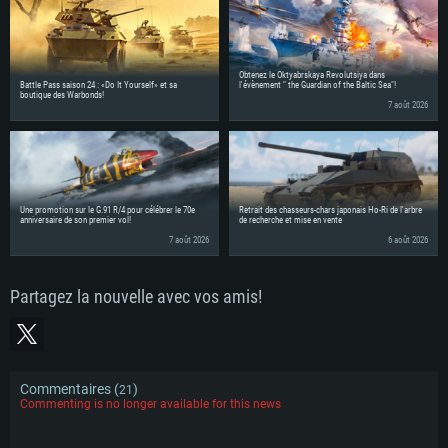
Obtenez le Oktyabrskaya Revolutsiya dans
Battle Pass saison 24 : «Do It Yourself» et sa
l'évènement " the Guardian of the Baltic Sea"!
boutique des Warbonds!
7 août 2026
Une promotion sur le G.91 R/4 pour célébrer le 70e
Retrait des chasseurs-chars japonais Ho-Ri de l'arbre
anniversaire de son premier vol!
de recherche et mise en vente
7 août 2026
6 août 2026
Partagez la nouvelle avec vos amis!
Commentaires (
)
21
Commenting is no longer available for this news