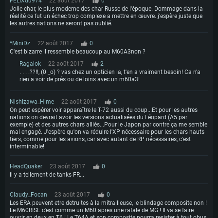
FELIXdu974
22 août 2017
0
Jolie char, le plus moderne des char Russe de l'époque. Dommage dans la
réalité ce fut un échec trop complexe a mettre en œuvre. j’espère juste que
les autres nations ne seront pas oublié.
*MiniDz
22 août 2017
0
C'est bizarre il ressemble beaucoup au M60A3non ?
Ragalok
22 août 2017
2
. . . .??!!, (0 _o) ? vas chez un opticien la, t'en a vraiment besoin! Ca n'a
rien a voir de prés ou de loins avec un m60a3!
Nishizawa_Hime
22 août 2017
0
On peut espérer voir apparaître le T-72 aussi du coup...Et pour les autres
nations on devrait avoir les versions actualisées du Léopard (A5 par
exemple) et des autres chars alliés...Pour le Japon par contre ça me semble
mal engagé. J'espère qu'on va réduire l'XP nécessaire pour les chars hauts
tiers, comme pour les avions, car avec autant de RP nécessaires, c'est
interminable!
HeadQuaker
23 août 2017
0
il y a tellement de tanks FR...
Claudy_Focan
23 août 2017
0
Les ERA peuvent etre detruites à la mitrailleuse, le blindage composite non !
Le M60RISE c'est comme un M60 apres une rafale de MG ! Il va se faire
ouvrir en deux en T6 ! Le T64A et son composite pourra resister à tout obus