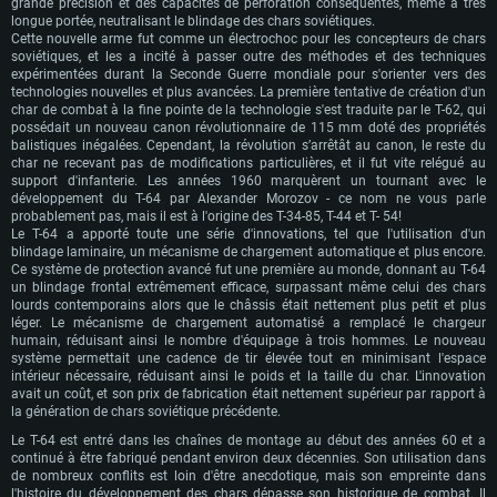
grande précision et des capacités de perforation conséquentes, même à très
longue portée, neutralisant le blindage des chars soviétiques.
Cette nouvelle arme fut comme un électrochoc pour les concepteurs de chars
soviétiques, et les a incité à passer outre des méthodes et des techniques
expérimentées durant la Seconde Guerre mondiale pour s'orienter vers des
technologies nouvelles et plus avancées.
La première tentative de création d'un
char de combat à la fine pointe de la technologie s'est traduite par le T-62, qui
possédait un nouveau canon révolutionnaire de 115 mm doté des propriétés
balistiques inégalées.
Cependant, la révolution s’arrêtât au canon, le reste du
char ne recevant pas de modifications particulières, et il fut vite relégué
au
support d'infanterie.
Les années 1960 marquèrent un tournant avec le
développement du T-64 par
Alexander Morozov - ce nom ne vous parle
probablement pas, mais il est à l'origine des T-34-85, T-44 et T-
54!
Le T-64 a apporté toute une série d'innovations, tel que l'utilisation d'un
blindage laminaire, un mécanisme de chargement automatique et plus encore.
Ce
système de protection avancé fut une première au monde, donnant au
T-64
un blindage frontal extrêmement efficace, surpassant même celui des chars
lourds contemporains alors que le châssis était nettement plus petit et plus
léger.
Le mécanisme de chargement automatisé a remplacé le chargeur
humain, réduisant ainsi le nombre d'équipage à trois hommes.
Le nouveau
système permettait une cadence de tir élevée tout en minimisant l'espace
intérieur nécessaire, réduisant ainsi le poids et la taille du char.
L'innovation
avait un coût, et son prix de fabrication était nettement supérieur par rapport à
la génération de chars soviétique précédente.
Le T-64 est entré dans les chaînes de montage au début des années 60 et a
continué à être fabriqué pendant environ deux décennies. Son utilisation dans
de nombreux conflits est loin d'être anecdotique, mais son empreinte dans
l'histoire du développement des chars dépasse son historique de combat. Il