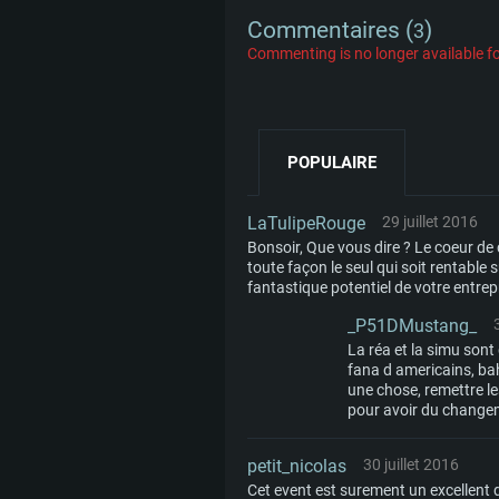
Commentaires (
)
3
Commenting is no longer available fo
POPULAIRE
LaTulipeRouge
29 juillet 2016
Bonsoir, Que vous dire ? Le coeur de
toute façon le seul qui soit rentable s
fantastique potentiel de votre entre
_P51DMustang_
La réa et la simu son
fana d americains, bah
une chose, remettre les
pour avoir du changem
petit_nicolas
30 juillet 2016
Cet event est surement un excellent 