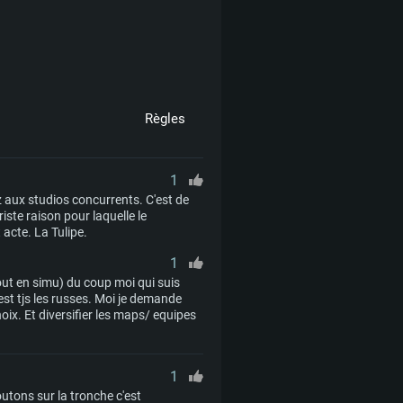
Règles
1
z aux studios concurrents. C'est de
riste raison pour laquelle le
acte. La Tulipe.
1
ut en simu) du coup moi qui suis
st tjs les russes. Moi je demande
noix. Et diversifier les maps/ equipes
1
utons sur la tronche c'est