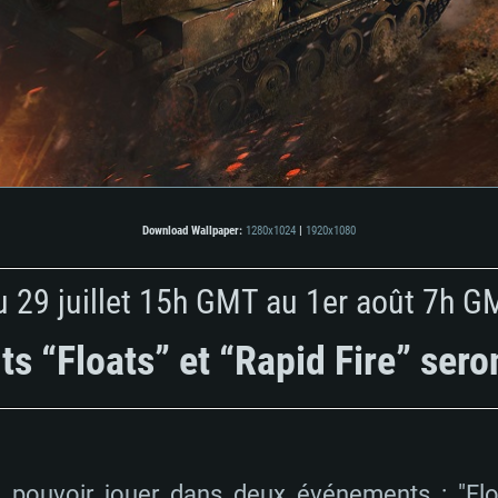
Download Wallpaper:
1280x1024
|
1920x1080
u 29 juillet 15h GMT au 1er août 7h G
 “Floats” et “Rapid Fire” sero
 pouvoir jouer dans deux événements : "Floa