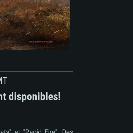
MT
nt disponibles!
ts" et "Rapid Fire". Des