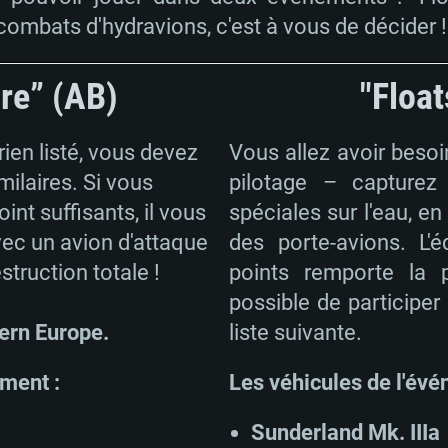
ombats d'hydravions, c'est à vous de décider !
ire” (AB)
"Float
ien listé, vous devez
Vous allez avoir besoi
milaires. Si vous
pilotage – capture
nt suffisants, il vous
spéciales sur l'eau, e
vec un avion d'attaque
des porte-avions. L'
estruction totale !
points remporte la p
possible de participer
ern Europe.
liste suivante.
ement :
Les véhicules de l'évé
Sunderland Mk. IIIa