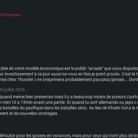
r this news
 cible de votre modèle économique est le public "arcade" que vous dispute
ur investissement à ce jour aussi ne vous en fais-je point procès. C'est la t
prise (War Thunder ) ne s'exprimera probablement pas/plus/jamais... Dont 
30 juillet 2016
t quand meme bien présentes mais il y a beaucoup moins de joueurs (surto
 mini 10 a 15min avant une partie. Et quand tu sort allemands ou japs c e
 batailles du pacifique dans les batailles simu. Au lieu de Khalin Gol a la 
ent et de nouvelles strategies
défouloir pour les gosses en vacances, mais pour ceux qui n'ont plus de bo