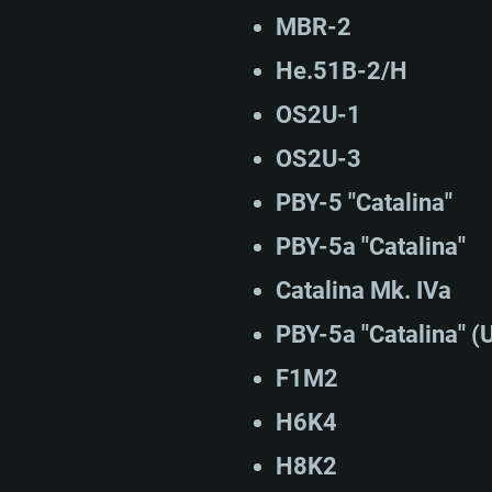
МBR-2
RATION SYSTÈME
He.51B-2/H
OS2U-1
OS2U-3
Pour MAC
PBY-5 "Catalina"
Recommandé
Recommandé
Recommandé
PBY-5a "Catalina"
Catalina Mk. IVa
 récent
its les plus
OS: Windows 10/11
OS: Mac OS Big Su
OS: Ubuntu 20.04 
PBY-5a "Catalina" 
F1M2
.2GHz (Les
Processeur: Intel 
Processeur: Core 
Processeur: Intel 
pas supportés)
ne sont pas suppo
H6K4
Mémoire: 16 GB et
Mémoire: 8 GB
H8K2
Mémoire: 8 GB