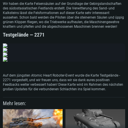
Wir haben die Karte Felsensäulen auf der Grundlage der Gebirgslandschaften
des südostasiatischen Festlands erstellt. Die Verwitterung des Sand- und
Kalksteins lässt die Felsformationen auf dieser Karte sehr interessant
aussehen. Schon bald werden die Piloten über die steinernen Säulen und üppig
grünen Klippen fliegen, wo die Triebwerke aufheulen, die Maschinengewehre
knattern und pfeifen und die abgeschossenen Maschinen brennen werden!
Testgelände — 2271
SYSTEMANFORDERUNGEN
Für PC
Für MAC
Für Linux
Mindestanforderungen
Mindestanforderungen
Mindestanforderungen
Auf dem jüngsten Atomic Heart Roboter-Event wurde die Karte Testgelände -
Betriebssystem: Windows 10 (64bit)
Betriebssystem: Mac OS Big Sur 11.0 oder neuer
Betriebssystem: neueste 64bit Linux Systeme
2271 vorgestellt, und wir freuen uns, dass wir sie dank eures positiven
Prozessor: Dual-Core 2.2 GHz
Prozessor: Intel Core i5, 2.2 GHz (Intel Xeon Prozessoren werden nicht
Prozessor: Dual-Core 2.4 GHz
Feedbacks weiter verbessert haben! Diese Karte wird im Rahmen des nächsten
unterstützt)
großen Updates für die verbundenen Schlachten ins Spiel kommen.
Arbeitsspeicher: 4GB
Arbeitsspeicher: 4 GB
Arbeitsspeicher: 6 GB
DirectX 11 fähige Grafikkarte: AMD Radeon 77XX / NVIDIA GeForce GTX
Grafikkarte: NVIDIA 660 mit den neuesten Treibern (nicht älter als 6
Mehr lesen:
660; die geringste Auflösung für das Spiel beträgt 720p
Grafikkarte: Intel Iris Pro 5200 oder analoge AMD / Nvidia für Mac. Die
Monate) / vergleichbare AMD mit den neuesten Treibern (nicht älter als 6
geringste Auflösung des Spiels beträgt 720p mit Metal Support
Monate); die geringste Auflösung für das Spiel beträgt 720p mit Vulkan
Netzwerk: Breitband-Internetverbindung
Support
Netzwerk: Breitband-Internetverbindung
Festplatte: 21,5 GB (minimaler Client)
Netzwerk: Breitband-Internetverbindung
Festplatte: 21,5 GB (minimaler Client)
Festplatte: 21,5 GB (minimaler Client)