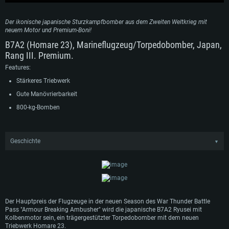
Der ikonische japanische Sturzkampfbomber aus dem Zweiten Weltkrieg mit
neuem Motor und Premium-Boni!
B7A2 (Homare 23), Marineflugzeug/Torpedobomber, Japan,
Rang III. Premium.
Features:
Stärkeres Triebwerk
Gute Manövrierbarkeit
800-kg-Bomben
Geschichte
▼
Der trägergestützte Bomber Aichi B7A Ryusei gehörte zum
Aufrüstungsprogramm der kaiserlichen Marine von 1941, aber Aichi konnte erst
1944 mit der Massenproduktion beginnen. Da es keine geeigneten
Flugzeugträger für den Einsatz gab, wurde das Flugzeug hauptsächlich von
landgestützten Flugplätzen aus eingesetzt. Sie wurde auch bei Kamikaze-
Einsätzen eingesetzt. Während der Erprobung wurde eine B7A2 angeblich mit
Der Hauptpreis der Flugzeuge in der neuen Season des War Thunder Battle
dem Homare 23-Triebwerk, einer modifizierten Variante des Homare 21-
Pass "Armour Breaking Ambusher" wird die japanische B7A2 Ryusei mit
Triebwerks der N1K2, anstelle des standardmäßigen Homare 12-Triebwerks
Kolbenmotor sein, ein trägergestützter Torpedobomber mit dem neuen
ausgestattet, um den Mangel an Triebwerken zu kompensieren. Zusammen mit
SYSTEMANFORDERUNGEN
Triebwerk Homare 23.
dem Versuchsflugzeug wurden insgesamt 105 Exemplare der B7A2 hergestellt.