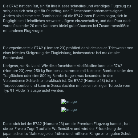
Die B7A2 hat den Ruf, ein für ihre Klasse schnelles und wendiges Flugzeug zu
sein, das sich sehr gut für Sturzflug- und Flächenbombardements eignet.
Für PC
Für MAC
Anders als die meisten Bomber erlaubt die B7A2 ihren Piloten sogar, sich in
Für Linux
Dogfights mit feindlichen schweren Jägern einzuschalten, und das Paar nach
vorne feuernder 20-mm-Kanonen bietet gute Chancen bei Zusammenstößen
Mindestanforderungen
Mindestanforderungen
Mindestanforderungen
mit anderen Flugzeugen.
Betriebssystem: Windows 10 (64bit)
Betriebssystem: Mac OS Big Sur 11.0 oder neuer
Betriebssystem: neueste 64bit Linux Systeme
Die experimentelle B7A2 (Homare 23) profitiert dank des neuen Triebwerks von
Prozessor: Dual-Core 2.2 GHz
Prozessor: Intel Core i5, 2.2 GHz (Intel Xeon Prozessoren werden nicht
Prozessor: Dual-Core 2.4 GHz
einer leichten Steigerung der Flugleistung, insbesondere bei maximaler
unterstützt)
Arbeitsspeicher: 4GB
Arbeitsspeicher: 4 GB
Bombenlast.
Arbeitsspeicher: 6 GB
DirectX 11 fähige Grafikkarte: AMD Radeon 77XX / NVIDIA GeForce GTX
Grafikkarte: NVIDIA 660 mit den neuesten Treibern (nicht älter als 6
Übrigens, zur Nutzlast. Wie die erforschbare Modifikation kann die B7A2
660; die geringste Auflösung für das Spiel beträgt 720p
Grafikkarte: Intel Iris Pro 5200 oder analoge AMD / Nvidia für Mac. Die
Monate) / vergleichbare AMD mit den neuesten Treibern (nicht älter als 6
(Homare 23) zwei 250-kg-Bomben zusammen mit kleineren Bomben unter den
geringste Auflösung des Spiels beträgt 720p mit Metal Support
Monate); die geringste Auflösung für das Spiel beträgt 720p mit Vulkan
Tragflächen oder eine 800-kg-Bombe tragen, was besonders in den
Netzwerk: Breitband-Internetverbindung
Support
Verbundenen Schlachten praktisch ist. Die B7A2 (Homare 23) ist ein
Netzwerk: Breitband-Internetverbindung
Torpedobomber und kann in Seeschlachten mit einem einzigen Torpedo vom
Festplatte: 21,5 GB (minimaler Client)
Netzwerk: Breitband-Internetverbindung
Festplatte: 21,5 GB (minimaler Client)
Typ 91 Modell 3 ausgerüstet werden.
Festplatte: 21,5 GB (minimaler Client)
Empfohlen
Empfohlen
Empfohlen
Betriebssystem: Windows 10/11 (64bit)
Betriebssystem: Mac OS Big Sur 11.0 oder neuer
Prozessor: Intel Core i5 / Ryzen 5 3600 oder besser
Betriebssystem: Ubuntu 20.04 64bit
Prozessor: Intel Core i7 (Intel Xeon Prozessoren werden nicht unterstützt)
Da es sich bei der B7A2 (Homare 23) um ein Premium-Flugzeug handelt, hat
Arbeitsspeicher: 16 GB und mehr
Prozessor: Intel Core i7
sie bei Erwerb Zugriff auf alle Waffensätze und wird der Erforschung der
Arbeitsspeicher: 8 GB
DirectX 11 fähige Grafikkarte oder höher mit den neuesten Treibern: NVIDIA
Arbeitsspeicher: 16 GB
japanischen Luftfahrzeuge der frühen und mittleren Ränge einen guten Schub
GeForce GTX 1060 oder höher / AMD Radeon RX 570 oder höher
Grafikkarte: Radeon Vega II oder höher mit Metal Support