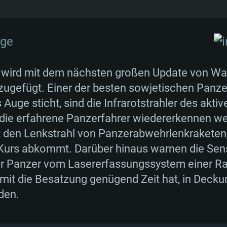
 wurde der T-80U weiter entwickelt. Im Jahr 19
nte des T-80UM mit Wärmesichtgerät und einer
ante wurde der T-80UK ("K" für "Befehlspanzer"
ora-1, einem einstellbaren Fernzünder für Spre
wird mit dem nächsten großen Update von War
und einer verbesserten Navigationstechnik au
gefügt. Einer der besten sowjetischen Panzer
TEMANFORDERU
 Dutzend Einheiten des T-80UK hergestellt.
Auge sticht, sind die Infrarotstrahler des aktive
die erfahrene Panzerfahrer wiedererkennen we
rt den Lenkstrahl von Panzerabwehrlenkraketen
Kurs abkommt. Darüber hinaus warnen die Sen
Für MAC
 Panzer vom Lasererfassungssystem einer Ra
mit die Besatzung genügend Zeit hat, in Decku
Empfohlen
Empfohlen
Empfohlen
den.