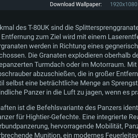
bit)
 11.0 oder neuer
Linux Systeme
Betriebssystem: W
Betriebssystem: M
Betriebssystem: U
Download Wallpaper:
1920x1080
 (Intel Xeon
Prozessor: Intel C
Prozessor: Intel C
Prozessor: Intel C
rkmal des T-80UK sind die Splittersprenggrana
tützt)
besser
werden nicht unter
Arbeitsspeicher: 
e Entfernung zum Ziel wird mit einem Laseren
Arbeitsspeicher: 
Arbeitsspeicher: 
rgranaten werden in Richtung eines gegnerisch
 AMD Radeon 77XX /
 neuesten Treibern
Grafikkarte: NVID
hossen. Die Granaten explodieren oberhalb des
ringste Auflösung
 oder analoge AMD /
gleichbare AMD mit
DirectX 11 fähige 
Grafikkarte: Rade
Treibern (nicht äl
gepanzerten Turmdach oder im Motorraum. Mit
flösung des Spiels
er als 6 Monate);
neuesten Treiber
Support
AMD (Radeon RX 5
schrauber abzuschießen, die in großer Entfe
Spiel beträgt 720p
oder höher / AMD
(nicht älter als 6
til selbst eine beträchtliche Menge an Sprengst
bindung
Netzwerk: Breitba
dliche Panzer in die Luft zu jagen, wenn es prä
bindung
Netzwerk: Breitba
Netzwerk: Breitba
ient)
Festplatte: 60,2 GB
bindung
aften ist die Befehlsvariante des Panzers iden
ient)
Festplatte: 60,2 GB
Festplatte: 60,2 GB
nzer für Hightier-Gefechte. Eine integrierte R
ient)
erbundpanzerung, hervorragende Mobilität, Pa
rechende Munition, ein modernes Feuerleitsy