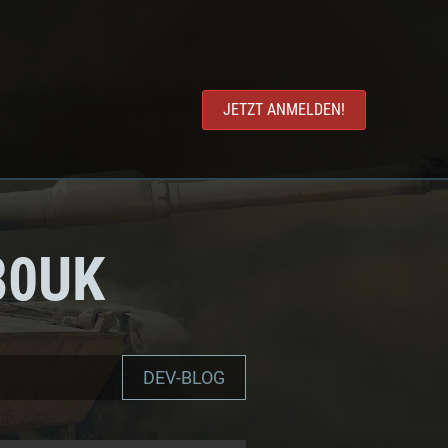
JETZT ANMELDEN!
80UK
DEV-BLOG