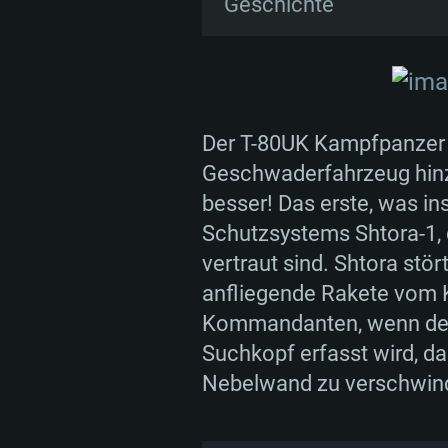
Geschichte
Nach der Indienststellung
Konstrukteure eine Varia
der Grundlage dieser Vari
aktiven Schutzsystem Sht
Der T-80UK Kampfpanzer 
zusätzlichen Funkanlage 
Geschwaderfahrzeug hinzu
SYS
Insgesamt wurden mehrere
besser! Das erste, was ins 
Schutzsystems Shtora-1, 
vertraut sind. Shtora stö
anfliegende Rakete vom 
Für PC
Kommandanten, wenn der
Suchkopf erfasst wird, da
Mindestanforderungen
Mindestanforderungen
Mindestanforderungen
Nebelwand zu verschwin