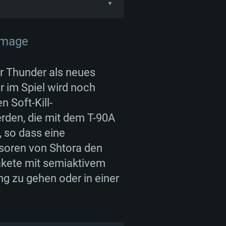
▼
92 präsentierten die
 neuen Funkanlage. Auf
) entwickelt, der mit dem
nggranaten, einer
 Thunder als neues
sgestattet wurde.
 im Spiel wird noch
NGEN
n Soft-Kill-
rden, die mit dem T-90A
, so dass eine
soren von Shtora den
Für Linux
kete mit semiaktivem
ng zu gehen oder in einer