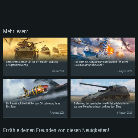
Mehr lesen:
Battle Pass Season 24: “Do It Yourself” und sein
Holt euch die „Oktyabrskaya Revolutsiya“ im Event
Kriegsanleihen-Shop!
„Guardian of the Baltic Sea“!
20 Juli 2026
7 August 2026
Ein Rabatt auf die G.91 R/4 zum 70. Jahrestag ihres
Entfernung der japanischen Ho-Ri-Selbstfahrlaffette
Erstflugs!
aus dem Forschungsbaum und aus dem Shop
7 August 2026
6 August 2026
Erzähle deinen Freunden von diesen Neuigkeiten!