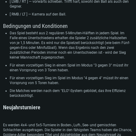
[ LMB / RT ] — vorwärts schießen. Trifft hart, sowohl den Ball als auch den
Gegner.
[ RMB / LT ] — Kamera auf den Ball.
Bedingungen und Konditionen
Das Spiel besteht aus 2 regulären 5-Minuten-Hälften in jedem Spiel. Im
Falle eines Unentschiedens erhalten die Spieler 2 zusätzliche Halbzeiten
von je 1,5 Minuten. Es wird nur die Spielzeit berücksichtigt (wie beim Fünf-
gegen-Eins oder Minifußball). Wenn das Ergebnis nach den zwei
zusätzlichen Perioden immer noch ein Unentschieden ist - wird der Sieg
keiner Mannschaft zugesprochen.
Für einen vorzeitigen Sieg in einem Spiel im Modus "3 gegen 3" müsst ihr
einen Vorsprung von 3 Toren haben.
Für einen vorzeitigen Sieg im Spiel im Modus "4 gegen 4" müsst ihr einen
Vorsprung von 5 Toren haben.
Die Matches werden nach dem "ELO"-System gebildet, das Ihre Effizienz
berücksichtigt.
Neujahrsturniere
Es werden 4x4- und 5x5-Turniere in Boden-, Luft-, See- und gemischten
Schlachten ausgetragen. Die Spieler in den fähigsten Teams haben die Chance,
Goldene Adler, besondere Titel und Abziehbilder aus dem Neujahrsset zu