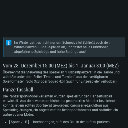
Im Winter geht es nicht nur um Schneebälle! Schließt euch den
Winter-Panzer-Fußball-Spielen an, und testet neue Funktionen,
abgefahrene Spielzüge und hohe Sprünge aus!
Vom 28. Dezember 15:00 (MEZ) bis 1. Januar 8:00 (MEZ)
Übernehmt die Steuerung des speziellen "Fußballtpanzers" in die Hände und
wähltSie unter dem Reiter "Events und Turniere" aus den verfügbaren
Spielformaten: Solo 3x3 oder Squad 4x4 (auch für Einzelspieler verfügbar).
Panzerfussball
Die Panzersport-Modellvarianten wurden speziell für den Panzerfußball
entwickelt. Aus dem, was man bisher als gepanzertes Monster bezeichnen
konnte, ist ein echtes Sportgerät geworden: Karosserie-Leichtbau aus
Speziallegierungen, ein abgestimmtes Rennsportfahrwerk und natürlich ein
aufgeladener Motor:
[ Space / LB ] — hochspringen, hilft, den Ball in der Luft zu parieren.