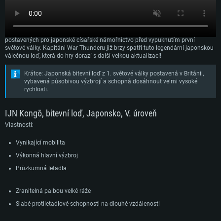
Kongō byla japonská bitevní loď původně postavená společností Vickers ve
Velké Británii a představovala hlavní loď série moderních kapitálních lodí
postavených pro japonské císařské námořnictvo před vypuknutím první
světové války. Kapitáni War Thunderu již brzy spatří tuto legendární japonskou
válečnou loď, která do hry dorazí s další velkou aktualizací!
Krátce: Japonská bitevní loď z 1. světové války postavená v Británii,
vybavená působivou výzbrojí a schopná dosáhnout velmi vysoké
rychlosti.
IJN Kongō, bitevní loď, Japonsko, V. úroveň
Vlastnosti:
Vynikající mobilita
Výkonná hlavní výzbroj
Průzkumná letadla
Zranitelná palbou velké ráže
Slabé protiletadlové schopnosti na dlouhé vzdálenosti