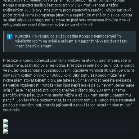
Doporučené
víceúčelový a protiletadlový arzenál. Proto budou mít ambiciózní kapitáni
listopadu 1944, kdy byla potopena úspěšným torpédovým útokem americké
Konga k dispozici dalších šest dvojitých 5'' (127 mm) kanónů a těžko
ponorky USS Sealion.
OS: Mac OS Big Sur 11.0 nebo novější
Doporučené
uvěřitelných 100 (slovy: sto) 25mm protiletadlových kanónů. Ačkoli tak velký
OS: Windows 10/11 (64bitový)
počet zbraní velmi zkomplikuje pilotům a kapitánům menších plavidel dostat
Procesor: Core i7 (Intel Xeon není podporován)
Procesor: Intel Core i5 nebo Ryzen 5 3600 a lepší
OS: Ubuntu 20.04 64bit
se příliš blízko ke Kongō, loď zůstane do jisté míry vystavena útokům z velké
Operační paměť: 8 GB
výšky kvůli omezené účinnosti svých univerzálních děl.
Operační paměť: 16 GB
Procesor: Intel Core i7
Grafická karta: Radeon Vega II nebo výkonnější s podporou Metal.
Grafická karta: podpora DirectX 11: Nvidia GeForce 1060 a lepší, Radeon R
Kuriozita: Po vstupu do služby patřila Kongō k nejmodernějším
Operační paměť: 16 GB
570 a lepší
Připojení: Širokopásmové připojení
válečným lodím na světě a právem si v japonštině vysloužila název
Grafická karta: NVIDIA 1060 s nejnovějšími proprietárními ovladači (ne
"nezničitelný diamant".
Připojení: Širokopásmové připojení
Místo na disku: 62,2 GB
staršími, než půl roku) / srovnatelná karta AMD (Radeon RX 570) s
nejnovějšími proprietárními ovladači (ne staršími, než půl roku) a s
Místo na disku: 62,2 GB
podporou Vulcan.
Přestože je Kongō poněkud zranitelný výškovými útoky, v žádném případě to
neznamená, že by loď byla neškodná. Přestože se jedná o bitevní loď, je Kongō
Připojení: Širokopásmové připojení
ve skutečnosti schopna dosáhnout velmi působivé rychlosti 30 uzlů (59 km/h)
díky svým kotlům o výkonu 136000 koní. Díky tomu se Kongō může nejen
Místo na disku: 62,2 GB
rychle přemisťovat během bitvy, ale také se účinně vyhýbat nepřátelské palbě
na velkou vzdálenost. Protože však část nepřátelské palby nevyhnutelně najde
svůj cíl, je její nebezpečí pro Kongō značně sníženo díky 203 mm silnému
pancéřovému pásu, 254 mm silným věžím a až 127 mm silnému palubnímu
pancíři. Je však třeba poznamenat, že navzdory tomu je Kongō stále zranitelná
palbou z bitevních lodí, protože její pancíř nedokáže loď ochránit před municí
velké ráže.