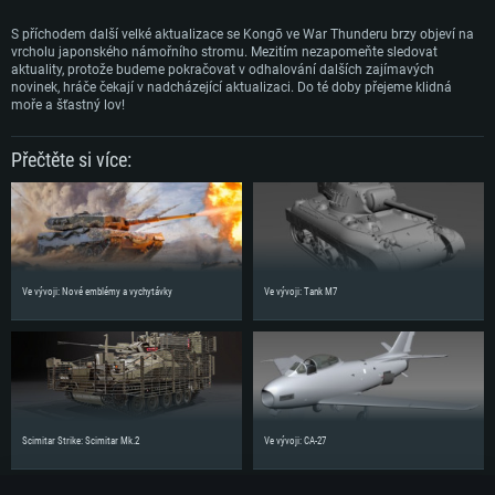
S příchodem další velké aktualizace se Kongō ve War Thunderu brzy objeví na
vrcholu japonského námořního stromu. Mezitím nezapomeňte sledovat
aktuality, protože budeme pokračovat v odhalování dalších zajímavých
novinek, hráče čekají v nadcházející aktualizaci. Do té doby přejeme klidná
moře a šťastný lov!
Přečtěte si více:
Ve vývoji: Nové emblémy a vychytávky
Ve vývoji: Tank M7
Scimitar Strike: Scimitar Mk.2
Ve vývoji: CA-27