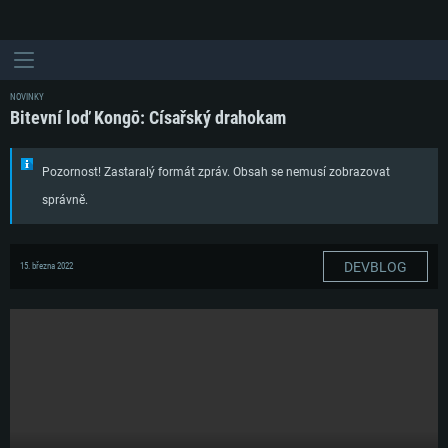
NOVINKY
Bitevní loď Kongō: Císařský drahokam
Pozornost! Zastaralý formát zpráv. Obsah se nemusí zobrazovat
správně.
DEVBLOG
15. března 2022