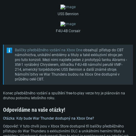
USS Bennion
F4U-4B Corsair
Balíčky předběžného vydání na Xbox One
obsahují: přístup do CBT
námořnictva, unikátní emblémy a tituly a také exkluzivní stroje jen
pro tuto konzoli. Mezi nimi najdete jeden z prototypů tanku Abrams -
XM-1 vyráběný Chryslerem, stíhačku F4U-4B námořní perutě VMF-
214, americký torpédoborec USS Bennion a další známé stroje.
Námořní bitvy ve War Thunderu budou na Xbox One dostupné v
průběhu celé CBT.
Konec předběžného vydání a spuštění free-to-play verze hry je plánován na
druhou polovinu letošního roku.
Odpovídáme na vaše otázky!
Otázka: Kdy bude War Thunder dostupný na Xbox One?
Odpověď: V tuto chvíli jsou v Xbox Store dostupné tři balíčky předběžného
přístupu do War Thunderu s exkluzivními DLC a unikátními herními tituly a