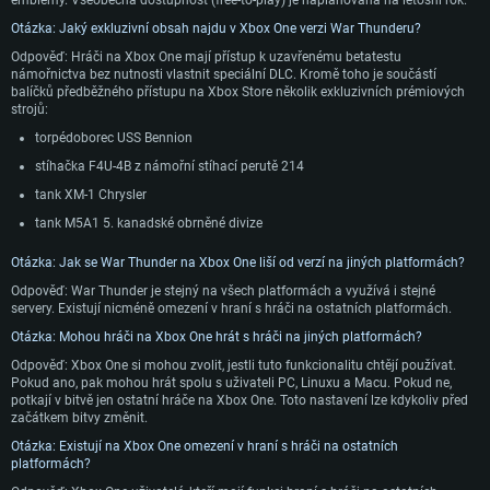
emblémy. Všeobecná dostupnost (free-to-play) je naplánovaná na letošní rok.
Otázka: Jaký exkluzivní obsah najdu v Xbox One verzi War Thunderu?
Odpověď: Hráči na Xbox One mají přístup k uzavřenému betatestu
námořnictva bez nutnosti vlastnit speciální DLC. Kromě toho je součástí
balíčků předběžného přístupu na Xbox Store několik exkluzivních prémiových
strojů:
torpédoborec USS Bennion
stíhačka F4U-4B z námořní stíhací perutě 214
tank XM-1 Chrysler
tank M5A1 5. kanadské obrněné divize
Otázka: Jak se War Thunder na Xbox One liší od verzí na jiných platformách?
Odpověď: War Thunder je stejný na všech platformách a využívá i stejné
servery. Existují nicméně omezení v hraní s hráči na ostatních platformách.
SYSTÉMOVÉ POŽADAVKY
Otázka: Mohou hráči na Xbox One hrát s hráči na jiných platformách?
Odpověď: Xbox One si mohou zvolit, jestli tuto funkcionalitu chtějí používat.
PC
Mac
Pokud ano, pak mohou hrát spolu s uživateli PC, Linuxu a Macu. Pokud ne,
potkají v bitvě jen ostatní hráče na Xbox One. Toto nastavení lze kdykoliv před
Linux
začátkem bitvy změnit.
Minimální
Minimální
Minimální
Otázka: Existují na Xbox One omezení v hraní s hráči na ostatních
platformách?
OS: Windows 10 (64bitový)
OS: Mac OS Big Sur 11.0 nebo novější
OS: Většina moderních 64bitových distribucí Linuxu