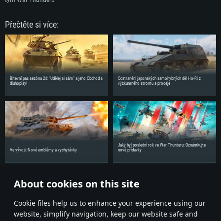
tým War Thunderu
Přečtěte si více:
Bitevní pas sezóna 24: “Udělej si sám” a jeho Obchod s
Odstranění japonských samohybných děl Ho-Ri z
dluhopisy!
výzkumného stromu a prodeje
Jaký byl poslední rok ve War Thunderu: Oznámkujte
Ve vývoji: Nové emblémy a vychytávky
nové přídavky
About cookies on this site
Sdílejte novinky se svými přáteli!
Сookie files help us to enhance your experience using our
website, simplify navigation, keep our website safe and