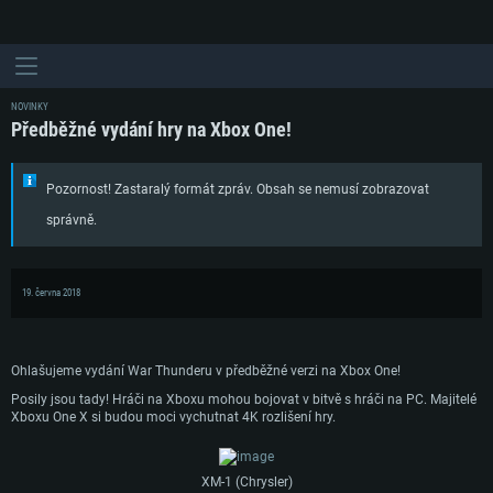
NOVINKY
Předběžné vydání hry na Xbox One!
Pozornost! Zastaralý formát zpráv. Obsah se nemusí zobrazovat
správně.
19. června 2018
Ohlašujeme vydání War Thunderu v předběžné verzi na Xbox One!
Posily jsou tady! Hráči na Xboxu mohou bojovat v bitvě s hráči na PC. Majitelé
Xboxu One X si budou moci vychutnat 4K rozlišení hry.
XM-1 (Chrysler)