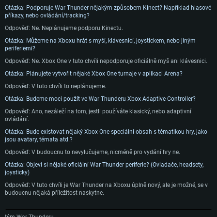
Otázka: Podporuje War Thunder nějakým způsobem Kinect? Například hlasové
příkazy, nebo ovládání/tracking?
Odpověď: Ne. Neplánujeme podporu Kinectu.
Otázka: Můžeme na Xboxu hrát s myší, klávesnicí, joystickem, nebo jiným
periferiemi?
Odpověď: Ne. Xbox One v tuto chvíli nepodporuje oficiálně myš ani klávesnici.
Otázka: Plánujete vytvořit nějaké Xbox One turnaje v aplikaci Arena?
Odpověď: V tuto chvíli to neplánujeme.
Otázka: Budeme moci použít ve War Thunderu Xbox Adaptive Controller?
Odpověď: Ano, nezáleží na tom, jestli používáte klasický, nebo adaptivní
ovládání.
Otázka: Bude existovat nějaký Xbox One speciální obsah s tématikou hry, jako
jsou avatary, témata atd.?
Odpověď: V budoucnu to nevylučujeme, nicméně pro vydání hry ne.
Otázka: Objeví si nějaké oficiální War Thunder periferie? (Ovladače, headsety,
joysticky)
Odpověď: V tuto chvíli je War Thunder na Xboxu úplně nový, ale je možné, se v
budoucnu nějaká příležitost naskytne.