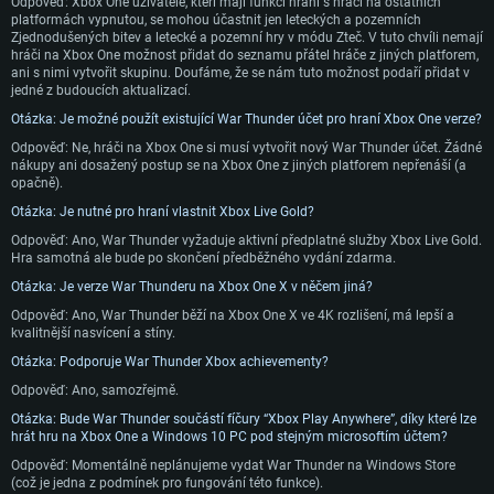
Odpověď: Xbox One uživatelé, kteří mají funkci hraní s hráči na ostatních
platformách vypnutou, se mohou účastnit jen leteckých a pozemních
Procesor: Dual-Core 2.2 GHz
Procesor: Core i5 (Intel Xeon není podporován)
Procesor: Dual-Core 2.4 GHz
Zjednodušených bitev a letecké a pozemní hry v módu Zteč. V tuto chvíli nemají
Operační paměť: 4 GB
Operační paměť: 6 GB
Operační paměť: 4 GB
hráči na Xbox One možnost přidat do seznamu přátel hráče z jiných platforem,
ani s nimi vytvořit skupinu. Doufáme, že se nám tuto možnost podaří přidat v
Grafická karta podpora DirectX 11: AMD Radeon 77XX / NVIDIA GeForce
Grafická karta: Intel Iris Pro 5200 (Mac) nebo srovnatelně výkonnou kartu
Grafická karta: NVIDIA 660 s nejnovějšími proprietárními ovladači (ne
jedné z budoucích aktualizací.
GTX 660. Minimální podporované rozlišení hry je 720p
od AMD/Nvidia pro Mac. Minimální podporované rozlišení hry je 720p v
staršími, než půl roku) / srovnatelná karta AMD s nejnovějšími
případě použití Metal.
proprietárními ovladači (ne staršími, než půl roku); minimální podporované
Otázka: Je možné použít existující War Thunder účet pro hraní Xbox One verze?
Připojení: Širokopásmové připojení
rozlišení hry je 720p) a s podporou Vulcan.
Místo na disku: 22,1 GB
Odpověď: Ne, hráči na Xbox One si musí vytvořit nový War Thunder účet. Žádné
Místo na disku: 22,1 GB
Připojení: Širokopásmové připojení
nákupy ani dosažený postup se na Xbox One z jiných platforem nepřenáší (a
Doporučené
opačně).
Místo na disku: 22,1 GB
Doporučené
Otázka: Je nutné pro hraní vlastnit Xbox Live Gold?
OS: Mac OS Big Sur 11.0 nebo novější
Doporučené
OS: Windows 10/11 (64bitový)
Odpověď: Ano, War Thunder vyžaduje aktivní předplatné služby Xbox Live Gold.
Procesor: Core i7 (Intel Xeon není podporován)
Hra samotná ale bude po skončení předběžného vydání zdarma.
Procesor: Intel Core i5 nebo Ryzen 5 3600 a lepší
OS: Ubuntu 20.04 64bit
Operační paměť: 8 GB
Otázka: Je verze War Thunderu na Xbox One X v něčem jiná?
Operační paměť: 16 GB
Procesor: Intel Core i7
Grafická karta: Radeon Vega II nebo výkonnější s podporou Metal.
Odpověď: Ano, War Thunder běží na Xbox One X ve 4K rozlišení, má lepší a
Grafická karta: podpora DirectX 11: Nvidia GeForce 1060 a lepší, Radeon R
Operační paměť: 16 GB
kvalitnější nasvícení a stíny.
570 a lepší
Připojení: Širokopásmové připojení
Grafická karta: NVIDIA 1060 s nejnovějšími proprietárními ovladači (ne
Otázka: Podporuje War Thunder Xbox achievementy?
Připojení: Širokopásmové připojení
Místo na disku: 62,2 GB
staršími, než půl roku) / srovnatelná karta AMD (Radeon RX 570) s
nejnovějšími proprietárními ovladači (ne staršími, než půl roku) a s
Odpověď: Ano, samozřejmě.
Místo na disku: 62,2 GB
podporou Vulcan.
Otázka: Bude War Thunder součástí fíčury “Xbox Play Anywhere”, díky které lze
Připojení: Širokopásmové připojení
hrát hru na Xbox One a Windows 10 PC pod stejným microsoftím účtem?
Místo na disku: 62,2 GB
Odpověď: Momentálně neplánujeme vydat War Thunder na Windows Store
(což je jedna z podmínek pro fungování této funkce).