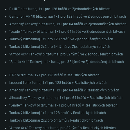
Pz III E blitz-turnaj 1x1 pro 128 hráčů ve Zjednodušených bitvách
Centurion Mk 10 blitz-turnaj 1x1 pro 128 hráčů ve Zjednodušených bitvách
Americký Tankový blitz-turnaj 1x1 pro 64 hráčů ve Zjednodušených bitvách
SYSTÉMOVÉ POŽADAVKY
“Leader” Tankový blitz-turnaj 1x1 pro 64 hráčů ve Zjednodušených bitvách
Tankový blitz-turnaj 1x1 pro 128 hráčů ve Zjednodušených bitvách
PC
Mac
Tankový blitz-turnaj 2x2 pro 64 týmů ve Zjednodušených bitvách
Linux
"Armor 4x4" Tankový blitz-turnaj pro 32 týmů ve Zjednodušených bitvách
Minimální
Minimální
Minimální
"Sparta 4x4" Tankový blitz-turnaj pro 32 týmů ve Zjednodušených bitvách
OS: Windows 10 (64bitový)
OS: Mac OS Big Sur 11.0 nebo novější
OS: Většina moderních 64bitových distribucí Linuxu
Procesor: Dual-Core 2.2 GHz
Procesor: Core i5 (Intel Xeon není podporován)
Procesor: Dual-Core 2.4 GHz
BT-7 blitz-turnaj 1x1 pro 128 hráčů v Realistických bitvách
Operační paměť: 4 GB
Operační paměť: 6 GB
Operační paměť: 4 GB
Leopard I blitz-turnaj 1x1 pro 128 hráčů v Realistických bitvách
Americký Tankový blitz-turnaj 1x1 pro 64 hráčů v Realistických bitvách
Grafická karta podpora DirectX 11: AMD Radeon 77XX / NVIDIA GeForce
Grafická karta: Intel Iris Pro 5200 (Mac) nebo srovnatelně výkonnou kartu
Grafická karta: NVIDIA 660 s nejnovějšími proprietárními ovladači (ne
GTX 660. Minimální podporované rozlišení hry je 720p
od AMD/Nvidia pro Mac. Minimální podporované rozlišení hry je 720p v
staršími, než půl roku) / srovnatelná karta AMD s nejnovějšími
Jihoasijský Tankový blitz-turnaj 1x1 pro 64 hráčů v Realistických bitvách
případě použití Metal.
proprietárními ovladači (ne staršími, než půl roku); minimální podporované
Připojení: Širokopásmové připojení
rozlišení hry je 720p) a s podporou Vulcan.
“Leader” Tankový blitz-turnaj 1x1 pro 64 hráčů v Realistických bitvách
Místo na disku: 22,1 GB
Místo na disku: 22,1 GB
Připojení: Širokopásmové připojení
Tankový blitz-turnaj 1x1 pro 128 hráčů v Realistických bitvách
Doporučené
Místo na disku: 22,1 GB
Tankový blitz-turnaj 2x2 pro 64 týmů v Realistických bitvách
Doporučené
OS: Mac OS Big Sur 11.0 nebo novější
"Armor 4x4" Tankový blitz-turnaj pro 32 týmů v Realistických bitvách