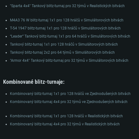
Doporučené
OS: Windows 10/11 (64bitový)
Procesor: Core i7 (Intel Xeon není podporován)
"Sparta 4x4" Tankový blitz-turnaj pro 32 týmů v Realistických bitvách
Procesor: Intel Core i5 nebo Ryzen 5 3600 a lepší
OS: Ubuntu 20.04 64bit
Operační paměť: 8 GB
Operační paměť: 16 GB
Procesor: Intel Core i7
M4A3 76 W blitz-turnaj 1x1 pro 128 hráčů v Simulátorových bitvách
Grafická karta: Radeon Vega II nebo výkonnější s podporou Metal.
Grafická karta: podpora DirectX 11: Nvidia GeForce 1060 a lepší, Radeon R
Operační paměť: 16 GB
T-54 1947 blitz-turnaj 1x1 pro 128 hráčů v Simulátorových bitvách
570 a lepší
Připojení: Širokopásmové připojení
Grafická karta: NVIDIA 1060 s nejnovějšími proprietárními ovladači (ne
“Leader” Tankový blitz-turnaj 1x1 pro 64 hráčů v Simulátorových bitvách
Připojení: Širokopásmové připojení
Místo na disku: 62,2 GB
staršími, než půl roku) / srovnatelná karta AMD (Radeon RX 570) s
Tankový blitz-turnaj 1x1 pro 128 hráčů v Simulátorových bitvách
nejnovějšími proprietárními ovladači (ne staršími, než půl roku) a s
Místo na disku: 62,2 GB
podporou Vulcan.
Tankový blitz-turnaj 2x2 pro 64 týmů v Simulátorových bitvách
Připojení: Širokopásmové připojení
"Armor 4x4" Tankový blitz-turnaj pro 32 týmů v Simulátorových bitvách
Místo na disku: 62,2 GB
Kombinované blitz-turnaje:
Kombinovaný blitz-turnaj 1x1 pro 128 hráčů ve Zjednodušených bitvách
Kombinovaný blitz-turnaj 4x4 pro 32 týmů ve Zjednodušených bitvách
Kombinovaný blitz-turnaj 1x1 pro 128 hráčů v Realistických bitvách
Kombinovaný blitz-turnaj 4x4 pro 32 týmů v Realistických bitvách