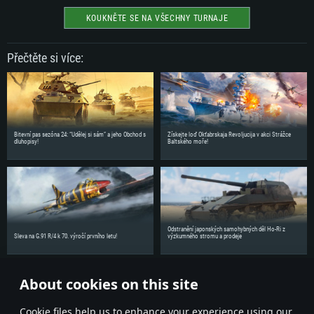
KOUKNĚTE SE NA VŠECHNY TURNAJE
Přečtěte si více:
Bitevní pas sezóna 24: “Udělej si sám” a jeho Obchod s
Získejte loď Okťabrskaja Revoljucija v akci Strážce
dluhopisy!
Baltského moře!
Odstranění japonských samohybných děl Ho-Ri z
Sleva na G.91 R/4 k 70. výročí prvního letu!
výzkumného stromu a prodeje
About cookies on this site
Sdílejte novinky se svými přáteli!
Сookie files help us to enhance your experience using our