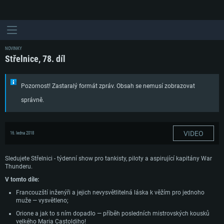
NOVINKY
Střelnice, 78. díl
Pozornost! Zastaralý formát zpráv. Obsah se nemusí zobrazovat
správně.
VIDEO
16. ledna 2018
Sledujete Střelnici - týdenní show pro tankisty, piloty a aspirující kapitány War
Thunderu.
V tomto díle:
Francouzští inženýři a jejich nevysvětlitelná láska k věžím pro jednoho
muže — vysvětleno;
Orione a jak to s ním dopadlo — příběh posledních mistrovských kousků
velkého Maria Castoldiho!