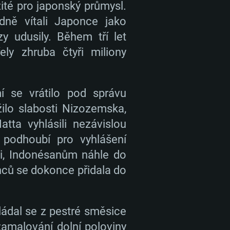
ité pro japonský průmysl.
dně vítali Japonce jako
y udusily. Během tří let
y zhruba čtyři miliony
í se vrátilo pod správu
ilo slabosti Nizozemska,
ta vyhlásili nezávislou
i podhoubí pro vyhlášení
li, Indonésanům náhle do
onců se dokonce přidala do
ládal se z pestré směsice
amalování dolní poloviny