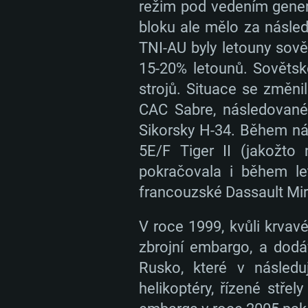
režim pod vedením gener
bloku ale mělo za násle
TNI-AU byly letouny sov
15-20% letounů. Sovětské
strojů. Situace se změni
CAC Sabre, následované
Sikorsky H-34. Během nás
5E/F Tiger II (jakožto
pokračovala i během le
francouzské Dassault Mi
V roce 1999, kvůli krvav
zbrojní embargo, a dodá
Rusko, které v následu
helikoptéry, řízené stře