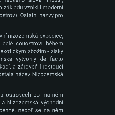
o základu vznikl i moderní
ostrov). Ostatní názvy pro
rvní nizozemská expedice,
 celé souostroví, během
 exotickým zbožím - zisky
ska vytvořily de facto
cí, a zároveň i rostoucí
dostala název Nizozemská
y na ostrovech po marném
y, a Nizozemská východní
 cenné, neboť se na něm