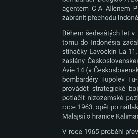
agentem CIA Allenem Pop
zabránit přechodu Indoné
Během šedesátých let v In
tomu do Indonésia začal
stíhačky Lavočkin La-11
zaslány Československem
Avie 14 (v Československu
bombardéry Tupolev Tu-1
provádět strategické bo
potlačit nizozemské poz
roce 1963, opět po nátla
Malajsií o hranice Kalima
V roce 1965 proběhl převr