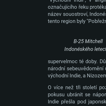
označujícího řeku protéka
název souostroví, Indonés
tento region byly "Pobřežn
B-25 Mitchell
Indonéského letec
supervelmoc té doby. Dů
národní sebeuvědomění u
východní Indie, a Nizozems
O více než tři století 
pokusu ubránit se nápor
Indie přešla pod japon