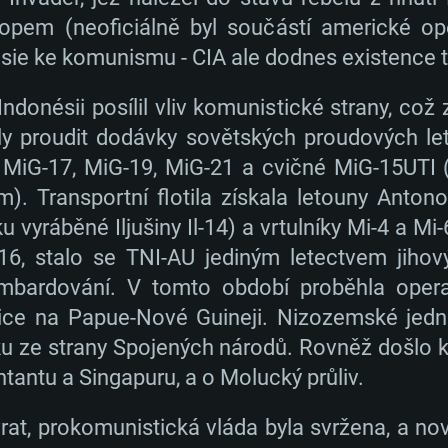
em (neoficiálně byl součástí americké ope
sie ke komunismu - CIA ale dodnes existence t
donésii posílil vliv komunistické strany, což 
y proudit dodávky sovětských proudových leto
, MiG-17, MiG-19, MiG-21 a cvičné MiG-15UTI 
). Transportní flotila získala letouny Anton
 vyráběné Iljušiny Il-14) a vrtulníky Mi-4 a Mi
6, stalo se TNI-AU jediným letectvem jiho
mbardování. V tomto období proběhla operac
ice na Papue-Nové Guineji. Nizozemské jedn
ku ze strany Spojených národů. Rovněž došlo k
ntantu a Singapuru, a o Molucký průliv.
at, prokomunistická vláda byla svržena, a nov