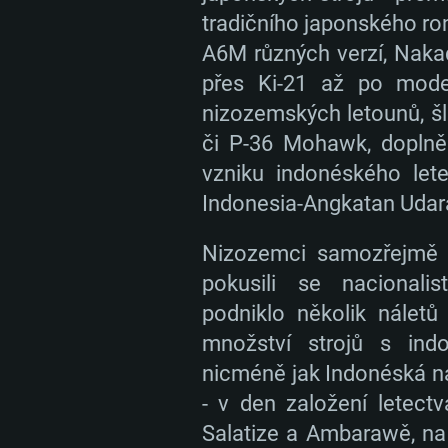
tradičního japonského ro
A6M různých verzí, Nakad
přes Ki-21 až po moder
SYS
nizozemských letounů, šl
či P-36 Mohawk, doplněn
vzniku indonéského lete
Indonesia-Angkatan Udara
PC
Nizozemci samozřejmě 
pokusili se nacionalis
Minimální
Minimální
Minimální
podniklo několik náletů 
množství strojů s ind
OS: Windows 10 (64bitový)
OS: Mac OS Big Sur 11.0 nebo no
OS: Většina moderních 64bitovýc
nicméně jak Indonéská nár
Linuxu
- v den založení letect
Procesor: Dual-Core 2.2 GHz
Procesor: Core i5 (Intel Xeon n
Salatize a Ambarawě, na