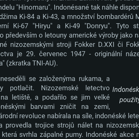
ndelu "Hinomaru". Indonésané tak náhle dispon
žima Ki-84 a Ki-43, a množství bombardérů M
ní Ki-67 "Hiryu" a Ki-49 "Donryu". Tyto st
TÉMOVÉ POŽAD
o především o letouny americké výroby jako n
é nizozemskými stroji Fokker D.XXI či Fok
ctva je 29. červenec 1947 - originální náz
" (zkratka TNI-AU).
Mac
neseděli se založenýma rukama, a
ty potlačit. Nizozemské letectvo
Doporučené
Doporučené
Doporučené
Indonésk
na letiště, a podařilo se jim velké
použit
onéskými barvami zničit na zemi,
vější
h distribucí
OS: Windows 10/1
OS: Mac OS Big Su
OS: Ubuntu 20.04 
odní revoluce nabírala na síle, indonéské let
va provedla trojice strojů nálet na nizozem
ení podporován)
Procesor: Intel Co
Procesor: Core i7
Procesor: Intel Co
 která svrhla zápalné pumy. Indonéské akce