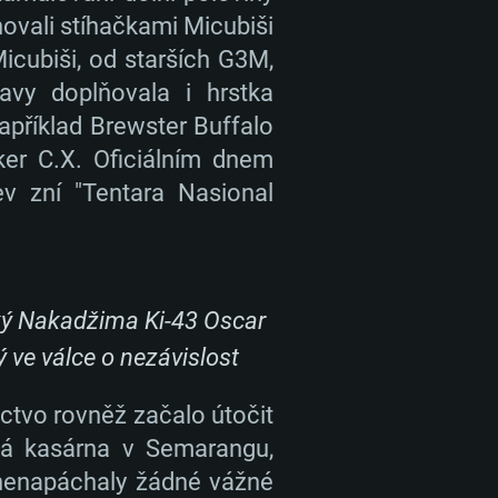
ovali stíhačkami Micubiši
icubiši, od starších G3M,
avy doplňovala i hrstka
AVKY
apříklad Brewster Buffalo
ker C.X. Oficiálním dnem
ev zní "Tentara Nasional
Linux
ý Nakadžima Ki-43 Oscar
ý ve válce o nezávislost
1 (64bitový)
r 11.0 nebo novější
64bit
ectvo rovněž začalo útočit
ská kasárna v Semarangu,
re i5 nebo Ryzen 5 3600 a lepší
 (Intel Xeon není podporován)
re i7
 nenapáchaly žádné vážné