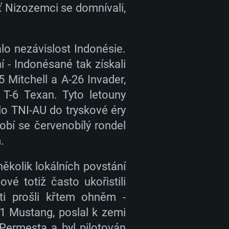
oť Nizozemci se domnívali,
16 GB
8 GB
16 GB
dpora DirectX 11: Nvidia
adeon Vega II nebo výkonnější s
VIDIA 1060 s nejnovějšími
o nezávislost Indonésie.
pší, Radeon RX 570 a lepší
adači (ne staršími, než půl roku)
í - Indonésané tak získali
ta AMD (Radeon RX 570) s
 Mitchell a A-26 Invader,
pásmové připojení
pásmové připojení
ietárními ovladači (ne staršími,
 T-6 Texan. Tyto letouny
 podporou Vulcan.
2,2 GB
2,2 GB
ilo TNI-AU do tryskové éry
bí se červenobílý rondel
pásmové připojení
.
2,2 GB
několik lokálních povstání
vé totiž často ukořistili
oti prošli křtem ohněm -
51 Mustang, poslal k zemi
 Permesta a byl pilotován