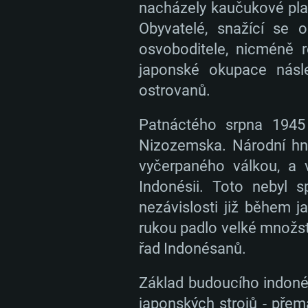
nacházely kaučukové plan
Obyvatelé, snažící se 
osvoboditele, nicméně r
japonské okupace násl
ostrovanů.
Patnáctého srpna 1945 
Nizozemska. Národní hnu
vyčerpaného válkou, a 
Indonésii. Toto nebyl s
nezávislosti již během 
rukou padlo velké množstv
řad Indonésanů.
Základ budoucího indonés
japonských strojů - pře