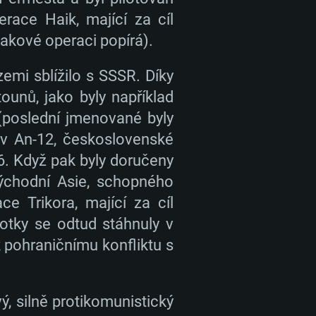
race Haik, mající za cíl
akové operaci popírá).
zemi sblížilo s SSSR. Díky
unů, jako byly například
(poslední jmenované byly
ov An-12, československé
-6. Když pak byly doručeny
východní Asie, schopného
e Trikora, mající za cíl
otky se odtud stáhnuly v
 pohraničnímu konfliktu s
ý, silně protikomunistický