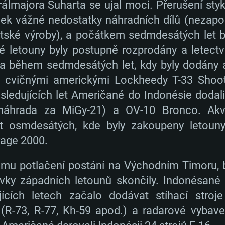
álmajora Suharta se ujal moci. Přerušení st
dek vážné nedostatky náhradních dílů (nezapo
ětské výroby), a počátkem sedmdesátých let 
 letouny byly postupně rozprodány a letectv
la během sedmdesátých let, kdy byly dodány a
 cvičnými americkými Lockheedy T-33 Shooti
ledujících let Američané do Indonésie dodali
 náhrada za MiGy-21) a OV-10 Bronco. Akv
t osmdesátých, kde byly zakoupeny letouny
rage 2000.
ému potlačení postání na Východním Timoru, 
vky západních letounů skončily. Indonésané s
jících letech začalo dodávat stíhací stroj
ly (R-73, R-77, Kh-59 apod.) a radarové vyba