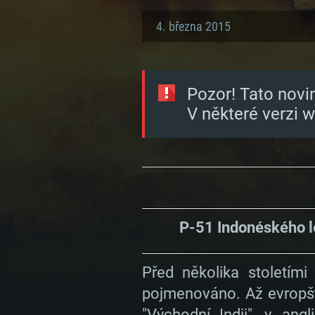
4. března 2015
Pozor! Tato novi
V některé verzi 
P-51 Indonéského l
Před několika stoletími
pojmenováno. Až evropští
"Východní Indii", v angl