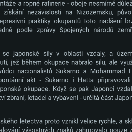
táže a ropné rafinerie - oboje nesmírně důlež
o získání nezávislosti na Nizozemsku, půvo
epresivní praktiky okupantů toto nadšení brz
edně podle zprávy Spojených národů zemřel
se japonské síly v oblasti vzdaly, a územ
tí, jež během okupace nabralo sílu, ale využ
vůdci nacionalistů Sukarno a Mohammad Hat
pontánní akt - Sukarno i Hatta připravoval
japonské okupace. Když se pak Japonci vzda
í zbraní, letadel a vybavení - určitá část Jap
kého letectva proto vznikl velice rychle, a sk
malování výsostných znaků zahrnovalo pouze z