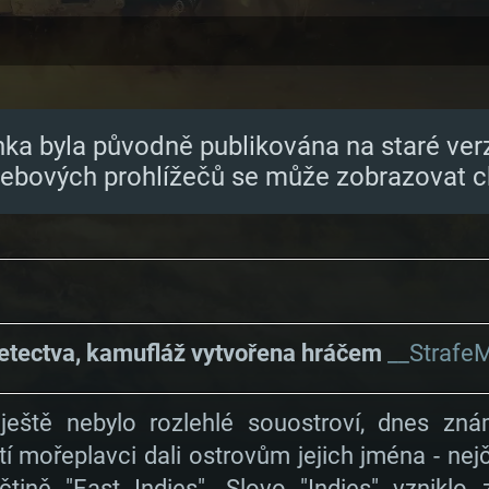
nka byla původně publikována na staré ver
webových prohlížečů se může zobrazovat c
etectva, kamufláž vytvořena hráčem
__Strafe
 ještě nebylo rozlehlé souostroví, dnes zná
 mořeplavci dali ostrovům jejich jména - nejč
ičtině "East Indies". Slovo "Indies" vzniklo