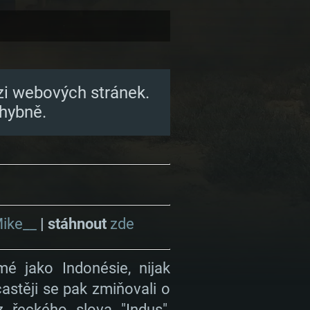
zi webových stránek.
hybně.
Mike__
| stáhnout
zde
mé jako Indonésie, nijak
astěji se pak zmiňovali o
 z řeckého slova "Indus",