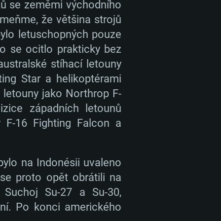
yků se zeměmi východního
meňme, že většina strojů
bylo letuschopných pouze
o se ocitlo prakticky bez
ustralské stíhací letouny
ng Star a helikoptérami
 letouny jako Northrop F-
izice západních letounů
 F-16 Fighting Falcon a
bylo na Indonésii uvaleno
e proto opět obrátili na
e Suchoj Su-27 a Su-30,
vení. Po konci amerického