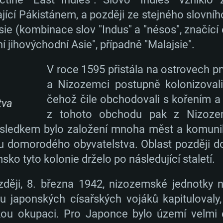
jící Pákistánem, a později ze stejného slovníh
ie (kombinace slov "Indus" a "nésos", značící 
í jihovýchodní Asie", případně "Malajsie".
V roce 1595 přistála na ostrovech p
a Nizozemci postupně kolonizovali
čehož čile obchodovali s kořením a
tva
z tohoto obchodu pak z Nizozem
sledkem bylo založení mnoha měst a komunika
 domorodého obyvatelstva. Oblast později 
ko tyto kolonie drželo po následující staletí.
později, 8. března 1942, nizozemské jednotk
u japonských císařských vojáků kapituloval
skou okupaci. Pro Japonce bylo území velmi