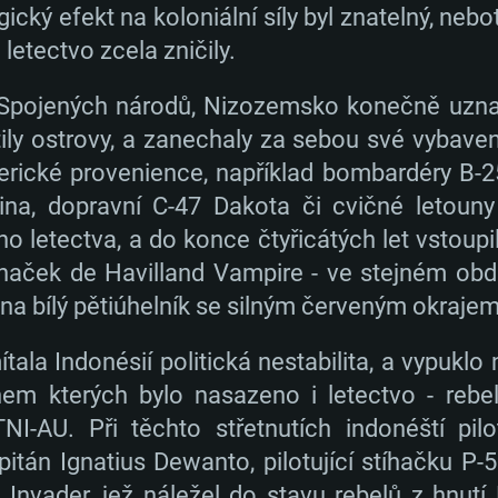
cký efekt na koloniální síly byl znatelný, neb
Operační paměť: 
Operační paměť: 
Operační paměť: 
 letectvo zcela zničily.
 11: AMD Radeon
00 (Mac) nebo
Grafická karta: po
Grafická karta: R
Grafická karta: N
 Spojených národů, Nizozemsko konečně uznal
. Minimální
AMD/Nvidia pro
novějšími
GeForce 1060 a le
podporou Metal.
proprietárními ovl
ily ostrovy, a zanechaly za sebou své vybaven
0p
išení hry je 720p
ími, než půl roku)
/ srovnatelná kar
erické provenience, například bombardéry B-25
Připojení: Široko
Připojení: Široko
vějšími
nejnovějšími propr
ina, dopravní C-47 Dakota či cvičné letouny
ení
ími, než půl roku);
než půl roku) a s
Místo na disku: 6
Místo na disku: 6
ho letectva, a do konce čtyřicátých let vstoup
hry je 720p) a s
aček de Havilland Vampire - ve stejném obdo
Připojení: Široko
na bílý pětiúhelník se silným červeným okrajem
Místo na disku: 6
ení
ala Indonésií politická nestabilita, a vypuklo 
ěhem kterých bylo nasazeno i letectvo - rebelo
TNI-AU. Při těchto střetnutích indonéští pil
pitán Ignatius Dewanto, pilotující stíhačku P-
nvader, jež náležel do stavu rebelů z hnutí