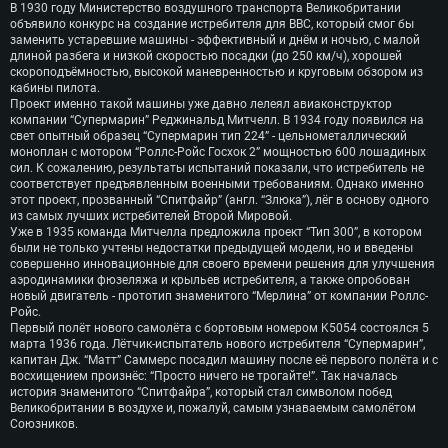
В 1930 году Министерство воздушного транспорта Великобритании
объявило конкурс на создание истребителя для ВВС, который смог бы
заменить устаревшие машины - эффективный и днём и ночью, с малой
длиной разбега и низкой скоростью посадки (до 250 км/ч), хорошей
скороподъёмностью, высокой маневренностью и круговым обзором из
кабины пилота.
Проект именно такой машины уже давно лелеял авиаконструктор
компании “Супермарин” Реджинальд Митчелл. В 1934 году появился на
свет опытный образец “Супермарин тип 224” - цельнометаллический
моноплан с мотором “Роллс-Ройс Госхок 2” мощностью 600 лошадиных
сил. К сожалению, результаты испытаний показали, что истребитель не
соответствует предъявленным военными требованиям. Однако именно
этот проект, прозванный “Спитфайр” (англ. “Злюка”), лёг в основу одного
из самых лучших истребителей Второй Мировой.
Уже в 1935 команда Митчелла предложила проект “Тип 300”, в котором
были не только учтены недостатки предыдущей модели, но и введены
совершенно инновационные для своего времени решения для улучшения
аэродинамики фюзеляжа и крыльев истребителя, а также опробован
новый двигатель - прототип знаменитого “Мерлина” от компании Роллс-
Ройс.
Первый полёт нового самолёта с бортовым номером K5054 состоялся 5
марта 1936 года. Лётчик-испытатель нового истребителя “Супермарин”,
капитан Дж. “Матт” Саммерс посадил машину после её первого полёта и с
восхищением произнёс: “Просто ничего не трогайте!”. Так началась
история знаменитого “Спитфайра”, который стал символом побед
Великобритании в воздухе и, пожалуй, самым узнаваемым самолётом
Союзников.