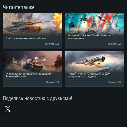
Читайте также:
Как прошёл год в War Thunder: оцените
В работе: новые наклейки и эмблемы
нововведения
3 августа 2026
31 июля 2026
«Наступление» возвращается на высоких
Первый полёт Су-17: немецкий Су-22М4
Боевых рейтингах!
возвращается со скидкой
31 июля 2026
31 июля 2026
Поделись новостью с друзьями!