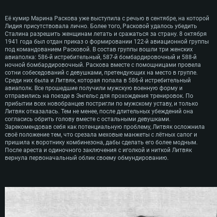
Её кумир Марина Раскова уже выступила с речью в сентябре, на которой
Лидия присутствовала лично. Более того, Расковой удалось убедить
Сталина разрешить женщинам летать и сражаться за страну. 8 октября
1941 года был отдан приказ о формировании 122-й авиационной группы
под командованием Расковой. В состав группы вошли три женских
авиаполка: 586-й истребительный, 587-й бомбардировочный и 588-й
ночной бомбардировочный. Раскова вместе с помощницами провела
сотни собеседований с девушками, претендующих на место в группе.
Среди них была и Литвяк, которая попала в 586-й истребительный
авиаполк. Все прошедшие получили мужскую военную форму и
отправились на поезде в Энгельс для прохождения тренировок. По
прибытии всех новобранцев постригли по мужскому уставу, и только
Литвяк отказалась. Тем не менее, после длительных убеждений она
согласись обрить голову вместе с остальными девушками.
Зарекомендовав себя как потенциальную проблему, Литвяк осложнила
своё положение тем, что срезала меховые манжеты с лётных сапог и
пришила к воротнику комбинезона, дабы сделать его более модным.
После ареста и одиночного заключения с иголкой и ниткой Литвяк
вернула первоначальный облик своему обмундированию.