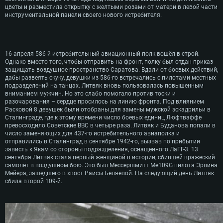
цветы и разместила открытку с желтыми розами от матери в левой части
инструментальной панели своего нового истребителя.
16 апреля 586-й истребительный авиационный полк вошёл в строй.
Однако вместо того, чтобы отправить на фронт, полку был отдан приказ
защищать воздушное пространство Саратова. Вдали от боевых действий,
дабы развеять скуку, девушки из 586-го встречались с пилотами местных
подразделений на танцах. Литвяк вновь пользовалась повышенным
вниманием мужчин. Но это слабо помогало против тоски и
разочарования – сердце просилось на линию фронта. Под влиянием
Расковой 8 девушек были отобраны для замены мужской эскадрильи в
Сталинграде, где к этому времени число боевых единиц Люфтваффе
превосходило Советские ВВС в четыре раза. Литвяк и Буданова попали в
число заменяющих для 437-го истребительного авиаполка и
отправились в Сталинград в сентябре 1942-го, вызвав по прибытии
зависть к Якам со стороны подразделения, оснащенного ЛаГГ-3. 13
сентября Литвяк стала первый женщиной в истории, сбившей вражеский
самолёт в воздушном бою. Это был Мессершмитт Me109G пилота Эрвина
Мейера, зашедшего в хвост Раисы Беляевой. На следующий день Литвяк
сбила второй 109-й.