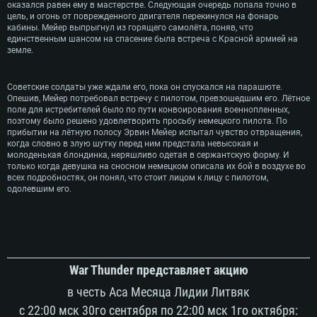
оказался равен ему в мастерстве. Следующая очередь попала точно в
цель, и огонь от поврежденного двигателя перекинулся на фонарь
кабины. Мейер выпрыгнул из горящего самолёта, поняв, что
единственным шансом на спасение была встреча с Красной армией на
земле.
Советские солдаты уже ждали его, пока он спускался на парашюте.
Опешив, Мейер потребовал встречу с пилотом, превзошедшим его. Лётное
поле для истребителей было по пути конвоирования военнопленных,
поэтому было решено удовлетворить просьбу немецкого пилота. По
прибытии на лётную полосу Эрвин Мейер испытал чувство отвращения,
когда словно в злую шутку перед ним предстала невысокая и
молоденькая блондинка, неряшливо одетая в сержантскую форму. И
только когда девушка на сносном немецком описала их бой в воздухе во
всех подробностях, он понял, что стоит лицом к лицу с пилотом,
одолевшим его.
War Thunder представляет акцию
в честь Аса Месяца Лидии Литвяк
с 22:00 мск 30го сентября по 22:00 мск 1го октября: