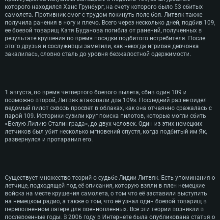
Оперативная память: 4 ГБ
Оперативная память: 6 Гб
Оперативная память: 4 Гб
которого находился Ханс Грунбург, на счету которого было 53 сбитых
Видеокарта с поддержкой DirectX версии 11: AMD
Видеокарта: Intel Iris Pro 5200 (Mac) или аналоги
Видеокарта: NVIDIA GeForce 660 со свежими про
самолета. Противник смог с трудом покинуть поле боя. Литвяк также
NVIDIA GeForce GTX 660. Минимальное поддержи
AMD/Nvidia для Mac (минимальное поддерживае
драйверами (не старее 6 месяцев) / соответств
получила ранения в ногу и плечо. Всего через несколько дней, подбив 109,
720p.
720p) с поддержкой Metal
Radeon со свежими проприетарными драйверами 
ее боевой товарищ Катя Буданова погибла от ранений, полученных в
месяцев, минимальное поддерживаемое разрешени
результате крушения во время посадки подбитого истребителя. После
Сеть: Широкополосное подключение к Интернету
Место на жестком диске: 23.1 Гб
поддержкой Vulkan
этого друзья и сослуживцы заметили, как некогда игривая девчонка
закалилась, словно сталь до уровня безжалостной одержимости.
Место на жестком диске: 23.1 Гб
Место на жестком диске: 23.1 Гб
Рекомендуемые
Рекомендуемые
Рекомендуемые
Операционная система: Mac OS Big Sur 11.0
ОС: Windows 10/11 (64bit)
Процессор: Intel Core i7 (Intel Xeon не поддержива
Операционная система: Ubuntu 20.04 64bit
1 августа, во время четвертого боевого вылета, сбив один 109 и
Процессор: Intel Core i5 или Ryzen 5 3600 и выше
возможно второй, Литвяк атаковали два 109s. Последний раз ее видел
Оперативная память: 8 Гб
Процессор: Intel Core i7
ведомый пилот сквозь просвет в облаках, как она отчаянно сражалась с
Оперативная память: 16 ГБ
парой 109. Историки сузили круг поиска пилотов, которые могли сбить
Видеокарта: Radeon Vega II и выше с поддержкой 
Оперативная память: 16 Гб
Видеокарта с поддержкой DirectX 11 и выше: Nvidi
«Белую Лилию Сталинграда», до двух человек. Один из этих немецких
Место на жестком диске: 75.9 Гб
выше, Radeon RX 570 и выше
Видеокарта: NVIDIA GeForce 1060 со свежими пр
летчиков был убит несколько мгновений спустя, когда подбитый им Як,
драйверами (не старее 6 месяцев) / Radeon RX 5
развернулся и протаранил его.
Сеть: Широкополосное подключение к Интернету
проприетарными драйверами (не старее 6 месяце
Vulkan
Место на жестком диске: 75.9 Гб
Место на жестком диске: 75.9 Гб
Существует множество теорий о судьбе Лидии Литвяк. Есть упоминания о
летчице, подходящей под её описания, которую взяли в плен немецкие
войска на месте крушения самолета, о том что её заставили выступить
на немецком радио, а также о том, что её узнал один боевой товарищ в
переполненном лагере для военнопленных. Все эти теории возникли в
послевоенные годы. В 2006 году в Интернете была опубликована статья о