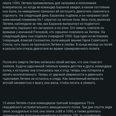
сбила 109G. Литвяк приземлилась для заправки и пополнения
боеприпасов, но когда ее командир Баранов увидел, в каком состоянии
она была, он немедленно приказал ей заглушить двигатель самолета и
отдохнуть. На следующий день Баранова подбили, и он направил свой
охваченный пламенем Як-1 обратно на летное поле. Весь полк, включая
Литвяк, наблюдали за тем, как Баранов выпрыгнул из подбитого
самолета, парашют его загорелся, и он упал. Его смерть совпала по
времени с кончиной Расковой, что серьезно повлияло на Литвяк. На
следующий день она подбила очередной 109G. Еще один из ее близких
товарищей, Алексей Соломатин, получивший звание Героя Советского
Союза, чуть было не признался Литвяк в любви. В конце месяца он погиб
в результате отказа двигателя во время тренировочного полета.
После его смерти Литвяк написала своей матери, что она тоже его
СИСТЕМНЫЕ ТРЕБОВАН
любила. Будучи удрученной гибелью кумира детства и друга, командира
полка, к которому она относилась как к отцу, теперь она потеряла и
своего возлюбленного. Теперь от дерзкой уверенности и девичьего
Для PC
тщеславия Литвяк не осталось и следа. Как закаленный ветеран со
жгучей ненавистью к врагу, она жила, чтобы летать и убивать.
Для Linux
Минимальные
Минимальные
Минимальные
ОС: Windows 10 (64 bit)
Операционная система: Mac OS Big Sur 11.0
Операционная система: Современные дистрибутив
13 июня Литвяк стала командиром третьей эскадрильи 73-го
гвардейского истребительного авиационного полка. Три дня спустя, ведя
Процессор: Dual-Core 2.2 GHz
Процессор: Core i5, минимум 2.2GHz (Intel Xeon н
Процессор: Dual-Core 2.4 ГГц
свою эскадрилью в бой, она сбила Ju88 и 109G, а также добилась
преимущества искусным маневром и подбила 109, за штурвалом