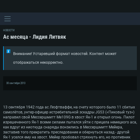
НОВОСТИ
Ас месяца - Лидия Литвяк
Внимание! Устаревший формат новостей. Контент может
отображаться некорректно.
30 сентября 2013
13 сентября 1942 года ас Люфтваффе, на счету которого было 11 сбитых
самолётов, унтер-офицер истребительной эскадры JG53 («Пиковый туз»)
направил свой Мессершмитт Me109G в хвост Як-1 и открыл огонь. Пилот
изрешеченного Як-1 всеми силами пытался уйти с прицела немецкого аса,
как вдруг из ниоткуда снаряды вонзились в Мессершмитт Мейера,
заставив того прекратить преследование и обернуться назад - другой
Як-1 уселся ему на хвост. Мейер пробовал стряхнуть его, но противник