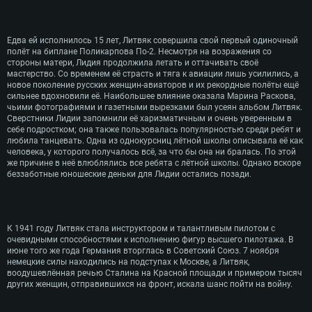
Едва ей исполнилось 15 лет, Литвяк совершила свой первый одиночный
полёт на биплане Поликарпова По-2. Несмотря на возражения со
стороны матери, Лидия продолжила летать и оттачивать своё
мастерство. Со временем её страсть и тяга к авиации лишь усилились, а
новое поколение русских женщин-авиаторов и их рекордные полёты ещё
сильнее вдохновили её. Наибольшее влияние оказала Марина Раскова,
чьими фотографиями и газетными вырезками был усеян альбом Литвяк.
Сверстники Лидии запомнили её харизматичным и очень уверенным в
себе подростком; она также пользовалась популярностью среди ребят и
любила танцевать. Одна из однокурсниц лётной школы описывала её как
человека, у которого получалось всё, за что бы она ни бралась. По этой
же причине в неё влюблялись все ребята с лётной школы. Однако вскоре
беззаботные юношеские деньки для Лидии остались позади.
К 1941 году Литвяк стала инструктором и талантливым пилотом с
очевидными способностями к исполнению фигур высшего пилотажа. В
июне того же года Германия вторглась в Советский Союз. 7 ноября
немецкие силы находились на подступах к Москве, а Литвяк,
воодушевлённая речью Сталина на Красной площади и примером тысяч
других женщин, отправившихся на фронт, искала шанс пойти на войну.