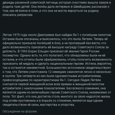
дважды раненной советской летчице, которая счастливо вышла замуж и
родила трех детей. Она якобы дала интервью в Швейцарии, рассказав о
том, как её взяли в плен, и что она не могла вернуться на родину,
опасаясь репрессии.
Летом 1979 года около Дмитривки был найден Як-1 с погибшим пилотом.
Останки были опознаны, и выяснилось, что это была Литвяк. Теперь её
официально признали погибшей в бою, а не пропавшей без вести, что
дало возможность присвоить ей высшую награду Советского Союза за
доблесть. В 1993 Борис Ельцин присвоил ей звание Героя России
посмертно. Однако есть те, кто полагают, что обнаружены были не её
останки, и что отчеты были сфабрикованы, чтобы получить возможность
присвоить ей медаль и сделать национальным героем. Истина, вероятно,
так и останется неизвестной. Большинство источников свидетельствуют
о том, что Литвяк уничтожила 12 немецких самолетов лично и несколько
в группе. Три четверти из них были одноместными истребителями,
превосходящими по характеристикам Як-1. Сегодня Лидия Литвяк
считается первой женщиной-асом всех времен и женщиной-пилотом
истребителя с наилучшими показателями. Без всякого сомнения, она
является одним из величайших героев Советского Союза, независимо от
пола. Тот факт, что она достигла столь многого за свою недолгую жизнь
под огнём противника и в борьбе со стихиями, является еще одним
свидетельством её силы, мастерства и упорства.
Обсуждение на форуме