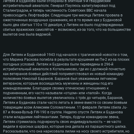
Литвяк и Буданова были отобраны в элитный 9-й гвардейский
истребительный авиаполк. Генерал Паулюсь капитулировал под
Сталинградом, и теперь численность Советских ВВС начала
превосходить Люфтваффе. Следующие три месяца Литвяк провела в
ожесточенных воздушных сражениях, но в то время как у Будановой
было два сбитых 110-х 10 декабря, у Литвяк не было подтвержденных
сбитых вражеских самолётов – возможно, из-за того, что на большинстве
вылетов она была ведомой.
Для Литвяк и Будановой 1943 год начался с трагической новости о том,
что Марина Раскова погибла в результате крушения ее Пе-2 из-за плохих
погодных условий. Литвяк и Буданова были переведены в 296-й
истребительный авиаполк в Котельниково, где их с должной почестью
как ветеранов боевых действий поприветствовал их новый командир
полковник Николай Баранов. Баранов был уважаемым летчиком-
ветераном, которым восхищались мужчины и женщины под его
командованием. Благодаря своему отеческому отношению к
подчиненным, его часто называли «отцом» или «папой». Когда
количество боевых вылетов увеличилось с трёх до четырёх, Баранов,
Литвяк и Буданова стали часто летать в звене вместе со своим боевым
товарищем асом Алексеем Соломатиным. 11 февраля Литвяк сбила Ju-
87 и Фокке-Вульф FW-190 в группе. Неделю спустя Литвяк и Буданова
стали младшими лейтенантами. Теперь, будучи командиром звена,
Литвяк стремилась подчеркнуть свою индивидуальность – ее часто
видели в красных шарфах, которые она делала из парашютного шелка.
Рассказывали, что она нарисовала лилии на носу своего истребителя, но