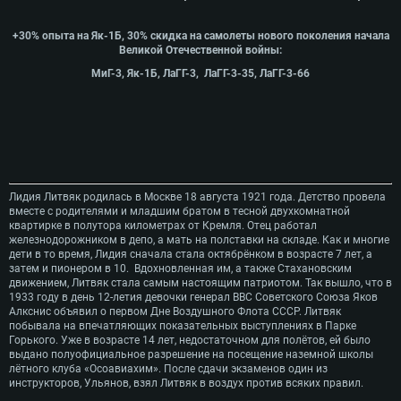
+30% опыта на Як-1Б, 30% скидка на самолеты нового поколения начала
Великой Отечественной войны:
МиГ-3, Як-1Б, ЛаГГ-3, ЛаГГ-3-35, ЛаГГ-3-66
Лидия Литвяк родилась в Москве 18 августа 1921 года. Детство провела
вместе с родителями и младшим братом в тесной двухкомнатной
квартирке в полутора километрах от Кремля. Отец работал
железнодорожником в депо, а мать на полставки на складе. Как и многие
дети в то время, Лидия сначала стала октябрёнком в возрасте 7 лет, а
затем и пионером в 10. Вдохновленная им, а также Стахановским
движением, Литвяк стала самым настоящим патриотом. Так вышло, что в
1933 году в день 12-летия девочки генерал ВВС Советского Союза Яков
Алкснис объявил о первом Дне Воздушного Флота СССР. Литвяк
побывала на впечатляющих показательных выступлениях в Парке
Горького. Уже в возрасте 14 лет, недостаточном для полётов, ей было
выдано полуофициальное разрешение на посещение наземной школы
лётного клуба «Осоавиахим». После сдачи экзаменов один из
инструкторов, Ульянов, взял Литвяк в воздух против всяких правил.