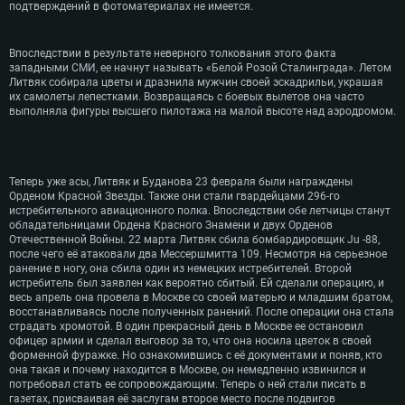
подтверждений в фотоматериалах не имеется.
Впоследствии в результате неверного толкования этого факта
западными СМИ, ее начнут называть «Белой Розой Сталинграда». Летом
Литвяк собирала цветы и дразнила мужчин своей эскадрильи, украшая
их самолеты лепестками. Возвращаясь с боевых вылетов она часто
выполняла фигуры высшего пилотажа на малой высоте над аэродромом.
Теперь уже асы, Литвяк и Буданова 23 февраля были награждены
Орденом Красной Звезды. Также они стали гвардейцами 296-го
истребительного авиационного полка. Впоследствии обе летчицы станут
обладательницами Ордена Красного Знамени и двух Орденов
Отечественной Войны. 22 марта Литвяк сбила бомбардировщик Ju -88,
после чего её атаковали два Мессершмитта 109. Несмотря на серьезное
ранение в ногу, она сбила один из немецких истребителей. Второй
истребитель был заявлен как вероятно сбитый. Ей сделали операцию, и
весь апрель она провела в Москве со своей матерью и младшим братом,
восстанавливаясь после полученных ранений. После операции она стала
страдать хромотой. В один прекрасный день в Москве ее остановил
офицер армии и сделал выговор за то, что она носила цветок в своей
форменной фуражке. Но ознакомившись с её документами и поняв, кто
она такая и почему находится в Москве, он немедленно извинился и
потребовал стать ее сопровождающим. Теперь о ней стали писать в
газетах, присваивая её заслугам второе место после подвигов