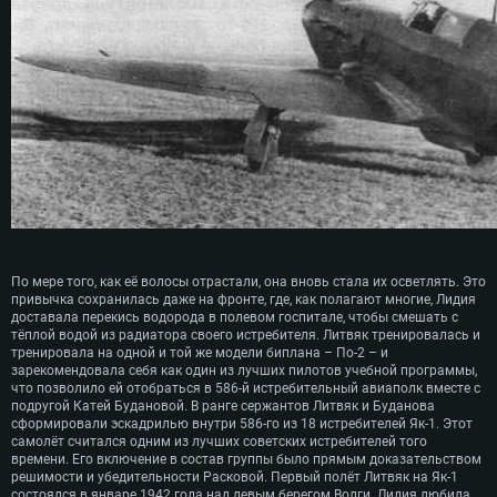
По мере того, как её волосы отрастали, она вновь стала их осветлять. Это
привычка сохранилась даже на фронте, где, как полагают многие, Лидия
доставала перекись водорода в полевом госпитале, чтобы смешать с
тёплой водой из радиатора своего истребителя. Литвяк тренировалась и
тренировала на одной и той же модели биплана – По-2 – и
зарекомендовала себя как один из лучших пилотов учебной программы,
что позволило ей отобраться в 586-й истребительный авиаполк вместе с
подругой Катей Будановой. В ранге сержантов Литвяк и Буданова
сформировали эскадрилью внутри 586-го из 18 истребителей Як-1. Этот
самолёт считался одним из лучших советских истребителей того
времени. Его включение в состав группы было прямым доказательством
решимости и убедительности Расковой. Первый полёт Литвяк на Як-1
состоялся в январе 1942 года над левым берегом Волги. Лидия любила