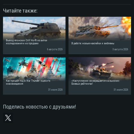
Читайте также:
Вывод японских САУ Ho-Ri из ветки
исследования и из продажи
В работе: новые наклейки и эмблемы
6 августа 2026
3 августа 2026
Как прошёл год в War Thunder: оцените
«Наступление» возвращается на высоких
нововведения
Боевых рейтингах!
31 июля 2026
31 июля 2026
Поделись новостью с друзьями!