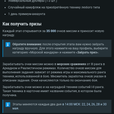
Универсальные дублёры (1-3 шт.)
Случайный камуфляж на приобретённую технику любого типа
1 день премиум-аккаунта
Как получить призы
Каждый этап открывается за
35 000
очков миссии и приносит новую
награду.
Обратите внимание:
после открытия этапа вам нужно забрать
награду вручную. Для этого нажмите на ваш профиль, выберите
категорию «Морской жандарм» и нажмите
«Забрать приз»
.
Зарабатывать очки миссии можно в
морских
сражениях
от III ранга в
Аркадном и Реалистичном режимах. Количество очков миссии для
выполнения задания зависит от режима игры и максимального ранга
техники, использованной в бою. Множитель заработка очков указан в
описании задания. Очки начисляются только по окончанию боя.
Зарабатывать очки можно и на наградной технике событий I-II ранга.
Такая техника в карточке имеет название события, в котором была
получена.
Этапы меняются каждые два дня
в 14:00 МСК: 22, 24, 26, 28 и 30
мая
.