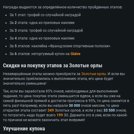
Награды выдаются за определённое количество пройденных этапов:
За
1
этап: трофей со случайной наградой
За
2
этапа: одна из призовых наклеек
За
3
этапа: трофей со случайной наградой
За
4
этапа: одна из призовых наклеек
За
5
этапов: наклейка «Французские спортивные полоски»
За
6
этапов: неторгуемый купон на
Glaive
Скидки на покупку этапов за Золотые орлы
Незавершённые этапы можно приобрести за
Золотые орлы
. И если вы
значительно приблизились к выполнению этапа, его цена будет
значительно уменьшена!
Так, если вы заработали 85% очков, необходимых для выполнения
задания, то цена покупки этапа уменьшится вдвое, а если вы уже на
самой финишной прямой и достигли прогресса в 95%, то цена снизится в
пять раз! Например, если вы набрали
30 000
очков миссии, то цена
открытия этапа составит
349
Золотых орлов, а если у вас
33 500
очков,
то потратить надо будет всего
199
ЗО. Держите это в уме, если по какой-
то причине не можете закончить этап вовремя!
Улучшение купона