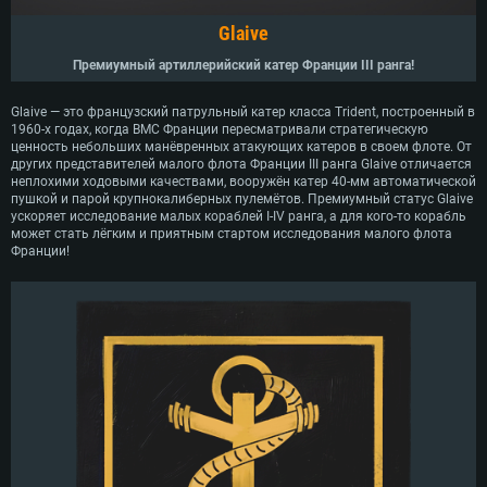
Glaive
Премиумный артиллерийский катер Франции III ранга!
Glaive — это французский патрульный катер класса Trident, построенный в
1960-х годах, когда ВМС Франции пересматривали стратегическую
ценность небольших манёвренных атакующих катеров в своем флоте. От
других представителей малого флота Франции III ранга Glaive отличается
неплохими ходовыми качествами, вооружён катер 40-мм автоматической
пушкой и парой крупнокалиберных пулемётов. Премиумный статус Glaive
ускоряет исследование малых кораблей I-IV ранга, а для кого-то корабль
может стать лёгким и приятным стартом исследования малого флота
Франции!