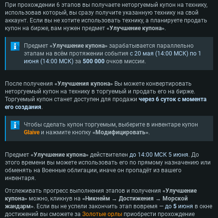
При прохождении 6 этапов вы получаете неторгуемый купон на технику,
использовав который, вы сразу получите указанную технику на свой
аккаунт. Если вы не хотите использовать технику, а планируете продать
купон на бирже, вам нужен предмет
«Улучшение купона»
.
Предмет
«Улучшение купона»
зарабатывается параллельно
этапам на всём протяжении события
с 20 мая (14:00 МСК) по 1
июня (14:00 МСК)
за
500 000
очков миссии.
После получения
«Улучшения купона»
Вы можете конвертировать
неторгуемый купон на технику в торгуемый и продать его на бирже.
Торгуемый купон станет доступен для продажи
через 6 суток с момента
его создания
.
Чтобы сделать купон торгуемым, выберите в инвентаре купон
Glaive
и нажмите кнопку
«Модифицировать»
.
Предмет
«Улучшение купона»
действителен
до 14:00 МСК 5 июня
. До
этого времени вы можете использовать его по прямому назначению или
обменять на Военные облигации, иначе он пропадёт из вашего
инвентаря.
Отслеживать прогресс выполнения этапов и получения
«Улучшение
купона»
можно, кликнув на
«Никнейм → Достижения → Морской
жандарм»
. Если вы не успели закончить этап вовремя —
до
5
июня
в окне
достижений вы сможете за
Золотые орлы
приобрести прохождение