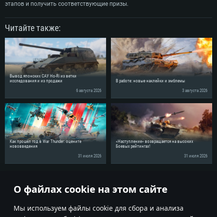
этапов и получить соответствующие призы.
Читайте также:
Вывод японских САУ Ho-Ri из ветки
исследования и из продажи
В работе: новые наклейки и эмблемы
6 августа 2026
3 августа 2026
Как прошёл год в War Thunder: оцените
«Наступление» возвращается на высоких
нововведения
Боевых рейтингах!
31 июля 2026
31 июля 2026
Поделись новостью с друзьями!
О файлах cookie на этом сайте
Мы используем файлы cookie для сбора и анализа