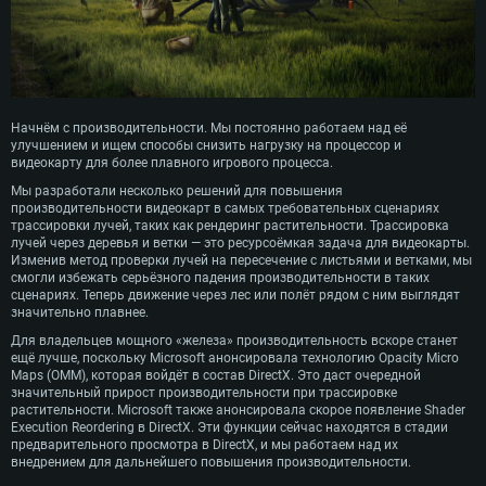
Начнём с производительности. Мы постоянно работаем над её
улучшением и ищем способы снизить нагрузку на процессор и
видеокарту для более плавного игрового процесса.
Мы разработали несколько решений для повышения
производительности видеокарт в самых требовательных сценариях
трассировки лучей, таких как рендеринг растительности. Трассировка
лучей через деревья и ветки — это ресурсоёмкая задача для видеокарты.
Изменив метод проверки лучей на пересечение с листьями и ветками, мы
смогли избежать серьёзного падения производительности в таких
сценариях. Теперь движение через лес или полёт рядом с ним выглядят
значительно плавнее.
Для владельцев мощного «железа» производительность вскоре станет
ещё лучше, поскольку Microsoft анонсировала технологию Opacity Micro
Maps (OMM), которая войдёт в состав DirectX. Это даст очередной
значительный прирост производительности при трассировке
растительности. Microsoft также анонсировала скорое появление Shader
Execution Reordering в DirectX. Эти функции сейчас находятся в стадии
предварительного просмотра в DirectX, и мы работаем над их
внедрением для дальнейшего повышения производительности.