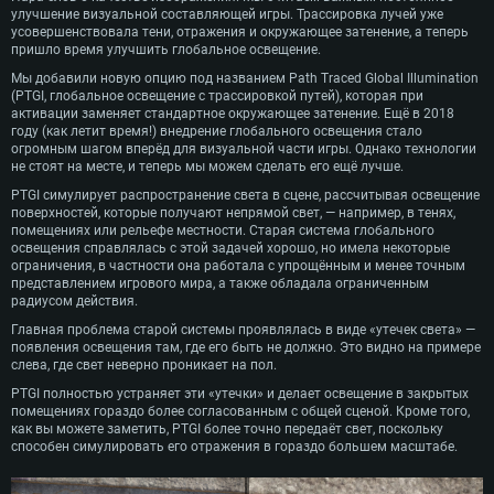
улучшение визуальной составляющей игры. Трассировка лучей уже
усовершенствовала тени, отражения и окружающее затенение, а теперь
пришло время улучшить глобальное освещение.
Мы добавили новую опцию под названием Path Traced Global Illumination
(PTGI, глобальное освещение с трассировкой путей), которая при
активации заменяет стандартное окружающее затенение. Ещё в 2018
году (как летит время!) внедрение глобального освещения стало
огромным шагом вперёд для визуальной части игры. Однако технологии
не стоят на месте, и теперь мы можем сделать его ещё лучше.
PTGI симулирует распространение света в сцене, рассчитывая освещение
поверхностей, которые получают непрямой свет, — например, в тенях,
помещениях или рельефе местности. Старая система глобального
освещения справлялась с этой задачей хорошо, но имела некоторые
ограничения, в частности она работала с упрощённым и менее точным
представлением игрового мира, а также обладала ограниченным
радиусом действия.
Главная проблема старой системы проявлялась в виде «утечек света» —
появления освещения там, где его быть не должно. Это видно на примере
слева, где свет неверно проникает на пол.
PTGI полностью устраняет эти «утечки» и делает освещение в закрытых
помещениях гораздо более согласованным с общей сценой. Кроме того,
как вы можете заметить, PTGI более точно передаёт свет, поскольку
способен симулировать его отражения в гораздо большем масштабе.