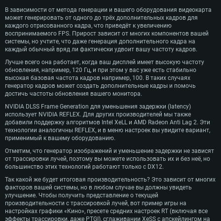
В зависимости от метода генерации и вашего оборудования видеокарта
может генерировать от одного до трёх дополнительных кадров для
каждого отрисованного кадра, что приведёт к увеличению
воспринимаемого FPS. Прирост зависит от многих компонентов вашей
системы, но учтите, что даже генерация дополнительного кадра на
каждый обычный вряд ли фактически удвоит вашу частоту кадров.
Лучше всего она работает, когда ваш дисплей имеет высокую частоту
обновления, например, 120 Гц, и при этом у вас уже есть стабильно
высокая базовая частота кадров например, 100. В таких случаях
генератор кадров может создать дополнительные кадры и помочь
достичь частоты обновления вашего монитора.
NVIDIA DLSS Frame Generation для уменьшения задержки (latency)
использует NVIDIA REFLEX. Для других производителей мы также
добавили поддержку алгоритмов Intel XeLL и AMD Radeon Anti Lag 2. Эти
технологии аналогичны REFLEX, и в меню настроек вы увидите вариант,
применимый к вашему оборудованию.
Отметим, что генератор изображений и уменьшение задержки не зависят
от трассировки лучей, поэтому вы можете использовать их и без неё, но
большинство этих технологий работают только с DX12.
Так какой же будет итоговая производительность? Это зависит от многих
факторов вашей системы, но в любом случае вы должны увидеть
улучшение. Чтобы получить представление о текущей
производительности с трассировкой лучей, вот пример игры на
настройках графики «Кино», пресете средних настроек RT (включая все
эффекты трассировки, даже PTGI), сглаживании XeSS с апскейлингом на