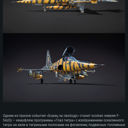
Одним из призов события «Борец за свободу» станет особая ливрея F-
5A(G) — камуфляж программы «Глаз тигра» с изображением оскаленного
тигра на киле и тигриными полосами на фюзеляже, подвесных топливных