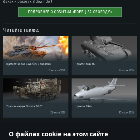
баках и ракетах Sidewinder!
ПОДРОБНЕЕ О СОБЫТИИ «БОРЕЦ ЗА СВОБОДУ»
Читайте также:
В работе: новые наклейки и эмблемы
В работе: танк M7
3 августа 2026
24 июля 2026
Удар скимитара: Scimitar Mk.2
В работе: CA-27
23 июля 2026
17 июля 2026
Поделись новостью с друзьями!
О файлах cookie на этом сайте