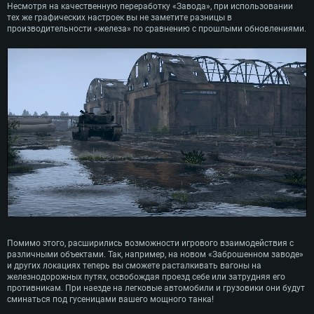
Несмотря на качественную переработку «Завода», при использовании
тех же графических настроек вы не заметите разницы в
производительности «железа» по сравнению с прошлыми обновлениями.
СИСТЕМНЫЕ ТРЕБОВАНИЯ
Для PC
Для Mac
Для Linux
Минимальные
Минимальные
Минимальные
ОС: Windows 10 (64 bit)
Операционная система: Mac OS Big Sur 11.0
Операционная система: Современные дистрибутивы Linux 64bit
Процессор: Dual-Core 2.2 GHz
Процессор: Core i5, минимум 2.2GHz (Intel Xeon не поддерживается)
Процессор: Dual-Core 2.4 ГГц
Помимо этого, расширились возможности игрового взаимодействия с
Оперативная память: 4 ГБ
Оперативная память: 6 Гб
Оперативная память: 4 Гб
различными объектами. Так, например, на новом «Заброшенном заводе»
и других локациях теперь вы сможете расталкивать вагоны на
Видеокарта с поддержкой DirectX версии 11: AMD Radeon 77XX /
Видеокарта: Intel Iris Pro 5200 (Mac) или аналогичная видеокарта
Видеокарта: NVIDIA GeForce 660 со свежими проприетарными
железнодорожных путях, освобождая проезд себе или затрудняя его
NVIDIA GeForce GTX 660. Минимальное поддерживаемое разрешение 
AMD/Nvidia для Mac (минимальное поддерживаемое разрешение –
драйверами (не старее 6 месяцев) / соответствующая серия AMD
противникам. При наезде на легковые автомобили и грузовики они будут
720p.
720p) с поддержкой Metal
Radeon со свежими проприетарными драйверами (не старее 6
сминаться под гусеницами вашего мощного танка!
месяцев, минимальное поддерживаемое разрешение - 720p) с
Сеть: Широкополосное подключение к Интернету
Место на жестком диске: 23.1 Гб
поддержкой Vulkan