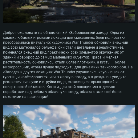
Добро пожаловать на обновлённый «Заброшенный завод»! Одна из
самых любимых игроками локаций для смешанных боёв полностью
преобразилась визуально: художники War Thunder обновили внешний
вид всех материалов рельефа, они стали детальнее и реалистичнее,
поменялся внешний вид практически всех элементов окружения: от
зданий и заборов до самых маленьких объектов. Трава и мелкая
растительность обновились, стали более плотными, а кусты — более
низкорослыми, чтобы лучше подходить для динамики танкового боя. На
«Заводе» и других локациях War Thunder улучшились клубы пыли от
гусениц и колёс бронетехники в жаркую погоду, а в дождь вы увидите
реалистичные лужи и струйки воды, стекающие с крыш зданий и
поверхностей объектов. Кстати, для этой локации мы отдельно
поработали над небом в облачную погоду, облака стали ещё более
похожими на настоящие!