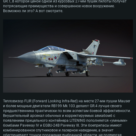
GR.1, в которой ценой одной из курсовых 27-мм пушек пилоты получат
потрясающие преимущества и совершенное новое вооружение.
Возможно ли это? А вот смотрите.
Тепловизор FLIR (Forward Looking Infra-Red) на месте 27-мм пушки Mauser
и более мощные двигатели RB199 Mk 103 делают GR.4 лучше своего
предшественника практически по всем аспектам боевой эффективности.
Внушительный арсенал обычных и корректируемых авиабомб с
появлением прицельного контейнера LITENING пополняется «умными»
бомбами Paveway IV и EGBU-24B Paveway III. Эти боеприпасы имеют
комбинированное спутниковое и лазерное наведение, а значит
обеспечивают точное поражение выбранной области, не подвергая