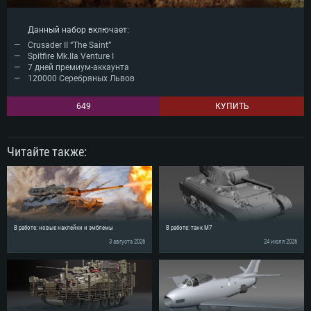
Данный набор включает:
Crusader II “The Saint”
Spitfire Mk.IIa Venture I
7 дней премиум-аккаунта
120000 Серебряных Львов
649
КУПИТЬ
Читайте также:
В работе: новые наклейки и эмблемы
В работе: танк M7
3 августа 2026
24 июля 2026