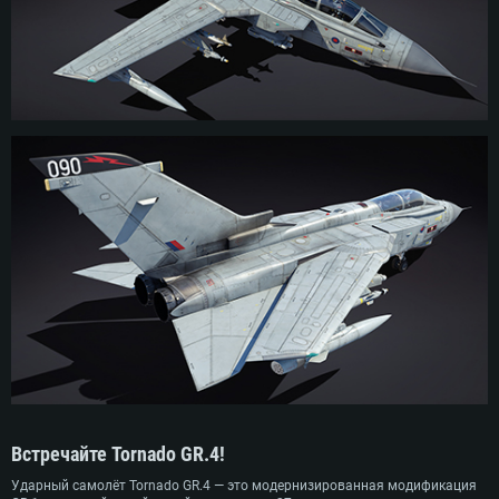
«воздух-земля».
Модификация GR.4 широко использовалась в Афганистане, Ираке, Сирии
и Ливии, участвуя в большинстве ударных операций Королевских ВВС.
Одним из подразделений, использовавшим Tornado GR.4, стала
знаменитая со времён Второй мировой 617-я эскадрилья «Дамбастер»,
прославившаяся своими рейдами на «Ланкастерах». В марте 2019 года
самолёты Tornado были полностью выведены из эксплуатации
Королевскими военно-воздушными силами, а их роль взяли на себя F-35B
и Typhoon FGR.4.
Встречайте Tornado GR.4!
Ударный самолёт Tornado GR.4 — это модернизированная модификация