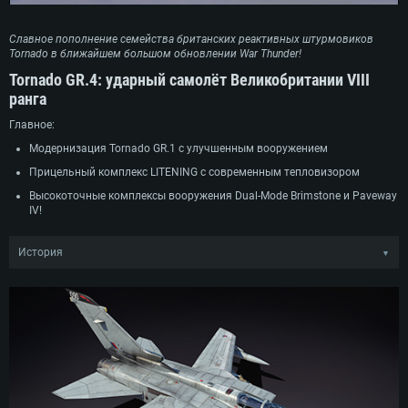
Славное пополнение семейства британских реактивных штурмовиков
Tornado в ближайшем большом обновлении War Thunder!
Tornado GR.4: ударный самолёт Великобритании VIII
ранга
Главное:
Модернизация Tornado GR.1 с улучшенным вооружением
Прицельный комплекс LITENING с современным тепловизором
Высокоточные комплексы вооружения Dual-Mode Brimstone и Paveway
IV!
История
▼
Tornado GR.4 был создан, учитывая опыт войны в Персидском заливе.
Уроки, извлечённые из операции «Грэнби», а также потребность в более
совершенном вооружении привели к тому, что в 1996 году компания
Panavia начала масштабную программу модернизации по заказу
Королевских ВВС. Самолёт получил функции всепогодного и ночного
полёта, что позволило ему работать в любых условиях и в любое время,
а экипажу — использовать очки ночного видения. Вместо одной из
курсовых пушек было смонтировано оборудование для тепловизионной
камеры FLIR. Tornado получил более совершенные контейнеры с ложными
тепловыми целями и продвинутое высокоточное вооружение класса