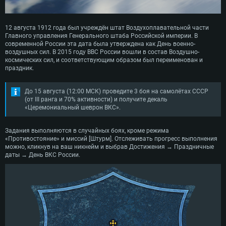
12 августа 1912 года был учреждён штат Воздухоплавательной части
Главного управления Генерального штаба Российской империи. В
современной России эта дата была утверждена как День военно-
воздушных сил. В 2015 году ВВС России вошли в состав Воздушно-
космических сил, и соответствующим образом был переименован и
праздник.
До 15 августа (12:00 МСК) проведите 3 боя на самолётах СССР
(от III ранга и 70% активности) и получите декаль
«Церемониальный шеврон ВКС».
Задания выполняются в случайных боях, кроме режима
СИСТЕМНЫЕ ТРЕБОВАНИЯ
«Противостояние» и миссий [Штурм]. Отслеживать прогресс выполнения
можно, кликнув на ваш никнейм и выбрав Достижения → Праздничные
даты → День ВКС России.
Для PC
Для Mac
Для Linux
Минимальные
Минимальные
Минимальные
ОС: Windows 10 (64 bit)
Операционная система: Mac OS Big Sur 11.0
Операционная система: Современные дистрибутивы Linux 64bit
Процессор: Dual-Core 2.2 GHz
Процессор: Core i5, минимум 2.2GHz (Intel Xeon не поддерживается)
Процессор: Dual-Core 2.4 ГГц