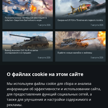
Получите линкор «Октябрьская революция» в
событии «Защитник Балтийского моря»
Скидка на G.91 R/4 к 70-летию его первого полёта
7 августа 2026
7 августа 2026
Вывод японских САУ Ho-Ri из ветки
исследования и из продажи
В работе: новые наклейки и эмблемы
6 августа 2026
3 августа 2026
Поделись новостью с друзьями!
О файлах cookie на этом сайте
Мы используем файлы cookie для сбора и анализа
информации об эффективности и использовании сайта,
для предоставления функций социальных сетей, а
также для улучшения и настройки содержимого и
рекламы.