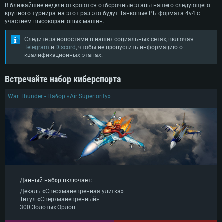
ОС: Windows 10/11 (64bit)
В ближайшие недели откроются отборочные этапы нашего следующего
Процессор: Intel Core i7 (Intel Xeon не поддерживается)
Операционная система: Ubuntu 20.04 64bit
крупного турнира, на этот раз это будут Танковые РБ формата 4v4 с
Процессор: Intel Core i5 или Ryzen 5 3600 и выше
участием высокоранговых машин.
Оперативная память: 8 Гб
Процессор: Intel Core i7
Оперативная память: 16 ГБ
Видеокарта: Radeon Vega II и выше с поддержкой Metal
Оперативная память: 16 Гб
Следите за новостями в наших социальных сетях, включая
Видеокарта с поддержкой DirectX 11 и выше: Nvidia GeForce 1060 и
Telegram
и
Discord
, чтобы не пропустить информацию о
Место на жестком диске: 75.9 Гб
выше, Radeon RX 570 и выше
Видеокарта: NVIDIA GeForce 1060 со свежими проприетарными
квалификационных этапах.
драйверами (не старее 6 месяцев) / Radeon RX 570 со свежими
Сеть: Широкополосное подключение к Интернету
проприетарными драйверами (не старее 6 месяцев) с поддержкой
Vulkan
Место на жестком диске: 75.9 Гб
Встречайте набор киберспорта
Место на жестком диске: 75.9 Гб
War Thunder - Набор «Air Superiority»
Данный набор включает:
Декаль «Сверхманевренная улитка»
Титул «Сверхманевренный»
300 Золотых Орлов