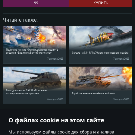
99
КУПИТЬ
Читайте также:
Получите линкор «Октябрьская революция» в
событии «Защитник Балтийского моря»
Скидка на G.91 R/4 к 70-летию его первого полёта
7 августа 2026
7 августа 2026
Вывод японских САУ Ho-Ri из ветки
исследования и из продажи
В работе: новые наклейки и эмблемы
6 августа 2026
3 августа 2026
Поделись новостью с друзьями!
О файлах cookie на этом сайте
Мы используем файлы cookie для сбора и анализа