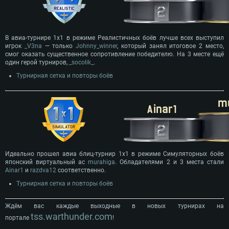
В авиа-турнире 1х1 в режиме Реалистичных боёв лучше всех выступил
игрок
_V3na
— только
Johnny_winner
, который занял итоговое 2 место,
смог оказать существенное сопротивление победителю. На 3 месте ещё
один герой турниров,
_socolik_
.
Турнирная сетка и повторы боёв
Идеально прошел авиа блиц-турнир 1х1 в режиме Симуляторных боёв
японский виртуальный ас
murahiga
. Обладателями 2 и 3 места стали
Ainar1
и
razdva12
соответственно.
Турнирная сетка и повторы боёв
​Ждём вас каждые выходные в новых турнирах на
tss.warthunder.com
портале
!