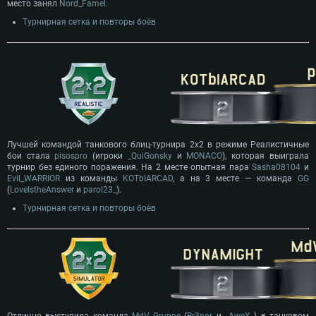
место занял
Nord_Famel
.
Турнирная сетка и повторы боёв
Лучшей командой танкового блиц-турнира 2х2 в режиме Реалистичные
бои стала
pisospro
(игроки
_QuiGonsky
и
MONACO
), которая выиграла
турнир без единого поражения. На 2 месте опытная пара
Sasha08104
и
Evil_WARRIOR
из команды
KOTbIARCAD
, а на 3 месте — команда
GG
(
LoveIstheAnswer
и
parol23_
).
Турнирная сетка и повторы боёв
Отлично выступила команда
MdV_Gruppe
(
Br3nor
и
_AweX_
) в танковом