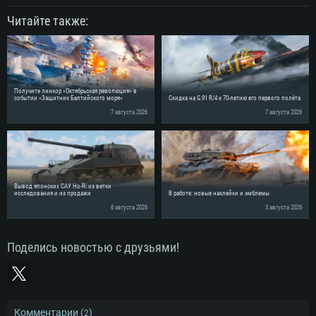
Читайте также:
Получите линкор «Октябрьская революция» в
событии «Защитник Балтийского моря»
Скидка на G.91 R/4 к 70-летию его первого полёта
7 августа 2026
7 августа 2026
Вывод японских САУ Ho-Ri из ветки
исследования и из продажи
В работе: новые наклейки и эмблемы
6 августа 2026
3 августа 2026
Поделись новостью с друзьями!
Комментарии (
)
2