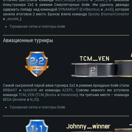
блиц-турнире 2х2 в режиме Симуляторных боёв. Им удалось дважды
одержать победу над командой
DYNAMIGHT
(
EvilBambus
и
_AxiE
), которая
заняла итоговое 2 место. Бронзу взяла команда
Spooky
(
HumanCorrector
и
_socolik_
).
Турнирная сетка и повторы боёв
Авиационные турниры
Самой сыгранной парой авиа-турнира 2х2 в режиме Аркадных боёв стали
BIRBANT
и
tadzik98
из команды
ACEPL
. Совсем немного им уступила
команда
TCM_VEN
(
TCM_Blonka
и
Venatores
). На третьем месте — команда
BEDA
(
Anderer
и
N_lO
).
Турнирная сетка и повторы боёв