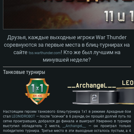
Друзья, каждые выходные игроки War Thunder
соревнуются за первые места в блиц-турнирах на
сайте
! Кто же был лучшим на
tss.warthunder.com
минувшей неделе?
Танковые турниры
Настоящим героем танкового блиц-турнира 1х1 в режиме Аркадные бои
стал
LEONIDROBOT
— после “осечки” в 6 раунде, он прошёл долгий путь по
сетке проигравших, добрался до финала и выиграл! Уверенно в турнире
выступил обладатель 2 места,
__ArchangeL__
— он проиграл только
победителю турнира. Третье место в эти выходные осталось пустым, а 4