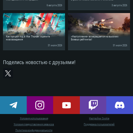
6 августа 2026
3 августа 2026
Как прошёл год в War Thunder: оцените
«Наступление» возвращается на высоких
нововведения
Боевых рейтингах!
31 июля 2026
31 июля 2026
Поделись новостью с друзьями!
Условия использования
Настройки Cookie
СИСТЕМНЫ
Условия предоставления сервисов
Поддержка пользователей
Политика конфиденциальности