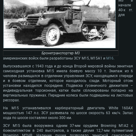
М3 в
начале
40-х гг.
для
Бронетранспортер M3
американских войск были разработаны ЗСУ М15, М15А1 и
М16
.
Выпускавшаяся с 1943 года и до конца Второй мировой войны зенитная
самоходная установка М15 имела боевую массу 10 т. Экипаж из 6
человек размещался в отделении управления ЗСУ, находящемся спереди
и в боевом отделении, которое находилось сзади. Моторный отсек
установки находился посредине. Подвеска гусеничного движителя –
индивидуальная торсионная, катки были сблокированы попарно на
вертикальных пружинах. Передние колеса были подвешены на листовых
рессорах.
На М15 устанавливался карбюраторный двигатель White 160AX
мощностью 147 л.с. ЗСУ развивала по шоссе скорость 63 км/ч. Запас
хода по шоссе составлял около 300 км.
ЗСУ М15 была вооружена одним 37-мм орудием Browning М1А2 с
боекомплектом в 240 выстрелов, а также двумя 12,7-мм пулеметами
Browning M2HB. Наличие пушки позволяло зенитной самоходной