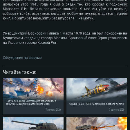
июльское утро 1945 года я был в рядах тех, кто бросал к подножию
Мавзолея В.И. Ленина вражеские знамена. Я мог бы уйти на пенсию,
собирать грибы, охотиться, слушать любимую музыку, отдаться чтению
книг. Но жить без неба, жить без штурвала – не могу».
Умер Дмитрий Борисович Глинка 1 марта 1979 года, он был похоронен на
Кунцевском кладбище города Москвы. Бронзовый бюст Героя установлен
на Украине в городе Кривой Рог.
Обсуждение на форуме
Читайте также:
Получите линкор «Октябрьская революция» в
событии «Защитник Балтийского моря»
Скидка на G.91 R/4 к 70-летию его первого полёта
7 августа 2026
7 августа 2026