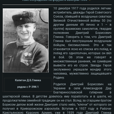
10 декабря 1917 года родился летчик-
истребитель, дважды Герой Советского
Союза, сбивший в воздушных схватках
Великой Отечественной войны 50 (по
другим данным 49 лично и 1 – в
группе) вражеских самолетов, гвардии
полковник Дмитрий Борисович
Глинка. Говорить о том, что Дмитрий
Глинка был бесстрашным воздушным
бойцом, бессмысленно. Это и так
становится ясно из списка его побед, и
побед его однополчан, которых он вёл
в бой. Об этом же говорят и
множественные ранения, не сумевшие
вывести его из строя. Звезды Героя
заслуженно украшали мундир этого
человека, мужественно защищавшего
Родину.
Капитан Д.Б.Глинка
Родился Дмитрий Борисович на
рядом с P-39K-1
Украине в селе Александров Дар
Екатеринославской губернии в
шахтерской семье. В детстве довелось ему поработать и в шахте, но
продолжателем семейной традиции он не стал. Вслед за старшим братом
Борисом делом всей жизни Дмитрия стало небо, “ключи” от которого он
получил в Криворожском аэроклубе. Вступив в 1937 году в Рабоче-
Крестьянскую Красную Армию, уже в 1939 году Дмитрий Глинка