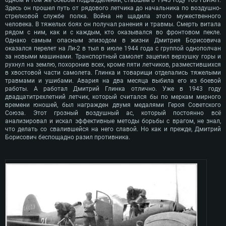
одном и том же боевом подразделении, ставшем в 1943 году 100 ГвИАП.
Здесь он прошел путь от рядового летчика до начальника по воздушно-
стрелковой службе полка. Война не щадила этого мужественного
человека. В тяжелых боях он получал ранения и травмы. Смерть витала
рядом с ним, как и с каждым, кто оказывался во фронтовом пекле.
Однако самым опасным эпизодом в жизни Дмитрия Борисовича
оказался перелет на Ли-2 в тыл в июле 1944 года с группой однополчан
за новыми машинами. Транспортный самолет зацепил верхушку горы и
рухнул на землю, похоронив всех, кроме пяти летчиков, разместившихся
в хвостовой части самолета. Глинка и товарищи отделались тяжелыми
травмами и ушибами. Авария на два месяца выбила его из боевой
работы. А работал Дмитрий Глинка отлично. Уже в 1943 году
двадцатитрехлетний летчик, который считался бы по меркам мирного
времени юношей, был награжден двумя медалями Героя Советского
Союза. Этот грозный воздушный ас, который постоянно всё
анализировал и искал эффективные методы борьбы с врагом, не знал,
что делать со свалившейся на него славой. Но как и прежде, Дмитрий
Борисович беспощадно разил противника.