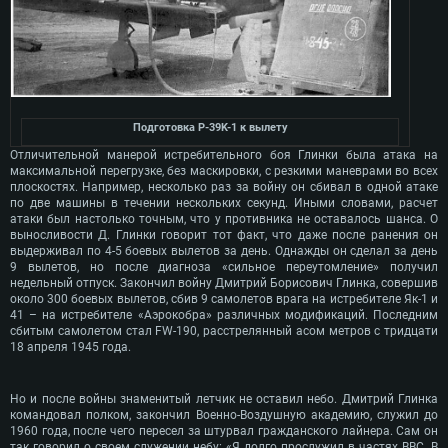
Подготовка P-39K-1 к вылету
Отличительной манерой истребительного боя Глинки была атака на
максимальной перегрузке, без маскировки, с резкими маневрами во всех
плоскостях. Например, несколько раз за войну он сбивал в одной атаке
по две машины в течении нескольких секунд. Иными словами, расчет
атаки был настолько точным, что у противника не оставалось шанса. О
выносливости Д. Глинки говорит тот факт, что даже после ранения он
выдерживал по 4-5 боевых вылетов за день. Однажды он сделал за день
9 вылетов, но после диагноза «сильное переутомление» получил
недельный отпуск. Закончил войну Дмитрий Борисович Глинка, совершив
около 300 боевых вылетов, сбив 9 самолетов врага на истребителе Як-1 и
41 – на истребителе «Аэрокобра» различных модификаций. Последним
сбитым самолетом стал FW-190, расстрелянный асом метров с тридцати
18 апреля 1945 года.
Но и после войны знаменитый летчик не оставил небо. Дмитрий Глинка
командовал полком, закончил Военно-Воздушную академию, служил до
1960 года, после чего пересел за штурвал гражданского лайнера. Сам он
так говорил о своем служении небу: «Я долго прослужил в частях ВВС. В