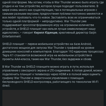
одной платформе. Мы хотим, чтобы в War Thunder можно было играть где
угодно и на том устройстве, которое лучше подходит пользователю. В
мире очень много как существующих, так и потенциальных игроков с
самыми разными вкусами, предпочтения публики постоянно меняются и
все любят пробовать что-то новое. Заставлять всех их ограничиваться
только одной платформой – непродуктивно. War Thunder уже
поддерживает кроссплатформенную игру на огромном количестве
устройств, и SHIELD планшет как нельзя лучше символизирует нашу
идеологию», – говорит
Кирилл Юдинцев
, креативный директор Gaijin
Entertainment.
SHIELD планшет – первое мобильное устройство на базе Android,
достаточно мощное для запуска War Thunder с графикой на уровне
домашних консолей и компьютеров. Благодаря 192-ядерному процессору
Tegra K1 становится возможной игра на мобильном устройстве в
проекты AAA-класса, такие как War Thunder, без задержек и сбоев.
В War Thunder на SHIELD планшете можно играть в пути, используя
управление с сенсорного экрана и LTE-соединение. А попав домой, можно
подключить планшет к телевизору через HDMI и в полной мере оценить
графику War Thunder и сверхточное управление с помощью
беспроводного SHIELD-контроллера, работающего по технологии Wi-Fi
direct.