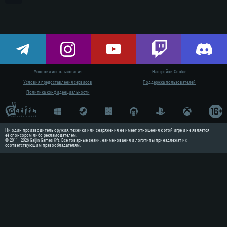
СИСТЕМНЫ
Условия использования
Настройки Cookie
Условия предоставления сервисов
Поддержка пользователей
Для PC
Политика конфиденциальности
Д
Минимальные
Минимальные
Минимальные
Ни один производитель оружия, техники или снаряжения не имеет отношения к этой игре и не является
ОС: Windows 10 (64 bit)
Операционная система: Mac OS Bi
Операционная система: Совреме
её спонсором либо рекламодателем.
© 2011—2026 Gaijin Games Kft. Все товарные знаки, наименования и логотипы принадлежат их
Процессор: Dual-Core 2.2 GHz
Процессор: Core i5, минимум 2.2
Процессор: Dual-Core 2.4 ГГц
соответствующим правообладателям.
Оперативная память: 4 ГБ
Оперативная память: 6 Гб
Оперативная память: 4 Гб
Видеокарта с поддержкой Direct
Видеокарта: Intel Iris Pro 5200 
Видеокарта: NVIDIA GeForce 66
NVIDIA GeForce GTX 660. Миним
AMD/Nvidia для Mac (минималь
драйверами (не старее 6 месяце
720p.
720p) с поддержкой Metal
Radeon со свежими проприетарн
месяцев, минимальное поддержи
Сеть: Широкополосное подключе
Место на жестком диске: 23.1 Гб
поддержкой Vulkan
Место на жестком диске: 23.1 Гб
Место на жестком диске: 23.1 Гб
Рекомендуемые