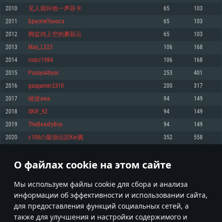
Процессор: Dual-Core 2.2 GHz
Процессор: Core i5, минимум 2.2GHz (Intel Xeon не поддерживается)
Процессор: Dual-Core 2.4 ГГц
2010
见人就叫他一声苏卡
65
103
Оперативная память: 4 ГБ
Оперативная память: 6 Гб
Оперативная память: 4 Гб
2011
БрызгиПоноса
65
103
Видеокарта с поддержкой DirectX версии 11: AMD Radeon 77XX /
Видеокарта: Intel Iris Pro 5200 (Mac) или аналогичная видеокарта
Видеокарта: NVIDIA GeForce 660 со свежими проприетарными
NVIDIA GeForce GTX 660. Минимальное поддерживаемое разрешение 
AMD/Nvidia для Mac (минимальное поддерживаемое разрешение –
драйверами (не старее 6 месяцев) / соответствующая серия AMD
2012
脚盆鸡上空的蘑菇云
65
103
720p.
720p) с поддержкой Metal
Radeon со свежими проприетарными драйверами (не старее 6
2013
Max_L523
106
168
месяцев, минимальное поддерживаемое разрешение - 720p) с
Сеть: Широкополосное подключение к Интернету
Место на жестком диске: 23.1 Гб
поддержкой Vulkan
2014
rodcr1984
106
168
Место на жестком диске: 23.1 Гб
Место на жестком диске: 23.1 Гб
Рекомендуемые
2015
РussуsАbуss
253
401
Рекомендуемые
2016
gasgamer2310
200
317
Рекомендуемые
Операционная система: Mac OS Big Sur 11.0
ОС: Windows 10/11 (64bit)
2017
绫波awa
94
149
Процессор: Intel Core i7 (Intel Xeon не поддерживается)
Операционная система: Ubuntu 20.04 64bit
Процессор: Intel Core i5 или Ryzen 5 3600 и выше
2018
SKIF_92
94
149
Оперативная память: 8 Гб
Процессор: Intel Core i7
Оперативная память: 16 ГБ
2019
TheBeastyBoy
94
149
Видеокарта: Radeon Vega II и выше с поддержкой Metal
Оперативная память: 16 Гб
Видеокарта с поддержкой DirectX 11 и выше: Nvidia GeForce 1060 и
2020
c108の最強伝説Kei酱
352
558
Место на жестком диске: 75.9 Гб
выше, Radeon RX 570 и выше
Видеокарта: NVIDIA GeForce 1060 со свежими проприетарными
драйверами (не старее 6 месяцев) / Radeon RX 570 со свежими
Сеть: Широкополосное подключение к Интернету
проприетарными драйверами (не старее 6 месяцев) с поддержкой
О файлах cookie на этом сайте
100
101
102
201
Vulkan
Место на жестком диске: 75.9 Гб
Место на жестком диске: 75.9 Гб
* Таблица рекордов обновляется раз в день
Мы используем файлы cookie для сбора и анализа
информации об эффективности и использовании сайта,
для предоставления функций социальных сетей, а
также для улучшения и настройки содержимого и