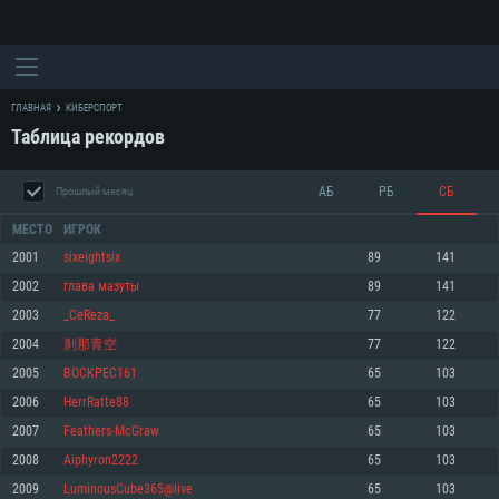
ГЛАВНАЯ
КИБЕРСПОРТ
Таблица рекордов
АБ
РБ
СБ
Прошлый месяц
МЕСТО
ИГРОК
2001
sixeightsix
89
141
2002
глава мазуты
89
141
СИСТЕМНЫЕ ТРЕБОВАНИЯ
2003
_CeReza_
77
122
2004
刹那青空
77
122
Для PC
Для Mac
2005
BOCKPEC161
65
103
Для Linux
2006
HerrRatte88
65
103
Минимальные
Минимальные
Минимальные
2007
Feathers-McGraw
65
103
2008
Aiphyron2222
65
103
ОС: Windows 10 (64 bit)
Операционная система: Mac OS Big Sur 11.0
Операционная система: Современные дистрибутивы Linux 64bit
2009
LuminousCube365@live
65
103