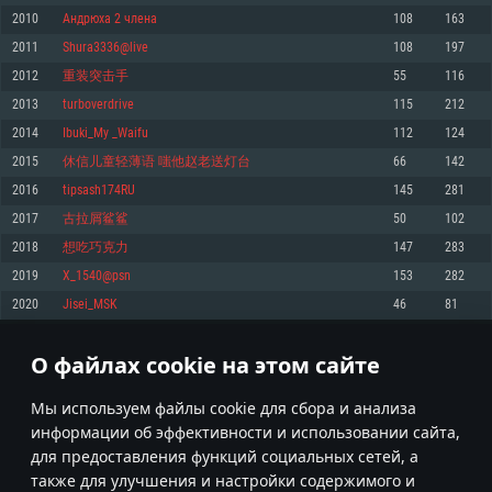
Процессор: Dual-Core 2.2 GHz
Процессор: Core i5, минимум 2.2GHz (Intel Xeon не поддерживается)
Процессор: Dual-Core 2.4 ГГц
2010
Андрюха 2 члена
108
163
Оперативная память: 4 ГБ
Оперативная память: 6 Гб
Оперативная память: 4 Гб
2011
Shura3336@live
108
197
Видеокарта с поддержкой DirectX версии 11: AMD Radeon 77XX /
Видеокарта: Intel Iris Pro 5200 (Mac) или аналогичная видеокарта
Видеокарта: NVIDIA GeForce 660 со свежими проприетарными
NVIDIA GeForce GTX 660. Минимальное поддерживаемое разрешение 
AMD/Nvidia для Mac (минимальное поддерживаемое разрешение –
драйверами (не старее 6 месяцев) / соответствующая серия AMD
2012
重装突击手
55
116
720p.
720p) с поддержкой Metal
Radeon со свежими проприетарными драйверами (не старее 6
2013
turboverdrive
115
212
месяцев, минимальное поддерживаемое разрешение - 720p) с
Сеть: Широкополосное подключение к Интернету
Место на жестком диске: 23.1 Гб
поддержкой Vulkan
2014
Ibuki_My _Waifu
112
124
Место на жестком диске: 23.1 Гб
Место на жестком диске: 23.1 Гб
Рекомендуемые
2015
休信儿童轻薄语 嗤他赵老送灯台
66
142
Рекомендуемые
2016
tipsash174RU
145
281
Рекомендуемые
Операционная система: Mac OS Big Sur 11.0
ОС: Windows 10/11 (64bit)
2017
古拉屑鲨鲨
50
102
Процессор: Intel Core i7 (Intel Xeon не поддерживается)
Операционная система: Ubuntu 20.04 64bit
Процессор: Intel Core i5 или Ryzen 5 3600 и выше
2018
想吃巧克力
147
283
Оперативная память: 8 Гб
Процессор: Intel Core i7
Оперативная память: 16 ГБ
2019
X_1540@psn
153
282
Видеокарта: Radeon Vega II и выше с поддержкой Metal
Оперативная память: 16 Гб
Видеокарта с поддержкой DirectX 11 и выше: Nvidia GeForce 1060 и
2020
Jisei_MSK
46
81
Место на жестком диске: 75.9 Гб
выше, Radeon RX 570 и выше
Видеокарта: NVIDIA GeForce 1060 со свежими проприетарными
драйверами (не старее 6 месяцев) / Radeon RX 570 со свежими
Сеть: Широкополосное подключение к Интернету
проприетарными драйверами (не старее 6 месяцев) с поддержкой
О файлах cookie на этом сайте
100
101
102
201
Vulkan
Место на жестком диске: 75.9 Гб
Место на жестком диске: 75.9 Гб
* Таблица рекордов обновляется раз в день
Мы используем файлы cookie для сбора и анализа
информации об эффективности и использовании сайта,
для предоставления функций социальных сетей, а
также для улучшения и настройки содержимого и