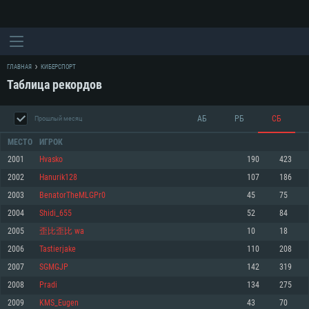
ГЛАВНАЯ
КИБЕРСПОРТ
Таблица рекордов
АБ
РБ
СБ
Прошлый месяц
МЕСТО
ИГРОК
2001
Hvasko
190
423
2002
Hanurik128
107
186
СИСТЕМНЫЕ ТРЕБОВАНИЯ
2003
BenatorTheMLGPr0
45
75
2004
Shidi_655
52
84
Для PC
Для Mac
2005
歪比歪比 wa
10
18
Для Linux
2006
Tastierjake
110
208
Минимальные
Минимальные
Минимальные
2007
SGMGJP
142
319
2008
Pradi
134
275
ОС: Windows 10 (64 bit)
Операционная система: Mac OS Big Sur 11.0
Операционная система: Современные дистрибутивы Linux 64bit
2009
KMS_Eugen
43
70