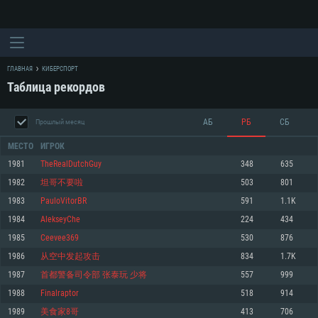
ГЛАВНАЯ
КИБЕРСПОРТ
Таблица рекордов
АБ
РБ
СБ
Прошлый месяц
МЕСТО
ИГРОК
1981
TheRealDutchGuy
348
635
1982
坦哥不要啦
503
801
СИСТЕМНЫЕ ТРЕБОВАНИЯ
1983
PauloVitorBR
591
1.1K
1984
AlekseyChe
224
434
Для PC
Для Mac
1985
Ceevee369
530
876
Для Linux
1986
从空中发起攻击
834
1.7K
Минимальные
Минимальные
Минимальные
1987
首都警备司令部 张泰玩 少将
557
999
1988
Finalraptor
518
914
ОС: Windows 10 (64 bit)
Операционная система: Mac OS Big Sur 11.0
Операционная система: Современные дистрибутивы Linux 64bit
1989
美食家8哥
413
706