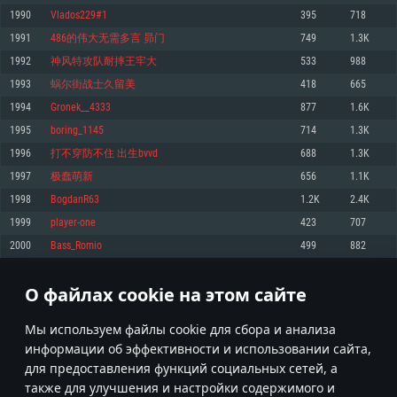
Процессор: Dual-Core 2.2 GHz
Процессор: Core i5, минимум 2.2GHz (Intel Xeon не поддерживается)
Процессор: Dual-Core 2.4 ГГц
1990
Vlados229#1
395
718
Оперативная память: 4 ГБ
Оперативная память: 6 Гб
Оперативная память: 4 Гб
1991
486的伟大无需多言 昴门
749
1.3K
Видеокарта с поддержкой DirectX версии 11: AMD Radeon 77XX /
Видеокарта: Intel Iris Pro 5200 (Mac) или аналогичная видеокарта
Видеокарта: NVIDIA GeForce 660 со свежими проприетарными
NVIDIA GeForce GTX 660. Минимальное поддерживаемое разрешение 
AMD/Nvidia для Mac (минимальное поддерживаемое разрешение –
драйверами (не старее 6 месяцев) / соответствующая серия AMD
1992
神风特攻队耐摔王牢大
533
988
720p.
720p) с поддержкой Metal
Radeon со свежими проприетарными драйверами (не старее 6
1993
蜗尔街战士久留美
418
665
месяцев, минимальное поддерживаемое разрешение - 720p) с
Сеть: Широкополосное подключение к Интернету
Место на жестком диске: 23.1 Гб
поддержкой Vulkan
1994
Gronek__4333
877
1.6K
Место на жестком диске: 23.1 Гб
Место на жестком диске: 23.1 Гб
Рекомендуемые
1995
boring_1145
714
1.3K
Рекомендуемые
1996
打不穿防不住 出生bvvd
688
1.3K
Рекомендуемые
Операционная система: Mac OS Big Sur 11.0
ОС: Windows 10/11 (64bit)
1997
极蠢萌新
656
1.1K
Процессор: Intel Core i7 (Intel Xeon не поддерживается)
Операционная система: Ubuntu 20.04 64bit
Процессор: Intel Core i5 или Ryzen 5 3600 и выше
1998
BogdanR63
1.2K
2.4K
Оперативная память: 8 Гб
Процессор: Intel Core i7
Оперативная память: 16 ГБ
1999
player-one
423
707
Видеокарта: Radeon Vega II и выше с поддержкой Metal
Оперативная память: 16 Гб
Видеокарта с поддержкой DirectX 11 и выше: Nvidia GeForce 1060 и
2000
Bass_Romio
499
882
Место на жестком диске: 75.9 Гб
выше, Radeon RX 570 и выше
Видеокарта: NVIDIA GeForce 1060 со свежими проприетарными
драйверами (не старее 6 месяцев) / Radeon RX 570 со свежими
Сеть: Широкополосное подключение к Интернету
проприетарными драйверами (не старее 6 месяцев) с поддержкой
О файлах cookie на этом сайте
99
100
101
200
Vulkan
Место на жестком диске: 75.9 Гб
Место на жестком диске: 75.9 Гб
* Таблица рекордов обновляется раз в день
Мы используем файлы cookie для сбора и анализа
информации об эффективности и использовании сайта,
для предоставления функций социальных сетей, а
также для улучшения и настройки содержимого и