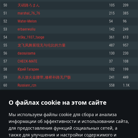
Процессор: Dual-Core 2.2 GHz
Процессор: Core i5, минимум 2.2GHz (Intel Xeon не поддерживается)
Процессор: Dual-Core 2.4 ГГц
50
天硝路ろまん
105
209
Оперативная память: 4 ГБ
Оперативная память: 6 Гб
Оперативная память: 4 Гб
51
marshal_76_76
215
385
Видеокарта с поддержкой DirectX версии 11: AMD Radeon 77XX /
Видеокарта: Intel Iris Pro 5200 (Mac) или аналогичная видеокарта
Видеокарта: NVIDIA GeForce 660 со свежими проприетарными
NVIDIA GeForce GTX 660. Минимальное поддерживаемое разрешение 
AMD/Nvidia для Mac (минимальное поддерживаемое разрешение –
драйверами (не старее 6 месяцев) / соответствующая серия AMD
52
Water-Melon
54
96
720p.
720p) с поддержкой Metal
Radeon со свежими проприетарными драйверами (не старее 6
53
erbaerwuliu
142
249
месяцев, минимальное поддерживаемое разрешение - 720p) с
Сеть: Широкополосное подключение к Интернету
Место на жестком диске: 23.1 Гб
поддержкой Vulkan
54
inSky_1937_taoge
361
613
Место на жестком диске: 23.1 Гб
Место на жестком диске: 23.1 Гб
Рекомендуемые
55
龙飞凤舞展现无与伦比的力量
487
957
Рекомендуемые
56
daosuisama
130
230
Рекомендуемые
Операционная система: Mac OS Big Sur 11.0
ОС: Windows 10/11 (64bit)
57
CHECK-MATE
37
108
Процессор: Intel Core i7 (Intel Xeon не поддерживается)
Операционная система: Ubuntu 20.04 64bit
Процессор: Intel Core i5 или Ryzen 5 3600 и выше
58
Юрий Гагарин
102
199
Оперативная память: 8 Гб
Процессор: Intel Core i7
Оперативная память: 16 ГБ
59
杀人放火金腰带_修桥补路无尸骸
241
449
Видеокарта: Radeon Vega II и выше с поддержкой Metal
Оперативная память: 16 Гб
Видеокарта с поддержкой DirectX 11 и выше: Nvidia GeForce 1060 и
60
Russianr_rzn
558
1.1K
Место на жестком диске: 75.9 Гб
выше, Radeon RX 570 и выше
Видеокарта: NVIDIA GeForce 1060 со свежими проприетарными
драйверами (не старее 6 месяцев) / Radeon RX 570 со свежими
Сеть: Широкополосное подключение к Интернету
проприетарными драйверами (не старее 6 месяцев) с поддержкой
О файлах cookie на этом сайте
2
3
4
103
Vulkan
Место на жестком диске: 75.9 Гб
Место на жестком диске: 75.9 Гб
* Таблица рекордов обновляется раз в день
Мы используем файлы cookie для сбора и анализа
информации об эффективности и использовании сайта,
для предоставления функций социальных сетей, а
также для улучшения и настройки содержимого и