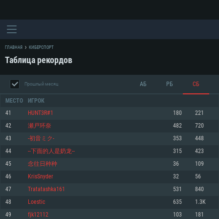
ГЛАВНАЯ
КИБЕРСПОРТ
Таблица рекордов
АБ
РБ
СБ
Прошлый месяц
МЕСТО
ИГРОК
41
HUNT3R#1
180
221
42
瀬戸环奈
482
720
СИСТЕМНЫЕ ТРЕБОВАНИЯ
43
-初音ミク-
353
448
44
--下面的人是奶龙--
315
423
Для PC
Для Mac
45
念往日种种
36
109
Для Linux
46
KrisSnyder
32
56
Минимальные
Минимальные
Минимальные
47
Tratatashka161
531
840
48
Loestic
635
1.3K
ОС: Windows 10 (64 bit)
Операционная система: Mac OS Big Sur 11.0
Операционная система: Современные дистрибутивы Linux 64bit
49
fjk12112
103
181