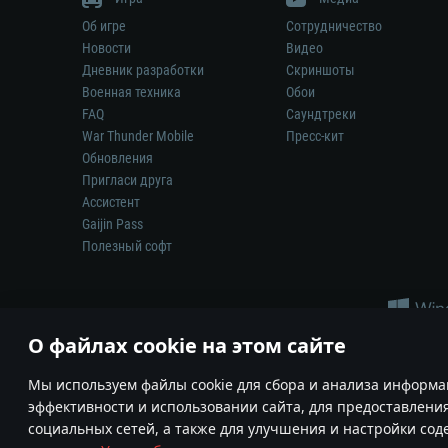
Об игре
Сотрудничество
Новости
Видео
Дневник разработки
Скриншоты
Военная техника
Обои
FAQ
Саундтреки
War Thunder Mobile
Пресс-кит
Обновления
Пригласи друга
Ассистент
Gaijin Pass
Полезный софт
О файлах cookie на этом сайте
Мы используем файлы cookie для сбора и анализа информа
эффективности и использовании сайта, для предоставлени
Ни один производитель оружия, техники или снаряжения не и
социальных сетей, а также для улучшения и настройки со
© 2011—2026 Gaijin Games Kft. Все товарные знаки, наимен