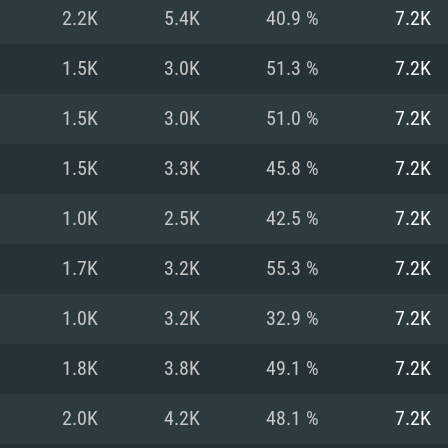
2.2K
5.4K
40.9 %
7.2K
Рекомендуе
Рекомендуе
Рекомендуе
1.5K
3.0K
51.3 %
7.2K
1.5K
3.0K
51.0 %
7.2K
 Big Sur 11.0
ременные
ОС: Windows 10/1
Операционная сис
Операционная сис
1.5K
3.3K
45.8 %
7.2K
.2GHz (Intel Xeon
Процессор: Intel 
Процессор: Intel 
Процессор: Intel 
выше
поддерживается
1.0K
2.5K
42.5 %
7.2K
Оперативная пам
Оперативная пам
Оперативная пам
1.7K
3.2K
55.3 %
7.2K
ctX версии 11:
Видеокарта: NVI
1.0K
3.2K
32.9 %
7.2K
orce GTX 660.
 (Mac) или
60 со свежими
Видеокарта с по
Видеокарта: Rade
проприетарными 
е разрешение –
Nvidia для Mac
не старее 6
Nvidia GeForce 1
поддержкой Met
месяцев) / Rade
1.8K
3.8K
49.1 %
7.2K
ое разрешение –
 серия AMD
выше
проприетарными 
Место на жестком
тарными
месяцев) с подд
2.0K
4.2K
48.1 %
7.2K
ючение к
Сеть: Широкопо