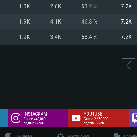
цев,
 Гб
Интернету
Место на жестком
1.3K
2.6K
53.2 %
7.2K
 разрешение -
 Гб
Место на жестком
1.9K
4.1K
46.8 %
7.2K
 Гб
1.9K
3.4K
58.4 %
7.2K
INSTAGRAM
YOUTUBE
Более 440,000
Более 2,650,000
подписчиков
подписчиков
Обучение
Мастерская
Сообщ