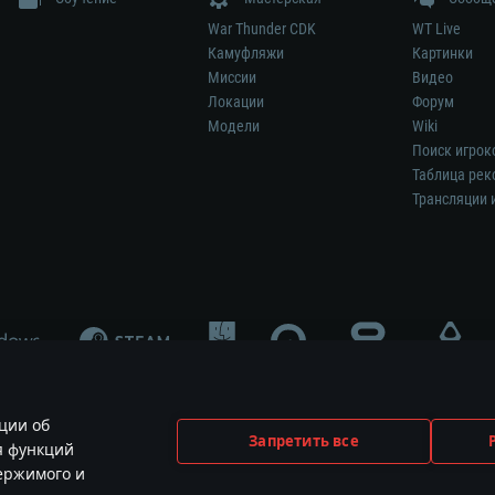
War Thunder CDK
WT Live
Камуфляжи
Картинки
Миссии
Видео
Локации
Форум
Модели
Wiki
Поиск игрок
Таблица рек
Трансляции 
ции об
Запретить все
я функций
меет отношения к этой игре и не является её спонсором либо рекламодател
держимого и
ования и логотипы принадлежат их соответствующим правообладателям.