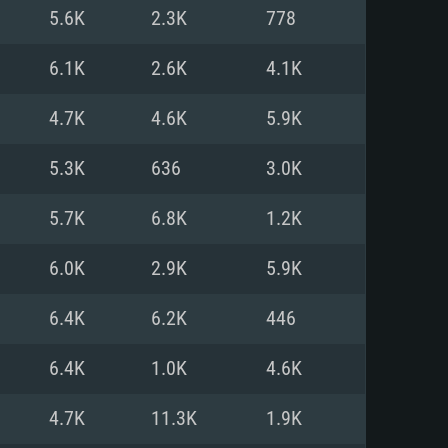
5.6K
2.3K
778
мые
мые
мые
6.1K
2.6K
4.1K
4.7K
4.6K
5.9K
1 (64bit)
тема: Mac OS Big Sur 11.0
тема: Ubuntu 20.04 64bit
5.3K
636
3.0K
Core i5 или Ryzen 5 3600 и
Core i7 (Intel Xeon не
Core i7
)
5.7K
6.8K
1.2K
ять: 16 Гб
ять: 16 ГБ
ять: 8 Гб
6.0K
2.9K
5.9K
DIA GeForce 1060 со свежими
6.4K
6.2K
446
ддержкой DirectX 11 и выше:
on Vega II и выше с
драйверами (не старее 6
060 и выше, Radeon RX 570 и
al
on RX 570 со свежими
6.4K
1.0K
4.6K
драйверами (не старее 6
 диске: 75.9 Гб
ержкой Vulkan
4.7K
11.3K
1.9K
лосное подключение к