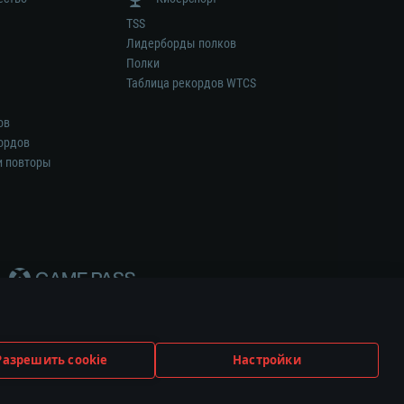
TSS
Лидерборды полков
Полки
Таблица рекордов WTCS
ов
ордов
и повторы
Разрешить cookie
Настройки
ем.