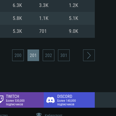
 диске: 75.9 Гб
6.3K
3.3K
1.2K
 диске: 75.9 Гб
5.8K
1.1K
5.1K
5.3K
701
9.0K
200
201
202
301
TWITCH
DISCORD
Более 530,000
Более 140,000
подписчиков
подписчиков
ество
Киберспорт