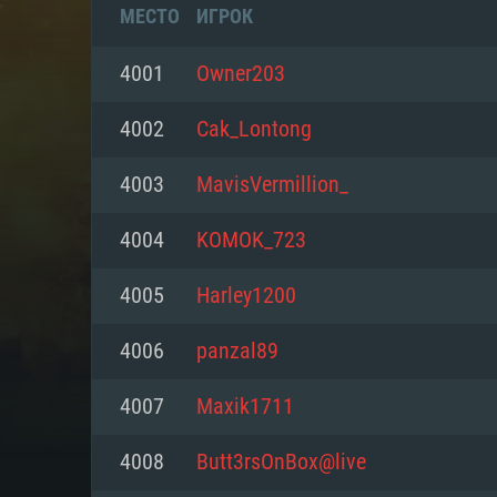
МЕСТО
ИГРОК
4001
Owner203
4002
Cak_Lontong
4003
MavisVermillion_
4004
KOMOK_723
4005
Harley1200
4006
panzal89
СИС
4007
Maxik1711
4008
Butt3rsOnBox@live
Для PC