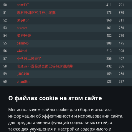
Процессор: Dual-Core 2.2 GHz
Процессор: Core i5, минимум 2.2GHz (Intel Xeon не поддерживается)
Процессор: Dual-Core 2.4 ГГц
50
психTYT
411
791
Оперативная память: 4 ГБ
Оперативная память: 6 Гб
Оперативная память: 4 Гб
51
东君绯烟正宫月神小老婆
173
370
Видеокарта с поддержкой DirectX версии 11: AMD Radeon 77XX /
Видеокарта: Intel Iris Pro 5200 (Mac) или аналогичная видеокарта
Видеокарта: NVIDIA GeForce 660 со свежими проприетарными
NVIDIA GeForce GTX 660. Минимальное поддерживаемое разрешение 
AMD/Nvidia для Mac (минимальное поддерживаемое разрешение –
драйверами (не старее 6 месяцев) / соответствующая серия AMD
52
Ghφstツ
360
811
720p.
720p) с поддержкой Metal
Radeon со свежими проприетарными драйверами (не старее 6
53
orzzzzz
161
250
месяцев, минимальное поддерживаемое разрешение - 720p) с
Сеть: Широкополосное подключение к Интернету
Место на жестком диске: 23.1 Гб
поддержкой Vulkan
54
瀬戸环奈
482
720
Место на жестком диске: 23.1 Гб
Место на жестком диске: 23.1 Гб
Рекомендуемые
55
pamir45
308
475
Рекомендуемые
56
v44mat
213
398
Рекомендуемые
Операционная система: Mac OS Big Sur 11.0
ОС: Windows 10/11 (64bit)
57
小伙只灬肿麽了
256
407
Процессор: Intel Core i7 (Intel Xeon не поддерживается)
Операционная система: Ubuntu 20.04 64bit
Процессор: Intel Core i5 или Ryzen 5 3600 и выше
58
老彥叔不過是禁言而已等解封繼續剛
432
866
Оперативная память: 8 Гб
Процессор: Intel Core i7
Оперативная память: 16 ГБ
59
_303498
159
266
Видеокарта: Radeon Vega II и выше с поддержкой Metal
Оперативная память: 16 Гб
Видеокарта с поддержкой DirectX 11 и выше: Nvidia GeForce 1060 и
60
phant0m
523
927
Место на жестком диске: 75.9 Гб
выше, Radeon RX 570 и выше
Видеокарта: NVIDIA GeForce 1060 со свежими проприетарными
драйверами (не старее 6 месяцев) / Radeon RX 570 со свежими
Сеть: Широкополосное подключение к Интернету
проприетарными драйверами (не старее 6 месяцев) с поддержкой
О файлах cookie на этом сайте
2
3
4
103
Vulkan
Место на жестком диске: 75.9 Гб
Место на жестком диске: 75.9 Гб
* Таблица рекордов обновляется раз в день
Мы используем файлы cookie для сбора и анализа
информации об эффективности и использовании сайта,
для предоставления функций социальных сетей, а
также для улучшения и настройки содержимого и