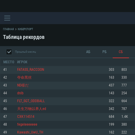
ГЛАВНАЯ
КИБЕРСПОРТ
Таблица рекордов
АБ
РБ
СБ
Прошлый месяц
МЕСТО
ИГРОК
41
FATASS_RACCOON
303
803
42
夺命黑丝
163
330
СИСТЕМНЫЕ ТРЕБОВАНИЯ
43
ND様だ
437
777
44
dnlb
143
254
Для PC
Для Mac
45
FLT_SGT_ODDBALL
322
664
Для Linux
46
天生万物以养人ed
342
787
Минимальные
Минимальные
Минимальные
47
CXK114514
684
1.4K
48
fegeleeeeeee
199
380
ОС: Windows 10 (64 bit)
Операционная система: Mac OS Big Sur 11.0
Операционная система: Современные дистрибутивы Linux 64bit
49
Kawashi_UwU_TH
162
222