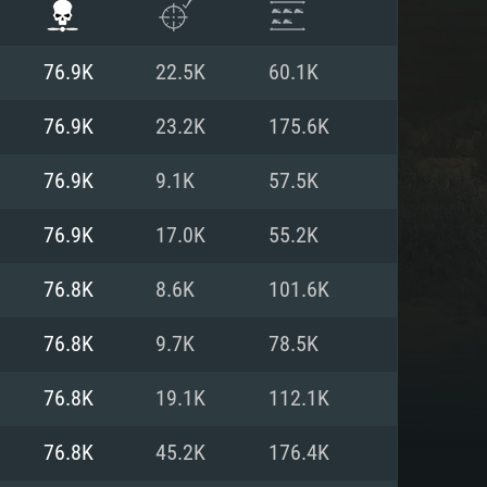
76.9K
22.5K
60.1K
76.9K
23.2K
175.6K
76.9K
9.1K
57.5K
76.9K
17.0K
55.2K
76.8K
8.6K
101.6K
76.8K
9.7K
78.5K
АНИЯ
76.8K
19.1K
112.1K
76.8K
45.2K
176.4K
Для Linux