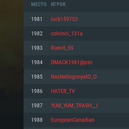
МЕСТО
ИГРОК
1981
luck159753
1982
colvinci_131a
1983
Ruevit_59
1984
DMACK1981@psn
1985
NasNeDogonyatO_O
1986
HATER_TV
СИС
1987
YUM_YUM_TRASH__I
1988
EuropeanCanadian
Для PC