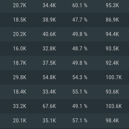
20.7K
34.4K
60.1 %
95.3K
Рекомендуе
Рекомендуе
Рекомендуе
18.5K
38.9K
47.7 %
86.9K
20.2K
40.6K
49.8 %
94.4K
 Big Sur 11.0
ременные
ОС: Windows 10/1
Операционная сис
Операционная сис
16.0K
32.8K
48.7 %
93.5K
.2GHz (Intel Xeon
Процессор: Intel 
Процессор: Intel 
Процессор: Intel 
выше
поддерживается
18.7K
37.5K
49.8 %
92.4K
Оперативная пам
Оперативная пам
Оперативная пам
29.8K
54.8K
54.3 %
100.7K
ctX версии 11:
Видеокарта: NVI
18.4K
33.4K
55.1 %
93.6K
orce GTX 660.
 (Mac) или
60 со свежими
Видеокарта с по
Видеокарта: Rade
проприетарными 
е разрешение –
Nvidia для Mac
не старее 6
Nvidia GeForce 1
поддержкой Met
месяцев) / Rade
33.2K
67.6K
49.1 %
103.6K
ое разрешение –
 серия AMD
выше
проприетарными 
Место на жестком
тарными
месяцев) с подд
20.1K
35.1K
57.1 %
98.4K
ючение к
Сеть: Широкопо