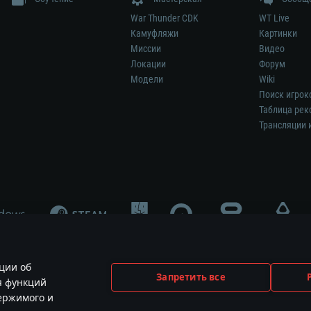
War Thunder CDK
WT Live
Камуфляжи
Картинки
Миссии
Видео
Локации
Форум
Модели
Wiki
Поиск игрок
Таблица рек
Трансляции 
ции об
Запретить все
я функций
меет отношения к этой игре и не является её спонсором либо рекламодател
держимого и
ования и логотипы принадлежат их соответствующим правообладателям.