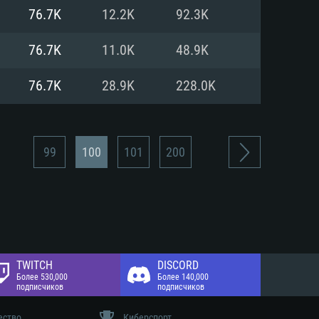
 диске: 75.9 Гб
76.7K
12.2K
92.3K
 диске: 75.9 Гб
76.7K
11.0K
48.9K
76.7K
28.9K
228.0K
99
100
101
200
TWITCH
DISCORD
Более 530,000
Более 140,000
подписчиков
подписчиков
ество
Киберспорт