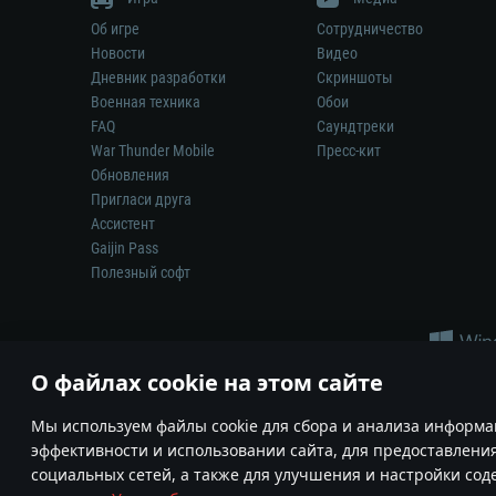
Об игре
Сотрудничество
Новости
Видео
Дневник разработки
Скриншоты
Военная техника
Обои
FAQ
Саундтреки
War Thunder Mobile
Пресс-кит
Обновления
Пригласи друга
Ассистент
Gaijin Pass
Полезный софт
О файлах cookie на этом сайте
Мы используем файлы cookie для сбора и анализа информа
эффективности и использовании сайта, для предоставлени
Ни один производитель оружия, техники или снаряжения не и
социальных сетей, а также для улучшения и настройки со
© 2011—2026 Gaijin Games Kft. Все товарные знаки, наимен