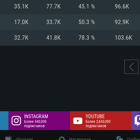
цев,
 Гб
Интернету
Место на жестком
35.1K
77.7K
45.1 %
96.6K
 разрешение -
 Гб
Место на жестком
17.0K
33.7K
50.3 %
92.9K
 Гб
32.7K
41.8K
78.3 %
103.6K
INSTAGRAM
YOUTUBE
Более 440,000
Более 2,650,000
подписчиков
подписчиков
Обучение
Мастерская
Сообщ