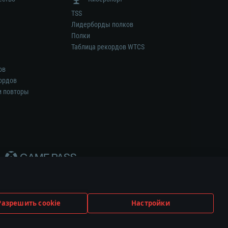
TSS
Лидерборды полков
Полки
Таблица рекордов WTCS
ов
ордов
и повторы
Разрешить cookie
Настройки
ем.