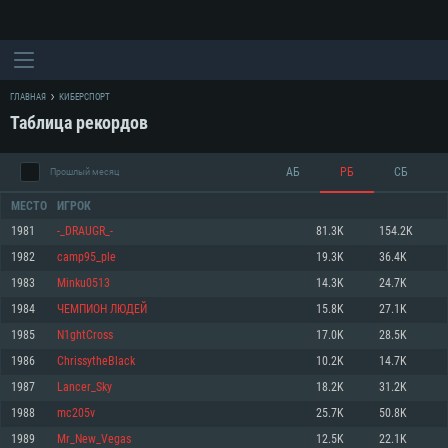
ГЛАВНАЯ
КИБЕРСПОРТ
Таблица рекордов
АБ
РБ
СБ
Прошлый месяц
МЕСТО
ИГРОК
1981
-_DRAUGR_-
81.3K
154.2K
1982
camp95_ple
19.3K
36.4K
СИСТЕМНЫЕ ТРЕБОВАНИЯ
1983
Minku0513
14.3K
24.7K
1984
ЧЕМПИОН ЛЮДЕЙ
15.8K
27.1K
Для PC
Для Mac
1985
N1ghtCross
17.0K
28.5K
Для Linux
1986
ChrissytheBlack
10.2K
14.7K
Минимальные
Минимальные
Минимальные
1987
Lancer_Sky
18.2K
31.2K
1988
mc205v
25.7K
50.8K
ОС: Windows 10 (64 bit)
Операционная система: Mac OS Big Sur 11.0
Операционная система: Современные дистрибутивы Linux 64bit
1989
Mr_New_Vegas
12.5K
22.1K