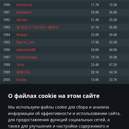
Процессор: Dual-Core 2.2 GHz
Процессор: Core i5, минимум 2.2GHz (Intel Xeon не поддерживается)
Процессор: Dual-Core 2.4 ГГц
1990
Bloodpörne
11.7K
19.3K
Оперативная память: 4 ГБ
Оперативная память: 6 Гб
Оперативная память: 4 Гб
1991
Meerkat42
29.0K
56.8K
Видеокарта с поддержкой DirectX версии 11: AMD Radeon 77XX /
Видеокарта: Intel Iris Pro 5200 (Mac) или аналогичная видеокарта
Видеокарта: NVIDIA GeForce 660 со свежими проприетарными
NVIDIA GeForce GTX 660. Минимальное поддерживаемое разрешение 
AMD/Nvidia для Mac (минимальное поддерживаемое разрешение –
драйверами (не старее 6 месяцев) / соответствующая серия AMD
1992
Obirzoe
21.3K
35.3K
720p.
720p) с поддержкой Metal
Radeon со свежими проприетарными драйверами (не старее 6
1993
看-这是大刁在伏击一辆虎式
31.1K
56.6K
месяцев, минимальное поддерживаемое разрешение - 720p) с
Сеть: Широкополосное подключение к Интернету
Место на жестком диске: 23.1 Гб
поддержкой Vulkan
1994
MrAjgor
22.0K
39.6K
Место на жестком диске: 23.1 Гб
Место на жестком диске: 23.1 Гб
Рекомендуемые
1995
Просто__Кот
17.5K
33.3K
Рекомендуемые
1996
sebastienGRD
24.0K
44.0K
Рекомендуемые
Операционная система: Mac OS Big Sur 11.0
ОС: Windows 10/11 (64bit)
1997
nicolostacippa
19.1K
35.3K
Процессор: Intel Core i7 (Intel Xeon не поддерживается)
Операционная система: Ubuntu 20.04 64bit
Процессор: Intel Core i5 или Ryzen 5 3600 и выше
1998
Tefus
25.4K
47.2K
Оперативная память: 8 Гб
Процессор: Intel Core i7
Оперативная память: 16 ГБ
1999
健康行动
20.1K
34.1K
Видеокарта: Radeon Vega II и выше с поддержкой Metal
Оперативная память: 16 Гб
Видеокарта с поддержкой DirectX 11 и выше: Nvidia GeForce 1060 и
2000
Kudaku
13.8K
23.7K
Место на жестком диске: 75.9 Гб
выше, Radeon RX 570 и выше
Видеокарта: NVIDIA GeForce 1060 со свежими проприетарными
драйверами (не старее 6 месяцев) / Radeon RX 570 со свежими
Сеть: Широкополосное подключение к Интернету
проприетарными драйверами (не старее 6 месяцев) с поддержкой
О файлах cookie на этом сайте
99
100
101
200
Vulkan
Место на жестком диске: 75.9 Гб
Место на жестком диске: 75.9 Гб
* Таблица рекордов обновляется раз в день
Мы используем файлы cookie для сбора и анализа
информации об эффективности и использовании сайта,
для предоставления функций социальных сетей, а
также для улучшения и настройки содержимого и