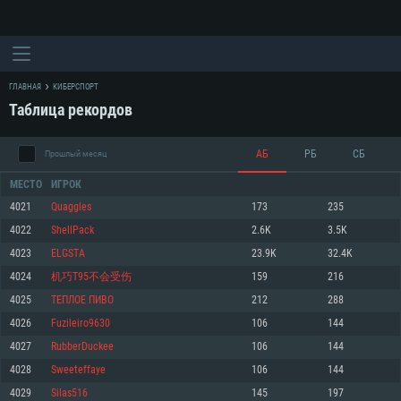
ГЛАВНАЯ
КИБЕРСПОРТ
Таблица рекордов
АБ
РБ
СБ
Прошлый месяц
МЕСТО
ИГРОК
4021
Quaggles
173
235
4022
ShellPack
2.6K
3.5K
СИСТЕМНЫЕ ТРЕБОВАНИЯ
4023
ELGSTA
23.9K
32.4K
4024
机巧T95不会受伤
159
216
Для PC
Для Mac
4025
ТЕПЛОЕ ПИВО
212
288
Для Linux
4026
Fuzileiro9630
106
144
Минимальные
Минимальные
Минимальные
4027
RubberDuckee
106
144
4028
Sweeteffaye
106
144
ОС: Windows 10 (64 bit)
Операционная система: Mac OS Big Sur 11.0
Операционная система: Современные дистрибутивы Linux 64bit
4029
Silas516
145
197