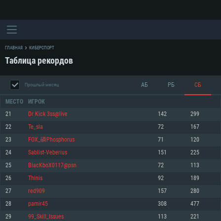
ГЛАВНАЯ
КИБЕРСПОРТ
Таблица рекордов
АБ
РБ
СБ
Прошлый месяц
МЕСТО
ИГРОК
21
Dr Kick 3ss@live
142
299
22
Te_sla
72
167
СИСТЕМНЫЕ ТРЕБОВАНИЯ
23
FOX_磷Phosphorus
71
120
24
Sablist-Veberius
151
225
Для PC
Для Mac
25
BlacKboX0117@psn
72
113
Для Linux
26
Thinis
92
189
Минимальные
Минимальные
Минимальные
27
red909
157
280
28
pamir45
308
477
ОС: Windows 10 (64 bit)
Операционная система: Mac OS Big Sur 11.0
Операционная система: Современные дистрибутивы Linux 64bit
29
99_Skill_Issues
113
221