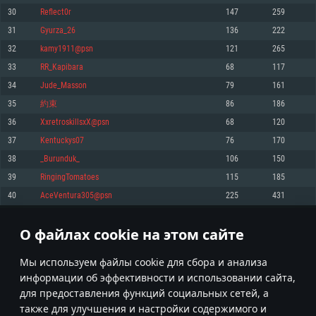
Процессор: Dual-Core 2.2 GHz
Процессор: Core i5, минимум 2.2GHz (Intel Xeon не поддерживается)
Процессор: Dual-Core 2.4 ГГц
30
Reflect0r
147
259
Оперативная память: 4 ГБ
Оперативная память: 6 Гб
Оперативная память: 4 Гб
31
Gyurza_26
136
222
Видеокарта с поддержкой DirectX версии 11: AMD Radeon 77XX /
Видеокарта: Intel Iris Pro 5200 (Mac) или аналогичная видеокарта
Видеокарта: NVIDIA GeForce 660 со свежими проприетарными
NVIDIA GeForce GTX 660. Минимальное поддерживаемое разрешение 
AMD/Nvidia для Mac (минимальное поддерживаемое разрешение –
драйверами (не старее 6 месяцев) / соответствующая серия AMD
32
kamy1911@psn
121
265
720p.
720p) с поддержкой Metal
Radeon со свежими проприетарными драйверами (не старее 6
33
RR_Kapibara
68
117
месяцев, минимальное поддерживаемое разрешение - 720p) с
Сеть: Широкополосное подключение к Интернету
Место на жестком диске: 23.1 Гб
поддержкой Vulkan
34
Jude_Masson
79
161
Место на жестком диске: 23.1 Гб
Место на жестком диске: 23.1 Гб
Рекомендуемые
35
約束
86
186
Рекомендуемые
36
XxretroskillsxX@psn
68
120
Рекомендуемые
Операционная система: Mac OS Big Sur 11.0
ОС: Windows 10/11 (64bit)
37
Kentuckys07
76
170
Процессор: Intel Core i7 (Intel Xeon не поддерживается)
Операционная система: Ubuntu 20.04 64bit
Процессор: Intel Core i5 или Ryzen 5 3600 и выше
38
_Burunduk_
106
150
Оперативная память: 8 Гб
Процессор: Intel Core i7
Оперативная память: 16 ГБ
39
RingingTomatoes
115
185
Видеокарта: Radeon Vega II и выше с поддержкой Metal
Оперативная память: 16 Гб
Видеокарта с поддержкой DirectX 11 и выше: Nvidia GeForce 1060 и
40
AceVentura305@psn
225
431
Место на жестком диске: 75.9 Гб
выше, Radeon RX 570 и выше
Видеокарта: NVIDIA GeForce 1060 со свежими проприетарными
драйверами (не старее 6 месяцев) / Radeon RX 570 со свежими
Сеть: Широкополосное подключение к Интернету
проприетарными драйверами (не старее 6 месяцев) с поддержкой
О файлах cookie на этом сайте
1
2
3
102
Vulkan
Место на жестком диске: 75.9 Гб
Место на жестком диске: 75.9 Гб
* Таблица рекордов обновляется раз в день
Мы используем файлы cookie для сбора и анализа
информации об эффективности и использовании сайта,
для предоставления функций социальных сетей, а
также для улучшения и настройки содержимого и