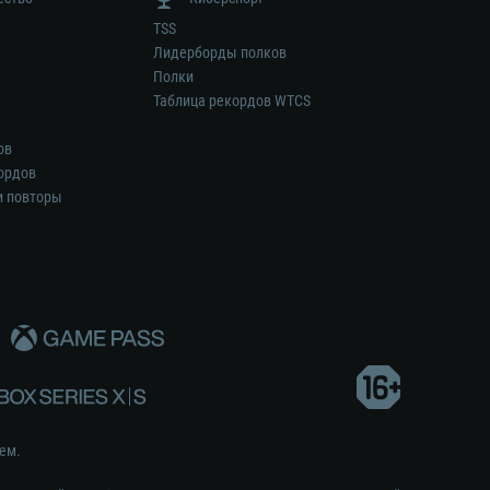
TSS
Лидерборды полков
Полки
Таблица рекордов WTCS
ов
ордов
и повторы
ем.