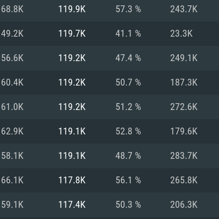
68.8K
119.9K
57.3 %
243.7K
Рекомендуе
Рекомендуе
Рекомендуе
49.2K
119.7K
41.1 %
23.3K
56.6K
119.2K
47.4 %
249.1K
 Big Sur 11.0
ременные
ОС: Windows 10/1
Операционная сис
Операционная сис
60.4K
119.2K
50.7 %
187.3K
.2GHz (Intel Xeon
Процессор: Intel 
Процессор: Intel 
Процессор: Intel 
выше
поддерживается
61.0K
119.2K
51.2 %
272.6K
Оперативная пам
Оперативная пам
Оперативная пам
62.9K
119.1K
52.8 %
179.6K
ctX версии 11:
Видеокарта: NVI
58.1K
119.1K
48.7 %
283.7K
orce GTX 660.
 (Mac) или
60 со свежими
Видеокарта с по
Видеокарта: Rade
проприетарными 
е разрешение –
Nvidia для Mac
не старее 6
Nvidia GeForce 1
поддержкой Met
месяцев) / Rade
66.1K
117.8K
56.1 %
265.8K
ое разрешение –
 серия AMD
выше
проприетарными 
Место на жестком
тарными
месяцев) с подд
59.1K
117.4K
50.3 %
206.3K
ючение к
Сеть: Широкопо