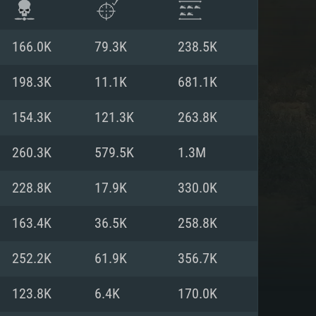
166.0K
79.3K
238.5K
198.3K
11.1K
681.1K
154.3K
121.3K
263.8K
260.3K
579.5K
1.3M
228.8K
17.9K
330.0K
163.4K
36.5K
258.8K
АНИЯ
252.2K
61.9K
356.7K
123.8K
6.4K
170.0K
Для Linux