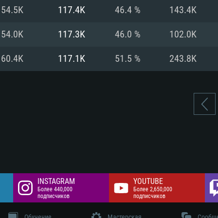
цев,
 Гб
Интернету
Место на жестком
54.5K
117.4K
46.4 %
143.4K
 разрешение -
 Гб
Место на жестком
54.0K
117.3K
46.0 %
102.0K
 Гб
60.4K
117.1K
51.5 %
243.8K
INSTAGRAM
YOUTUBE
Более 440,000
Более 2,650,000
подписчиков
подписчиков
Обучение
Мастерская
Сообщ