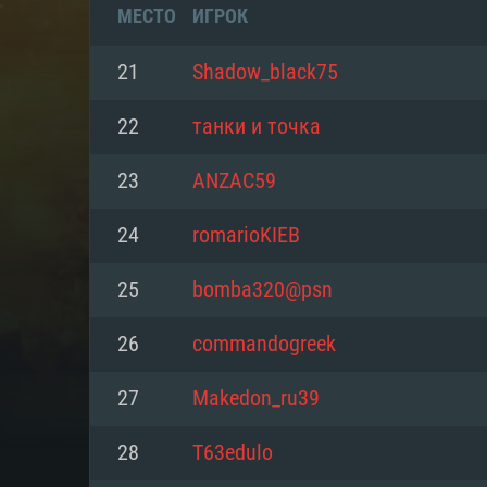
МЕСТО
ИГРОК
21
Shadow_black75
22
танки и точка
23
ANZAC59
24
romarioKIEB
25
bomba320@psn
26
commandogreek
СИС
27
Makedon_ru39
28
T63edulo
Для PC