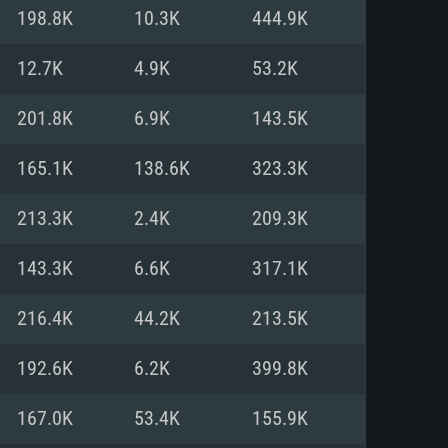
198.8K
10.3K
444.9K
мые
мые
мые
12.7K
4.9K
53.2K
201.8K
6.9K
143.5K
1 (64bit)
тема: Mac OS Big Sur 11.0
тема: Ubuntu 20.04 64bit
165.1K
138.6K
323.3K
Core i5 или Ryzen 5 3600 и
Core i7 (Intel Xeon не
Core i7
)
213.3K
2.4K
209.3K
ять: 16 Гб
ять: 16 ГБ
ять: 8 Гб
143.3K
6.6K
317.1K
DIA GeForce 1060 со свежими
216.4K
44.2K
213.5K
ддержкой DirectX 11 и выше:
on Vega II и выше с
драйверами (не старее 6
060 и выше, Radeon RX 570 и
al
on RX 570 со свежими
192.6K
6.2K
399.8K
драйверами (не старее 6
 диске: 75.9 Гб
ержкой Vulkan
167.0K
53.4K
155.9K
лосное подключение к