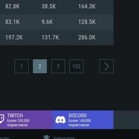
 диске: 75.9 Гб
82.8K
38.5K
164.3K
 диске: 75.9 Гб
83.1K
9.6K
128.5K
197.2K
131.7K
286.0K
1
2
3
102
TWITCH
DISCORD
Более 530,000
Более 140,000
подписчиков
подписчиков
ество
Киберспорт