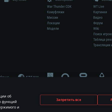
War Thunder CDK
WT Live
Камуфляжи
Картинки
Миссии
Видео
Локации
Форум
Модели
Wiki
Поиск игрок
Таблица рек
Трансляции 
ции об
Запретить все
я функций
меет отношения к этой игре и не является её спонсором либо рекламодател
держимого и
ования и логотипы принадлежат их соответствующим правообладателям.