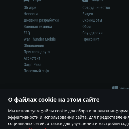
Об игре
Сотрудничество
Новости
Видео
Дневник разработки
Скриншоты
Военная техника
Обои
FAQ
Саундтреки
War Thunder Mobile
Пресс-кит
Обновления
Пригласи друга
Ассистент
Gaijin Pass
Полезный софт
О файлах cookie на этом сайте
Мы используем файлы cookie для сбора и анализа информа
эффективности и использовании сайта, для предоставлени
Ни один производитель оружия, техники или снаряжения не и
социальных сетей, а также для улучшения и настройки со
© 2011—2026 Gaijin Games Kft. Все товарные знаки, наимен