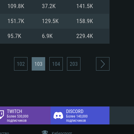
 диске: 75.9 Гб
109.8K
37.2K
141.5K
 диске: 75.9 Гб
151.7K
129.5K
158.9K
95.7K
6.9K
229.4K
102
103
104
203
TWITCH
DISCORD
Более 530,000
Более 140,000
подписчиков
подписчиков
ество
Киберспорт