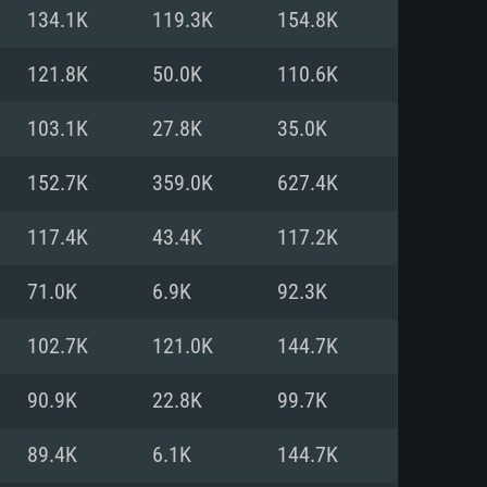
134.1K
119.3K
154.8K
мые
мые
мые
121.8K
50.0K
110.6K
103.1K
27.8K
35.0K
1 (64bit)
тема: Mac OS Big Sur 11.0
тема: Ubuntu 20.04 64bit
152.7K
359.0K
627.4K
Core i5 или Ryzen 5 3600 и
Core i7 (Intel Xeon не
Core i7
)
117.4K
43.4K
117.2K
ять: 16 Гб
ять: 16 ГБ
ять: 8 Гб
71.0K
6.9K
92.3K
DIA GeForce 1060 со свежими
102.7K
121.0K
144.7K
ддержкой DirectX 11 и выше:
on Vega II и выше с
драйверами (не старее 6
060 и выше, Radeon RX 570 и
al
on RX 570 со свежими
90.9K
22.8K
99.7K
драйверами (не старее 6
 диске: 75.9 Гб
ержкой Vulkan
89.4K
6.1K
144.7K
лосное подключение к