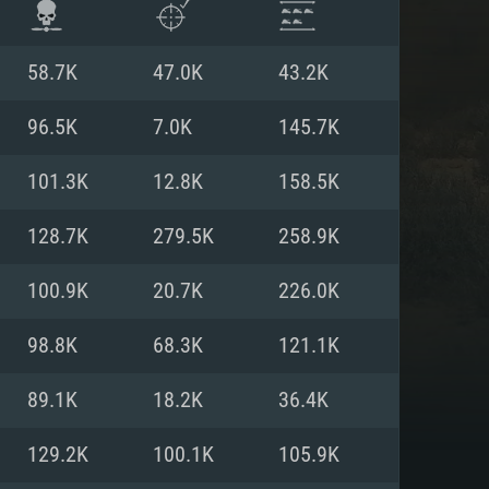
58.7K
47.0K
43.2K
96.5K
7.0K
145.7K
101.3K
12.8K
158.5K
128.7K
279.5K
258.9K
100.9K
20.7K
226.0K
98.8K
68.3K
121.1K
АНИЯ
89.1K
18.2K
36.4K
129.2K
100.1K
105.9K
Для Linux