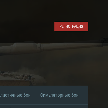
РЕГИСТРАЦИЯ
алистичные бои
Симуляторные бои