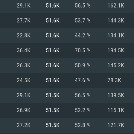
29.1K
51.6K
56.5 %
162.1K
Рекомендуе
Рекомендуе
Рекомендуе
27.7K
51.6K
53.7 %
144.3K
22.8K
51.6K
44.2 %
134.1K
 Big Sur 11.0
ременные
ОС: Windows 10/1
Операционная сис
Операционная сис
36.4K
51.6K
70.5 %
194.5K
.2GHz (Intel Xeon
Процессор: Intel 
Процессор: Intel 
Процессор: Intel 
выше
поддерживается
26.3K
51.6K
50.9 %
145.2K
Оперативная пам
Оперативная пам
Оперативная пам
24.5K
51.6K
47.6 %
78.3K
ctX версии 11:
Видеокарта: NVI
29.1K
51.5K
56.5 %
139.5K
orce GTX 660.
 (Mac) или
60 со свежими
Видеокарта с по
Видеокарта: Rade
проприетарными 
е разрешение –
Nvidia для Mac
не старее 6
Nvidia GeForce 1
поддержкой Met
месяцев) / Rade
26.9K
51.5K
52.2 %
115.1K
ое разрешение –
 серия AMD
выше
проприетарными 
Место на жестком
тарными
месяцев) с подд
27.2K
51.5K
52.8 %
121.7K
ючение к
Сеть: Широкопо