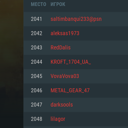
МЕСТО
ИГРОК
2041
saltimbanqui233@psn
2042
aleksas1973
2043
RedDalis
2044
KROFT_1704_UA_
2045
VovaVova03
2046
METAL_GEAR_47
СИС
2047
darksools
2048
lilagor
Для PC