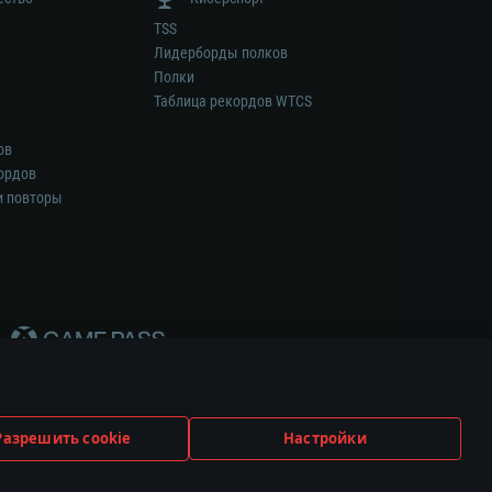
TSS
Лидерборды полков
Полки
Таблица рекордов WTCS
ов
ордов
и повторы
Разрешить cookie
Настройки
ем.