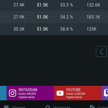
цев,
 Гб
Интернету
Место на жестком
27.4K
51.5K
53.3 %
132.6K
 разрешение -
 Гб
Место на жестком
27.9K
51.5K
54.2 %
183.1K
 Гб
30.3K
51.5K
58.8 %
125K
INSTAGRAM
YOUTUBE
Более 440,000
Более 2,650,000
подписчиков
подписчиков
Обучение
Мастерская
Сообщ