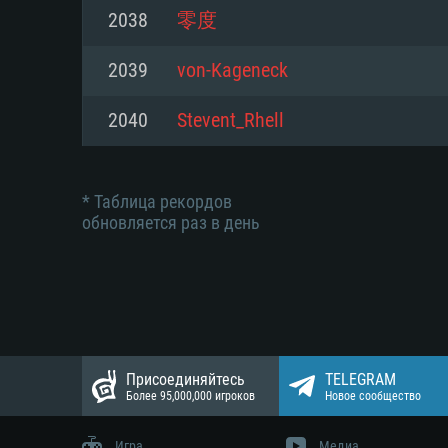
драйверами (не старее 6 меся
Интернету
Место на жестком диске: 23.1
2038
零度
минимальное поддерживаемое
720p) с поддержкой Vulkan
Место на жестком диске: 23.1
2039
von-Kageneck
Место на жестком диске: 23.1
2040
Stevent_Rhell
* Таблица рекордов
обновляется раз в день
Присоединяйтесь
TELEGRAM
Более 95,000,000 игроков
Новое сообщество
Игра
Медиа