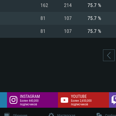
цев,
 Гб
Интернету
Место на жестком
162
214
75.7 %
 разрешение -
 Гб
Место на жестком
81
107
75.7 %
 Гб
81
107
75.7 %
INSTAGRAM
YOUTUBE
Более 440,000
Более 2,650,000
подписчиков
подписчиков
Обучение
Мастерская
Сообщ