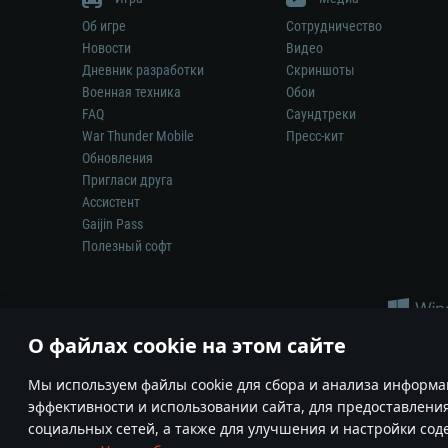
Об игре
Сотрудничество
Новости
Видео
Дневник разработки
Скриншоты
Военная техника
Обои
FAQ
Саундтреки
War Thunder Mobile
Пресс-кит
Обновления
Пригласи друга
Ассистент
Gaijin Pass
Полезный софт
О файлах cookie на этом сайте
Мы используем файлы cookie для сбора и анализа информа
эффективности и использовании сайта, для предоставлени
Ни один производитель оружия, техники или снаряжения не и
социальных сетей, а также для улучшения и настройки со
© 2011—2026 Gaijin Games Kft. Все товарные знаки, наимен