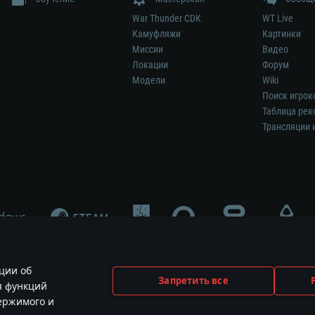
War Thunder CDK
WT Live
Камуфляжи
Картинки
Миссии
Видео
Локации
Форум
Модели
Wiki
Поиск игрок
Таблица рек
Трансляции 
ции об
Запретить все
я функций
меет отношения к этой игре и не является её спонсором либо рекламодател
держимого и
ования и логотипы принадлежат их соответствующим правообладателям.