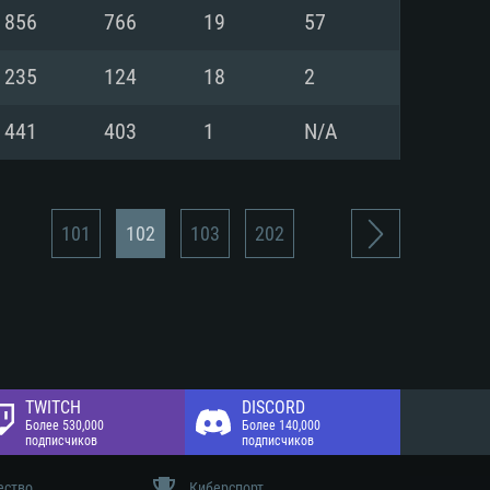
 диске: 75.9 Гб
856
766
19
57
 диске: 75.9 Гб
235
124
18
2
441
403
1
N/A
101
102
103
202
TWITCH
DISCORD
Более 530,000
Более 140,000
подписчиков
подписчиков
ество
Киберспорт