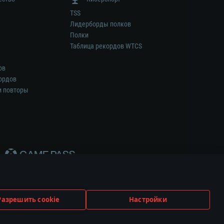
TSS
Лидерборды полков
Полки
Таблица рекордов WTCS
ов
ордов
и повторы
Разрешить cookie
Настройки
ем.