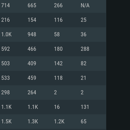
714
665
266
N/A
мые
мые
мые
216
154
116
25
1.0K
948
58
36
1 (64bit)
тема: Mac OS Big Sur 11.0
тема: Ubuntu 20.04 64bit
592
466
180
288
Core i5 или Ryzen 5 3600 и
Core i7 (Intel Xeon не
Core i7
)
503
409
142
82
ять: 16 Гб
ять: 16 ГБ
ять: 8 Гб
533
459
118
21
DIA GeForce 1060 со свежими
298
264
2
2
ддержкой DirectX 11 и выше:
on Vega II и выше с
драйверами (не старее 6
060 и выше, Radeon RX 570 и
al
on RX 570 со свежими
1.1K
1.1K
16
131
драйверами (не старее 6
 диске: 75.9 Гб
ержкой Vulkan
1.5K
1.3K
1.2K
65
лосное подключение к