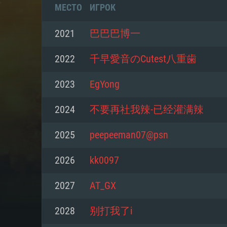
МЕСТО
ИГРОК
2021
巴巴巴博一
2022
千早愛音のCutest八重歯
2023
EgYong
2024
不要再社我辣-已经灌满辣
2025
peepeeman07@psn
2026
kk0097
СИС
2027
AT_GX
2028
别打我了i
Для PC