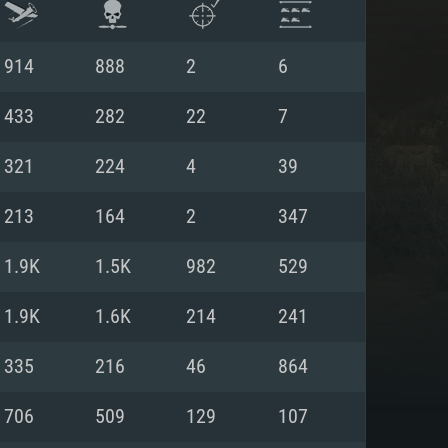
914
888
2
6
433
282
22
7
321
224
4
39
213
164
2
347
1.9K
1.5K
982
529
1.9K
1.6K
214
241
АНИЯ
335
216
46
864
706
509
129
107
Для Linux