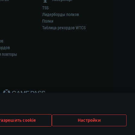
TSS
Лидерборды полков
Полки
Таблица рекордов WTCS
ов
ордов
и повторы
Разрешить cookie
Настройки
ем.