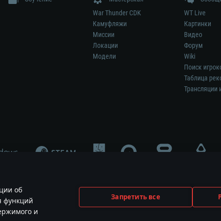
War Thunder CDK
WT Live
Камуфляжи
Картинки
Миссии
Видео
Локации
Форум
Модели
Wiki
Поиск игрок
Таблица рек
Трансляции 
ции об
Запретить все
я функций
меет отношения к этой игре и не является её спонсором либо рекламодател
держимого и
ования и логотипы принадлежат их соответствующим правообладателям.