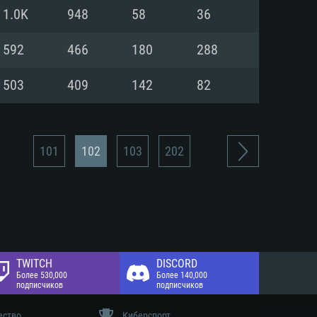
 диске: 75.9 Гб
1.0K
948
58
36
 диске: 75.9 Гб
592
466
180
288
503
409
142
82
101
102
103
202
TWITCH
DISCORD
Более 530,000
Более 140,000
подписчиков
подписчиков
ество
Киберспорт