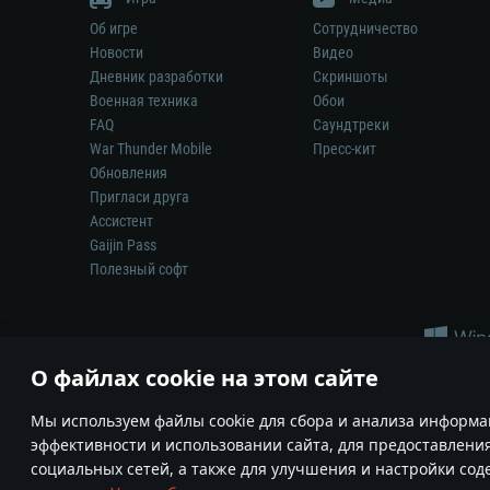
Об игре
Сотрудничество
Новости
Видео
Дневник разработки
Скриншоты
Военная техника
Обои
FAQ
Саундтреки
War Thunder Mobile
Пресс-кит
Обновления
Пригласи друга
Ассистент
Gaijin Pass
Полезный софт
О файлах cookie на этом сайте
Мы используем файлы cookie для сбора и анализа информа
эффективности и использовании сайта, для предоставлени
Ни один производитель оружия, техники или снаряжения не и
социальных сетей, а также для улучшения и настройки со
© 2011—2026 Gaijin Games Kft. Все товарные знаки, наимен