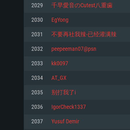
2029
千早愛音のCutest八重歯
Минимальные
Минимальные
Минимальные
2030
EgYong
2031
不要再社我辣-已经灌满辣
ОС: Windows 10 (64 bit)
Операционная система: Mac OS
Операционная система: Сов
дистрибутивы Linux 64bit
2032
peepeeman07@psn
Процессор: Dual-Core 2.2 GHz
Процессор: Core i5, минимум 2
не поддерживается)
Процессор: Dual-Core 2.4 ГГц
2033
kk0097
Оперативная память: 4 ГБ
Оперативная память: 6 Гб
Оперативная память: 4 Гб
2034
AT_GX
Видеокарта с поддержкой Dire
2035
别打我了i
AMD Radeon 77XX / NVIDIA GeF
Видеокарта: Intel Iris Pro 5200
Видеокарта: NVIDIA GeForce 6
Минимальное поддерживаемо
аналогичная видеокарта AMD/
проприетарными драйверами (
2036
IgorCheck1337
720p.
(минимальное поддерживаем
месяцев) / соответствующая
720p) с поддержкой Metal
Radeon со свежими проприе
2037
Yusuf Demir
Сеть: Широкополосное подкл