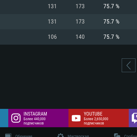
цев,
 Гб
Интернету
Место на жестком
131
173
75.7 %
 разрешение -
 Гб
Место на жестком
131
173
75.7 %
 Гб
106
140
75.7 %
INSTAGRAM
YOUTUBE
Более 440,000
Более 2,650,000
подписчиков
подписчиков
Обучение
Мастерская
Сообщ