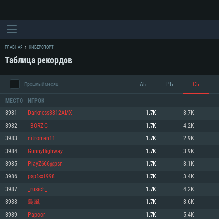
ГЛАВНАЯ
КИБЕРСПОРТ
Таблица рекордов
АБ
РБ
СБ
Прошлый месяц
МЕСТО
ИГРОК
3981
Darkness3812AMX
1.7K
3.7K
3982
_BORZIG_
1.7K
4.2K
СИСТЕМНЫЕ ТРЕБОВАНИЯ
3983
nitroman11
1.7K
2.9K
3984
GunnyHighway
1.7K
3.9K
Для PC
Для Mac
3985
PlayZ666@psn
1.7K
3.1K
Для Linux
3986
pspfsx1998
1.7K
3.4K
Минимальные
Минимальные
Минимальные
3987
_rusich_
1.7K
4.2K
3988
島風
1.7K
3.6K
ОС: Windows 10 (64 bit)
Операционная система: Mac OS Big Sur 11.0
Операционная система: Современные дистрибутивы Linux 64bit
3989
Papoon
1.7K
5.4K