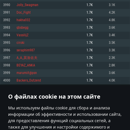
Процессор: Dual-Core 2.2 GHz
Процессор: Core i5, минимум 2.2GHz (Intel Xeon не поддерживается)
Процессор: Dual-Core 2.4 ГГц
3990
Jolly_Swagman
1.7K
3.1K
Оперативная память: 4 ГБ
Оперативная память: 6 Гб
Оперативная память: 4 Гб
3991
Doc_Fight
1.7K
4.2K
Видеокарта с поддержкой DirectX версии 11: AMD Radeon 77XX /
Видеокарта: Intel Iris Pro 5200 (Mac) или аналогичная видеокарта
Видеокарта: NVIDIA GeForce 660 со свежими проприетарными
NVIDIA GeForce GTX 660. Минимальное поддерживаемое разрешение 
AMD/Nvidia для Mac (минимальное поддерживаемое разрешение –
драйверами (не старее 6 месяцев) / соответствующая серия AMD
3992
hakha032
1.7K
4.8K
720p.
720p) с поддержкой Metal
Radeon со свежими проприетарными драйверами (не старее 6
3993
qbsbegg
1.7K
3.6K
месяцев, минимальное поддерживаемое разрешение - 720p) с
Сеть: Широкополосное подключение к Интернету
Место на жестком диске: 23.1 Гб
поддержкой Vulkan
3994
VassilijZ
1.7K
3.4K
Место на жестком диске: 23.1 Гб
Место на жестком диске: 23.1 Гб
Рекомендуемые
3995
ciroki
1.7K
3.5K
Рекомендуемые
3996
seraphim987
1.7K
3.3K
Рекомендуемые
Операционная система: Mac OS Big Sur 11.0
ОС: Windows 10/11 (64bit)
3997
A_A_莫洛佐夫
1.7K
2.3K
Процессор: Intel Core i7 (Intel Xeon не поддерживается)
Операционная система: Ubuntu 20.04 64bit
Процессор: Intel Core i5 или Ryzen 5 3600 и выше
3998
BEYAZ_ANKA
1.7K
2.8K
Оперативная память: 8 Гб
Процессор: Intel Core i7
Оперативная память: 16 ГБ
3999
marumiit@psn
1.7K
3.6K
Видеокарта: Radeon Vega II и выше с поддержкой Metal
Оперативная память: 16 Гб
Видеокарта с поддержкой DirectX 11 и выше: Nvidia GeForce 1060 и
4000
Backers_Dutzend
1.7K
4.0K
Место на жестком диске: 75.9 Гб
выше, Radeon RX 570 и выше
Видеокарта: NVIDIA GeForce 1060 со свежими проприетарными
драйверами (не старее 6 месяцев) / Radeon RX 570 со свежими
Сеть: Широкополосное подключение к Интернету
проприетарными драйверами (не старее 6 месяцев) с поддержкой
О файлах cookie на этом сайте
199
200
201
300
Vulkan
Место на жестком диске: 75.9 Гб
Место на жестком диске: 75.9 Гб
* Таблица рекордов обновляется раз в день
Мы используем файлы cookie для сбора и анализа
информации об эффективности и использовании сайта,
для предоставления функций социальных сетей, а
также для улучшения и настройки содержимого и