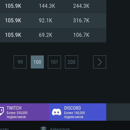
 диске: 75.9 Гб
105.9K
144.3K
244.3K
 диске: 75.9 Гб
105.9K
92.1K
316.7K
105.9K
69.2K
106.7K
99
100
101
200
TWITCH
DISCORD
Более 530,000
Более 140,000
подписчиков
подписчиков
ество
Киберспорт