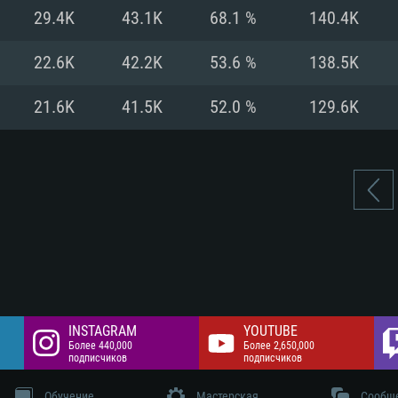
цев,
 Гб
Интернету
Место на жестком
29.4K
43.1K
68.1 %
140.4K
 разрешение -
 Гб
Место на жестком
22.6K
42.2K
53.6 %
138.5K
 Гб
21.6K
41.5K
52.0 %
129.6K
INSTAGRAM
YOUTUBE
Более 440,000
Более 2,650,000
подписчиков
подписчиков
Обучение
Мастерская
Сообщ