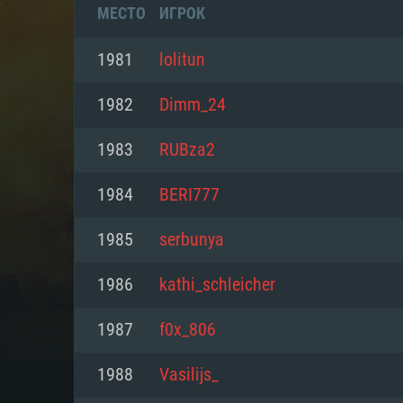
МЕСТО
ИГРОК
1981
lolitun
1982
Dimm_24
1983
RUBza2
1984
BERI777
1985
serbunya
1986
kathi_schleicher
СИС
1987
f0x_806
1988
Vasilijs_
Для PC