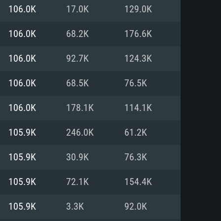
106.0K
17.0K
129.0K
мые
мые
мые
106.0K
68.2K
176.6K
106.0K
92.7K
124.3K
1 (64bit)
тема: Mac OS Big Sur 11.0
тема: Ubuntu 20.04 64bit
106.0K
68.5K
76.5K
Core i5 или Ryzen 5 3600 и
Core i7 (Intel Xeon не
Core i7
)
106.0K
178.1K
114.1K
ять: 16 Гб
ять: 16 ГБ
ять: 8 Гб
105.9K
246.0K
61.2K
DIA GeForce 1060 со свежими
105.9K
30.9K
76.3K
ддержкой DirectX 11 и выше:
on Vega II и выше с
драйверами (не старее 6
060 и выше, Radeon RX 570 и
al
on RX 570 со свежими
105.9K
72.1K
154.4K
драйверами (не старее 6
 диске: 75.9 Гб
ержкой Vulkan
105.9K
3.3K
92.0K
лосное подключение к