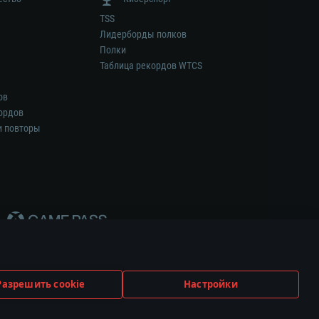
TSS
Лидерборды полков
Полки
Таблица рекордов WTCS
ов
ордов
и повторы
Разрешить cookie
Настройки
ем.