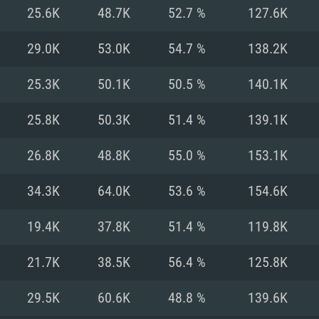
25.6K
48.7K
52.7 %
127.6K
Рекомендуе
Рекомендуе
Рекомендуе
29.0K
53.0K
54.7 %
138.2K
25.3K
50.1K
50.5 %
140.1K
 Big Sur 11.0
ременные
ОС: Windows 10/1
Операционная сис
Операционная сис
25.8K
50.3K
51.4 %
139.1K
.2GHz (Intel Xeon
Процессор: Intel 
Процессор: Intel 
Процессор: Intel 
выше
поддерживается
26.8K
48.8K
55.0 %
153.1K
Оперативная пам
Оперативная пам
Оперативная пам
34.3K
64.0K
53.6 %
154.6K
ctX версии 11:
Видеокарта: NVI
19.4K
37.8K
51.4 %
119.8K
orce GTX 660.
 (Mac) или
60 со свежими
Видеокарта с по
Видеокарта: Rade
проприетарными 
е разрешение –
Nvidia для Mac
не старее 6
Nvidia GeForce 1
поддержкой Met
месяцев) / Rade
21.7K
38.5K
56.4 %
125.8K
ое разрешение –
 серия AMD
выше
проприетарными 
Место на жестком
тарными
месяцев) с подд
29.5K
60.6K
48.8 %
139.6K
ючение к
Сеть: Широкопо