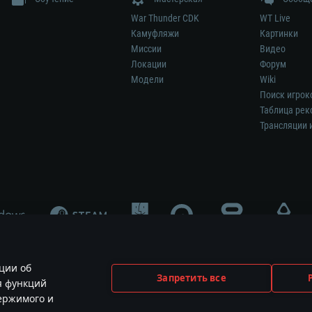
War Thunder CDK
WT Live
Камуфляжи
Картинки
Миссии
Видео
Локации
Форум
Модели
Wiki
Поиск игрок
Таблица рек
Трансляции 
ции об
Запретить все
я функций
меет отношения к этой игре и не является её спонсором либо рекламодател
держимого и
ования и логотипы принадлежат их соответствующим правообладателям.