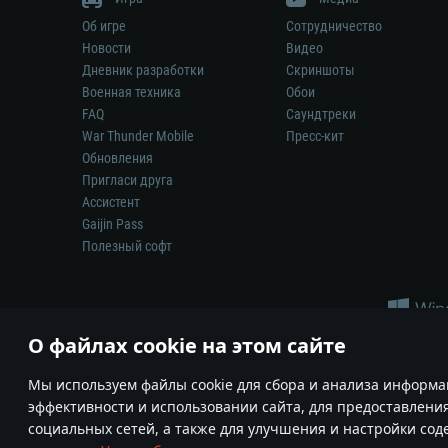
Об игре
Сотрудничество
Новости
Видео
Дневник разработки
Скриншоты
Военная техника
Обои
FAQ
Саундтреки
War Thunder Mobile
Пресс-кит
Обновления
Пригласи друга
Ассистент
Gaijin Pass
Полезный софт
О файлах cookie на этом сайте
Мы используем файлы cookie для сбора и анализа информа
эффективности и использовании сайта, для предоставлени
Ни один производитель оружия, техники или снаряжения не и
социальных сетей, а также для улучшения и настройки со
© 2011—2026 Gaijin Games Kft. Все товарные знаки, наимен